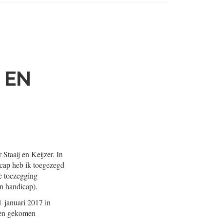
 EN
Staaij en Keijzer. In
icap heb ik toegezegd
e toezegging
n handicap).
 januari 2017 in
ren gekomen