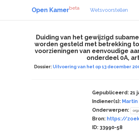
beta
Open Kamer
Wetsvoorstellen
Duiding van het gewijzigd subamen
worden gesteld met betrekking tot
voorzieningen van eenvoudige aard
onderdeel 0A, arti
Dossier:
Uitvoering van het op 13 december 20
Gepubliceerd: 21 j
Indiener(s):
Martin 
Onderwerpen:
org
Bron:
https://zoe
ID: 33990-58