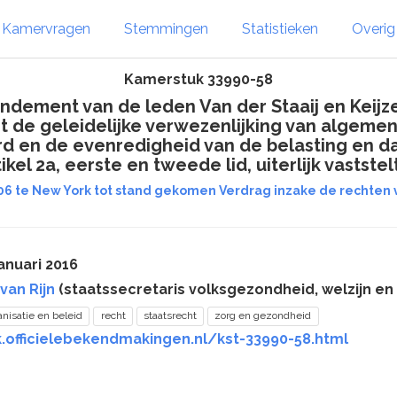
Kamervragen
Stemmingen
Statistieken
Overi
Kamerstuk 33990-58
dement van de leden Van der Staaij en Keijzer
 de geleidelijke verwezenlijking van algemene
 en de evenredigheid van de belasting en dat 
kel 2a, eerste en tweede lid, uiterlijk vaststel
06 te New York tot stand gekomen Verdrag inzake de rechten v
anuari 2016
van Rijn
(staatssecretaris volksgezondheid, welzijn en 
anisatie en beleid
recht
staatsrecht
zorg en gezondheid
k.officielebekendmakingen.nl/kst-33990-58.html