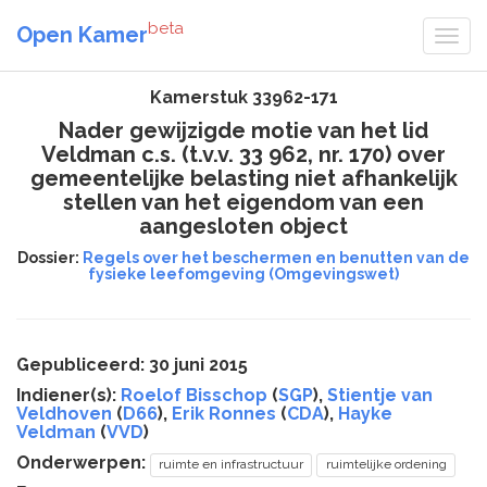
beta
Open Kamer
Kamerstuk 33962-171
Nader gewijzigde motie van het lid
Veldman c.s. (t.v.v. 33 962, nr. 170) over
gemeentelijke belasting niet afhankelijk
stellen van het eigendom van een
aangesloten object
Dossier:
Regels over het beschermen en benutten van de
fysieke leefomgeving (Omgevingswet)
Gepubliceerd: 30 juni 2015
Indiener(s):
Roelof Bisschop
(
SGP
),
Stientje van
Veldhoven
(
D66
),
Erik Ronnes
(
CDA
),
Hayke
Veldman
(
VVD
)
Onderwerpen:
ruimte en infrastructuur
ruimtelijke ordening