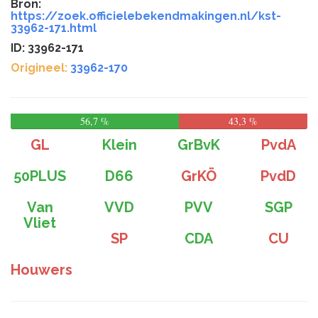
Bron:
https://zoek.officielebekendmakingen.nl/kst-
33962-171.html
ID: 33962-171
Origineel:
33962-170
56,7 %
43,3 %
GL
Klein
GrBvK
PvdA
50PLUS
D66
GrKÖ
PvdD
Van
VVD
PVV
SGP
Vliet
SP
CDA
CU
Houwers