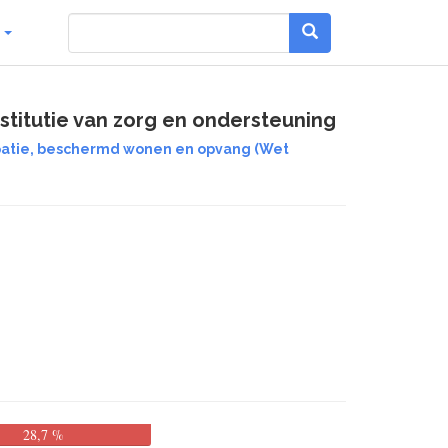
g
stitutie van zorg en ondersteuning
ipatie, beschermd wonen en opvang (Wet
28,7 %