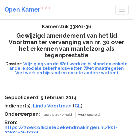
beta
Open Kamer
Kamerstuk 33801-36
Gewijzigd amendement van het lid
Voortman ter vervanging van nr. 30 over
het erkennen van mantelzorg als
tegenprestatie
Dossier:
Wijziging van de Wet werk en bijstand en enkele
andere sociale zekerheidswetten (Wet maatregelen
Wet werk en bijstand en enkele andere wetten)
Gepubliceerd: 5 februari 2014
Indiener(s):
Linda Voortman
(
GL
)
Onderwerpen:
sociale zekerheid
werkloosheid
Bron:
https://zoek.officielebekendmakingen.nl/kst-
33801-36.html