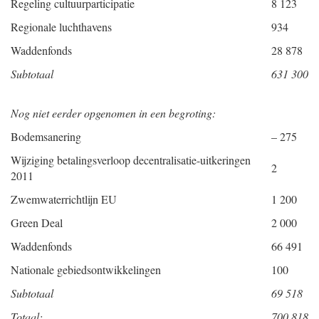
Regeling cultuurparticipatie
8 123
Regionale luchthavens
934
Waddenfonds
28 878
Subtotaal
631 300
Nog niet eerder opgenomen in een begroting:
Bodemsanering
– 275
Wijziging betalingsverloop decentralisatie-uitkeringen
2
2011
Zwemwaterrichtlijn EU
1 200
Green Deal
2 000
Waddenfonds
66 491
Nationale gebiedsontwikkelingen
100
Subtotaal
69 518
Totaal:
700 818