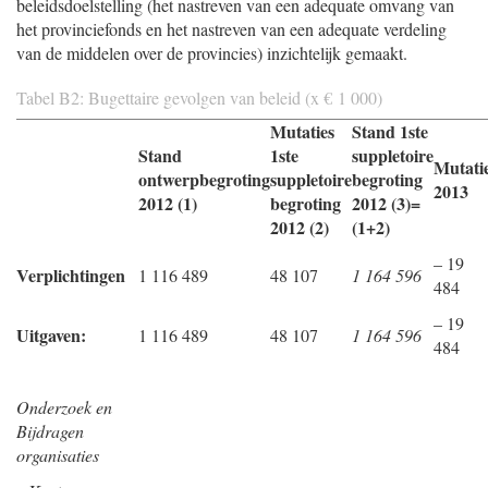
beleidsdoelstelling (het nastreven van een adequate omvang van
het provinciefonds en het nastreven van een adequate verdeling
van de middelen over de provincies) inzichtelijk gemaakt.
Tabel B2: Bugettaire gevolgen van beleid (x € 1 000)
Mutaties
Stand 1ste
Stand
1ste
suppletoire
Mutati
ontwerpbegroting
suppletoire
begroting
2013
2012 (1)
begroting
2012 (3)=
2012 (2)
(1+2)
– 19
Verplichtingen
1 116 489
48 107
1 164 596
484
– 19
Uitgaven:
1 116 489
48 107
1 164 596
484
Onderzoek en
Bijdragen
organisaties