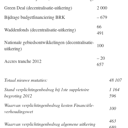
Green Deal (decentralisatie-uitkering)
2 000
Bijdrage budgetfinanciering BRK
– 679
66
Waddenfonds (decentralisatie-uitkering)
491
Nationale gebiedsontwikkelingen (decentralisatie-
100
uitkering)
– 20
Accres tranche 2012
657
Totaal nieuwe mutaties:
48 107
Stand verplichtingenbedrag bij 1ste suppletoire
1 164
begroting 2012
596
Waarvan verplichtingenbedrag kosten Financiële-
100
verhoudingswet
463
Waarvan verplichtingenbedrag algemene uitkering
680