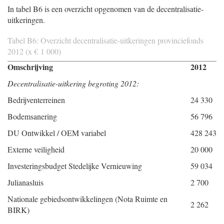
In tabel B6 is een overzicht opgenomen van de decentralisatie-
uitkeringen.
Tabel B6: Overzicht decentralisatie-uitkeringen provinciefonds
2012 (x € 1 000)
Omschrijving
2012
Decentralisatie-uitkering begroting 2012:
Bedrijventerreinen
24 330
Bodemsanering
56 796
DU Ontwikkel / OEM variabel
428 243
Externe veiligheid
20 000
Investeringsbudget Stedelijke Vernieuwing
59 034
Julianasluis
2 700
Nationale gebiedsontwikkelingen (Nota Ruimte en
2 262
BIRK)