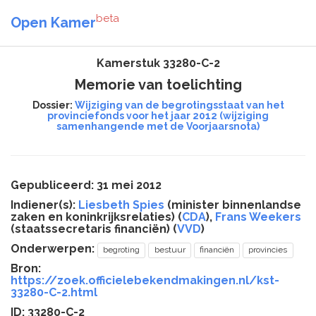
beta
Open Kamer
Kamerstuk 33280-C-2
Memorie van toelichting
Dossier:
Wijziging van de begrotingsstaat van het
provinciefonds voor het jaar 2012 (wijziging
samenhangende met de Voorjaarsnota)
Gepubliceerd: 31 mei 2012
Indiener(s):
Liesbeth Spies
(minister binnenlandse
zaken en koninkrijksrelaties) (
CDA
),
Frans Weekers
(staatssecretaris financiën) (
VVD
)
Onderwerpen:
begroting
bestuur
financiën
provincies
Bron:
https://zoek.officielebekendmakingen.nl/kst-
33280-C-2.html
ID: 33280-C-2