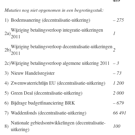
489
Mutaties nog niet opgenomen in een begrotingsstuk:
1)
Bodemsanering (decentralisatie-uitkering)
– 275
Wijziging betalingsverloop integratie-uitkeringen
2a)
1
2011
Wijziging betalingsverloop decentralisatie-uitkeringen
2b)
2
2011
2c)
Wijziging betalingsverloop algemene uitkering 2011
– 3
3)
Nieuw Handelsregister
– 73
4)
Zwemwaterrichtlijn EU (decentralisatie-uitkering)
1 200
5)
Green Deal (decentralisatie-uitkering)
2 000
6)
Bijdrage budgetfinanciering BRK
– 679
7)
Waddenfonds (decentralisatie-uitkering)
66 491
Nationale gebiedsontwikkelingen (decentralisatie-
8)
100
uitkering)