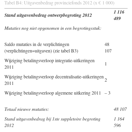
Tabel B4: Uitgavenbedrag provinciefonds 2012 (x € 1 000)
1 116
Stand uitgavenbedrag ontwerpbegroting 2012
489
Mutaties nog niet opgenomen in een begrotingsstuk:
Saldo mutaties in de verplichtingen
48
(verplichtingen=uitgaven) (zie tabel B3)
107
Wijziging betalingsverloop integratie-uitkeringen
1
2011
Wijziging betalingsverloop decentralisatie-uitkeringen
2
2011
Wijziging betalingsverloop algemene uitkering 2011
– 3
Totaal nieuwe mutaties:
48 107
Stand uitgavenbedrag bij 1ste suppletoire begroting
1 164
2012
596