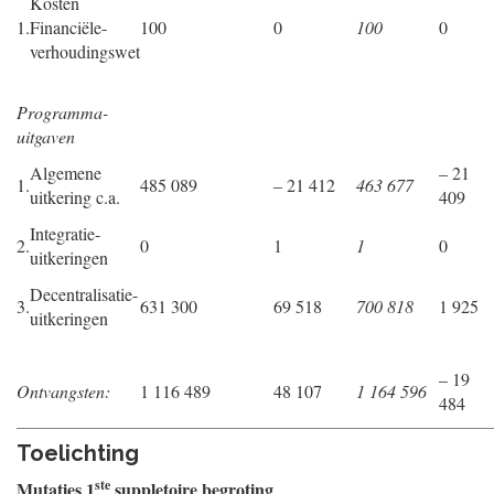
Kosten
1.
Financiële-
100
0
100
0
verhoudingswet
Programma-
uitgaven
Algemene
– 21
1.
485 089
– 21 412
463 677
uitkering c.a.
409
Integratie-
2.
0
1
1
0
uitkeringen
Decentralisatie-
3.
631 300
69 518
700 818
1 925
uitkeringen
– 19
Ontvangsten:
1 116 489
48 107
1 164 596
484
Toelichting
ste
Mutaties 1
suppletoire begroting