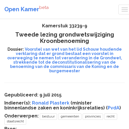
beta
Open Kamer
Kamerstuk 33239-9
Tweede lezing grondwetswijziging
Kroonbenoeming
Dossier:
Voorstel van wet van het lid Schouw houdende
verklaring dat er grond bestaat een voorstel in
overweging te nemen tot verandering in de Grondwet,
strekkende tot de deconstitutionalisering van de
benoeming van de commissaris van de Koning en de
burgemeester
Gepubliceerd: 9 juli 2015
Indiener(s):
Ronald Plasterk
(minister
binnenlandse zaken en koninkrijksrelaties) (
PvdA
)
Onderwerpen:
bestuur
gemeenten
provincies
recht
staatsrecht
Bron: