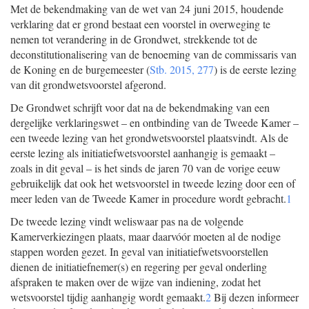
Met de bekendmaking van de wet van 24 juni 2015, houdende
verklaring dat er grond bestaat een voorstel in overweging te
nemen tot verandering in de Grondwet, strekkende tot de
deconstitutionalisering van de benoeming van de commissaris van
de Koning en de burgemeester (
Stb. 2015, 277
) is de eerste lezing
van dit grondwetsvoorstel afgerond.
De Grondwet schrijft voor dat na de bekendmaking van een
dergelijke verklaringswet – en ontbinding van de Tweede Kamer –
een tweede lezing van het grondwetsvoorstel plaatsvindt. Als de
eerste lezing als initiatiefwetsvoorstel aanhangig is gemaakt –
zoals in dit geval – is het sinds de jaren 70 van de vorige eeuw
gebruikelijk dat ook het wetsvoorstel in tweede lezing door een of
meer leden van de Tweede Kamer in procedure wordt gebracht.
1
De tweede lezing vindt weliswaar pas na de volgende
Kamerverkiezingen plaats, maar daarvóór moeten al de nodige
stappen worden gezet. In geval van initiatiefwetsvoorstellen
dienen de initiatiefnemer(s) en regering per geval onderling
afspraken te maken over de wijze van indiening, zodat het
wetsvoorstel tijdig aanhangig wordt gemaakt.
2
Bij dezen informeer