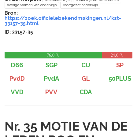
overige vormen van onderwijs
voortgezet onderwijs
Bron:
https://zoek.officielebekendmakingen.nl/kst-
33157-35.html
ID: 33157-35
76,0 %
24,0 %
D66
SGP
CU
SP
PvdD
PvdA
GL
50PLUS
VVD
PVV
CDA
Nr. 35
MOTIE VAN DE