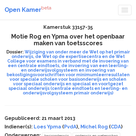
beta
Open Kamer
Kamerstuk 33157-35
Motie Rog en Ypma over het openbaar
maken van toetsscores
Dossier:
Wijziging van onder meer de Wet op het primair
onderwijs, de Wet op de expertisecentra en de Wet
College voor examens in verband met de invoering van
een centrale eindtoets, de invoering van een leerling-
en onderwijsvolgsysteem en invoering van
bekostigingsvoorschriften voor minimumleerresultaten
voor speciale scholen voor basisonderwijs en scholen
voor speciaal onderwijs en speciaal en voortgezet
speciaal onderwijs (centrale eindtoets en leerling- en
onderwijsvolgsysteem primair onderwijs)
Gepubliceerd: 21 maart 2013
Indiener(s):
Loes Ypma
(
PvdA
),
Michel Rog
(
CDA
)
Onderwerpen:
basisonderwijs
onderwijs en wetenschap