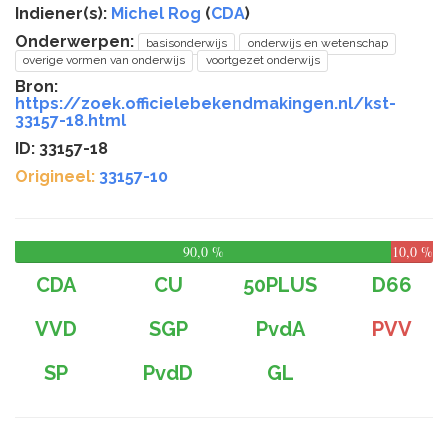
Indiener(s):
Michel Rog
(
CDA
)
Onderwerpen:
basisonderwijs
onderwijs en wetenschap
overige vormen van onderwijs
voortgezet onderwijs
Bron:
https://zoek.officielebekendmakingen.nl/kst-
33157-18.html
ID: 33157-18
Origineel:
33157-10
90,0 %
10,0 %
CDA
CU
50PLUS
D66
VVD
SGP
PvdA
PVV
SP
PvdD
GL