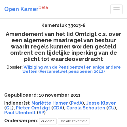
beta
Open Kamer
Kamerstuk 33013-8
Amendement van het lid Omtzigt c.s. over
een algemene maatregel van bestuur
waarin regels kunnen worden gesteld
omtrent een tijdelijke inperking van de
plicht tot waardeoverdracht
Dossier:
Wijziging van de Pensioenwet en enige andere
wetten (Verzamelwet pensioenen 2012)
Gepubliceerd: 10 november 2011
Indiener(s):
Mariëtte Hamer
(
PvdA
),
Jesse Klaver
(
GL
),
Pieter Omtzigt
(
CDA
),
Carola Schouten
(
CU
),
Paul Ulenbelt
(
SP
)
Onderwerpen:
ouderen
sociale zekerheid