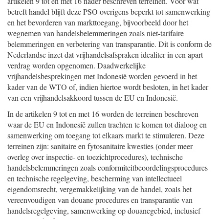
artikelen 9 tot en met 16 nader beschreven terreinen. Voor wat
betreft handel blijft deze PSO overigens beperkt tot samenwerking
en het bevorderen van markttoegang, bijvoorbeeld door het
wegnemen van handelsbelemmeringen zoals niet-tarifaire
belemmeringen en verbetering van transparantie. Dit is conform de
Nederlandse inzet dat vrijhandelsafspraken idealiter in een apart
verdrag worden opgenomen. Daadwerkelijke
vrijhandelsbesprekingen met Indonesië worden gevoerd in het
kader van de WTO of, indien hiertoe wordt besloten, in het kader
van een vrijhandelsakkoord tussen de EU en Indonesië.
In de artikelen 9 tot en met 16 worden de terreinen beschreven
waar de EU en Indonesië zullen trachten te komen tot dialoog en
samenwerking om toegang tot elkaars markt te stimuleren. Deze
terreinen zijn: sanitaire en fytosanitaire kwesties (onder meer
overleg over inspectie- en toezichtprocedures), technische
handelsbelemmeringen zoals conformiteitbeoordelingsprocedures
en technische regelgeving, bescherming van intellectueel
eigendomsrecht, vergemakkelijking van de handel, zoals het
vereenvoudigen van douane procedures en transparantie van
handelsregelgeving, samenwerking op douanegebied, inclusief