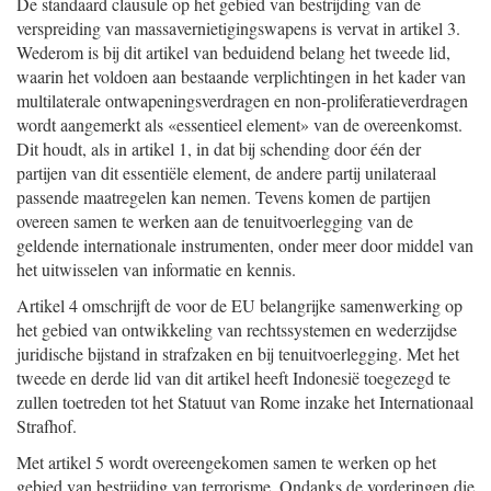
De standaard clausule op het gebied van bestrijding van de
verspreiding van massavernietigingswapens is vervat in artikel 3.
Wederom is bij dit artikel van beduidend belang het tweede lid,
waarin het voldoen aan bestaande verplichtingen in het kader van
multilaterale ontwapeningsverdragen en non-proliferatieverdragen
wordt aangemerkt als «essentieel element» van de overeenkomst.
Dit houdt, als in artikel 1, in dat bij schending door één der
partijen van dit essentiële element, de andere partij unilateraal
passende maatregelen kan nemen. Tevens komen de partijen
overeen samen te werken aan de tenuitvoerlegging van de
geldende internationale instrumenten, onder meer door middel van
het uitwisselen van informatie en kennis.
Artikel 4 omschrijft de voor de EU belangrijke samenwerking op
het gebied van ontwikkeling van rechtssystemen en wederzijdse
juridische bijstand in strafzaken en bij tenuitvoerlegging. Met het
tweede en derde lid van dit artikel heeft Indonesië toegezegd te
zullen toetreden tot het Statuut van Rome inzake het Internationaal
Strafhof.
Met artikel 5 wordt overeengekomen samen te werken op het
gebied van bestrijding van terrorisme. Ondanks de vorderingen die