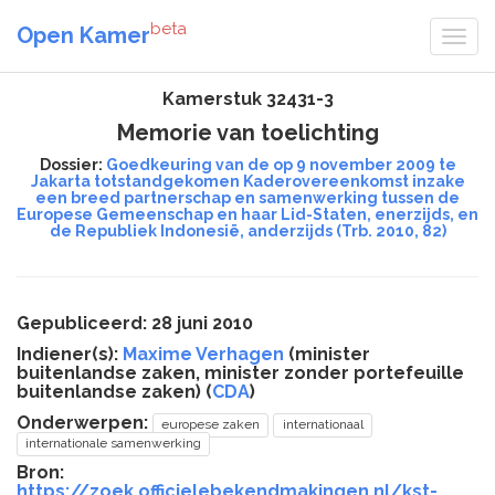
beta
Open Kamer
Kamerstuk 32431-3
Memorie van toelichting
Dossier:
Goedkeuring van de op 9 november 2009 te
Jakarta totstandgekomen Kaderovereenkomst inzake
een breed partnerschap en samenwerking tussen de
Europese Gemeenschap en haar Lid-Staten, enerzijds, en
de Republiek Indonesië, anderzijds (Trb. 2010, 82)
Gepubliceerd: 28 juni 2010
Indiener(s):
Maxime Verhagen
(minister
buitenlandse zaken, minister zonder portefeuille
buitenlandse zaken) (
CDA
)
Onderwerpen:
europese zaken
internationaal
internationale samenwerking
Bron:
https://zoek.officielebekendmakingen.nl/kst-