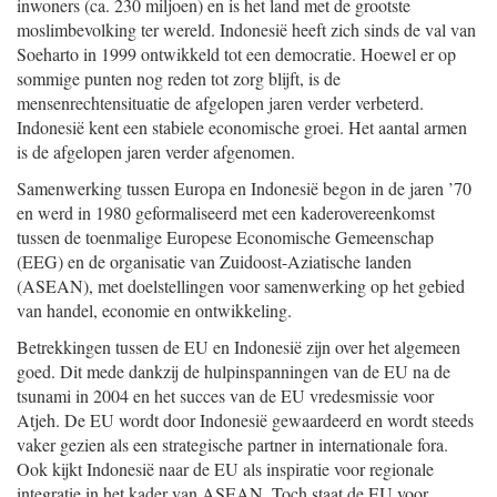
inwoners (ca. 230 miljoen) en is het land met de grootste
moslimbevolking ter wereld. Indonesië heeft zich sinds de val van
Soeharto in 1999 ontwikkeld tot een democratie. Hoewel er op
sommige punten nog reden tot zorg blijft, is de
mensenrechtensituatie de afgelopen jaren verder verbeterd.
Indonesië kent een stabiele economische groei. Het aantal armen
is de afgelopen jaren verder afgenomen.
Samenwerking tussen Europa en Indonesië begon in de jaren ’70
en werd in 1980 geformaliseerd met een kaderovereenkomst
tussen de toenmalige Europese Economische Gemeenschap
(EEG) en de organisatie van Zuidoost-Aziatische landen
(ASEAN), met doelstellingen voor samenwerking op het gebied
van handel, economie en ontwikkeling.
Betrekkingen tussen de EU en Indonesië zijn over het algemeen
goed. Dit mede dankzij de hulpinspanningen van de EU na de
tsunami in 2004 en het succes van de EU vredesmissie voor
Atjeh. De EU wordt door Indonesië gewaardeerd en wordt steeds
vaker gezien als een strategische partner in internationale fora.
Ook kijkt Indonesië naar de EU als inspiratie voor regionale
integratie in het kader van ASEAN. Toch staat de EU voor