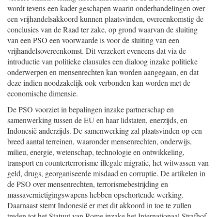
wordt tevens een kader geschapen waarin onderhandelingen over
een vrijhandelsakkoord kunnen plaatsvinden, overeenkomstig de
conclusies van de Raad ter zake, op grond waarvan de sluiting
van een PSO een voorwaarde is voor de sluiting van een
vrijhandelsovereenkomst. Dit verzekert eveneens dat via de
introductie van politieke clausules een dialoog inzake politieke
onderwerpen en mensenrechten kan worden aangegaan, en dat
deze indien noodzakelijk ook verbonden kan worden met de
economische dimensie.
De PSO voorziet in bepalingen inzake partnerschap en
samenwerking tussen de EU en haar lidstaten, enerzijds, en
Indonesië anderzijds. De samenwerking zal plaatsvinden op een
breed aantal terreinen, waaronder mensenrechten, onderwijs,
milieu, energie, wetenschap, technologie en ontwikkeling,
transport en counterterrorisme illegale migratie, het witwassen van
geld, drugs, georganiseerde misdaad en corruptie. De artikelen in
de PSO over mensenrechten, terrorismebestrijding en
massavernietigingswapens hebben opschortende werking.
Daarnaast stemt Indonesië er met dit akkoord in toe te zullen
treden tot het Statuut van Rome inzake het Internationaal Strafhof.