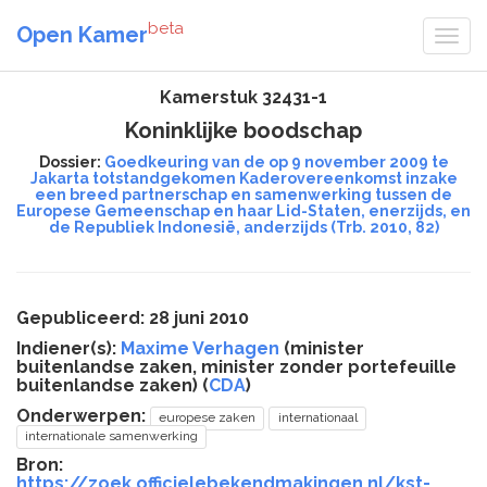
beta
Open Kamer
Kamerstuk 32431-1
Koninklijke boodschap
Dossier:
Goedkeuring van de op 9 november 2009 te
Jakarta totstandgekomen Kaderovereenkomst inzake
een breed partnerschap en samenwerking tussen de
Europese Gemeenschap en haar Lid-Staten, enerzijds, en
de Republiek Indonesië, anderzijds (Trb. 2010, 82)
Gepubliceerd: 28 juni 2010
Indiener(s):
Maxime Verhagen
(minister
buitenlandse zaken, minister zonder portefeuille
buitenlandse zaken) (
CDA
)
Onderwerpen:
europese zaken
internationaal
internationale samenwerking
Bron:
https://zoek.officielebekendmakingen.nl/kst-