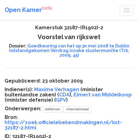
beta
Open Kamer
Kamerstuk 32187-(R1902)-2
Voorstel van rijkswet
Dossier:
Goedkeuring van het op 30 mei 2008 te Dublin
totstandgekomen Verdrag inzake clustermunitie (Trb.
2009, 45)
Gepubliceerd: 23 oktober 2009
Indiener(s):
Maxime Verhagen
(minister
buitenlandse zaken) (
CDA
),
Eimert van Middelkoop
(minister defensie) (
GPV
)
Onderwerpen:
defensie
internationaal
Bron:
https://zoek.officielebekendmakingen.nl/kst-
32187-2.html
ID: 32187-(R1902)-2