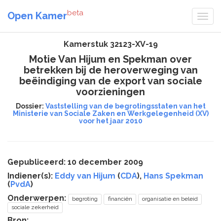
beta
Open Kamer
Kamerstuk 32123-XV-19
Motie Van Hijum en Spekman over
betrekken bij de heroverweging van
beëindiging van de export van sociale
voorzieningen
Dossier:
Vaststelling van de begrotingsstaten van het
Ministerie van Sociale Zaken en Werkgelegenheid (XV)
voor het jaar 2010
Gepubliceerd: 10 december 2009
Indiener(s):
Eddy van Hijum
(
CDA
),
Hans Spekman
(
PvdA
)
Onderwerpen:
begroting
financiën
organisatie en beleid
sociale zekerheid
Bron: