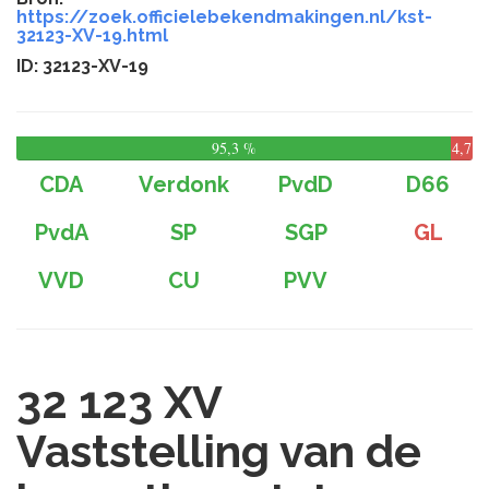
https://zoek.officielebekendmakingen.nl/kst-
32123-XV-19.html
ID: 32123-XV-19
95,3 %
4,7
%
CDA
Verdonk
PvdD
D66
PvdA
SP
SGP
GL
VVD
CU
PVV
32 123 XV
Vaststelling van de