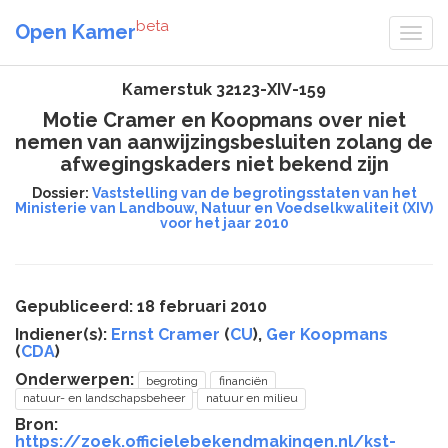
beta
Open Kamer
Kamerstuk 32123-XIV-159
Motie Cramer en Koopmans over niet
nemen van aanwijzingsbesluiten zolang de
afwegingskaders niet bekend zijn
Dossier:
Vaststelling van de begrotingsstaten van het
Ministerie van Landbouw, Natuur en Voedselkwaliteit (XIV)
voor het jaar 2010
Gepubliceerd: 18 februari 2010
Indiener(s):
Ernst Cramer
(
CU
),
Ger Koopmans
(
CDA
)
Onderwerpen:
begroting
financiën
natuur- en landschapsbeheer
natuur en milieu
Bron:
https://zoek.officielebekendmakingen.nl/kst-