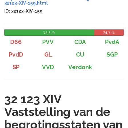
32123-XIV-159.html
ID: 32123-XIV-159
75,3 %
24,7 %
D66
PVV
CDA
PvdA
PvdD
GL
CU
SGP
SP
VVD
Verdonk
32 123 XIV
Vaststelling van de
begrotingsstaten van