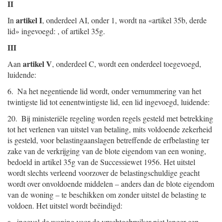
II
artikel I
In
, onderdeel AI, onder 1, wordt na «artikel 35b, derde
lid» ingevoegd: , of artikel 35g.
III
artikel V
Aan
, onderdeel C, wordt een onderdeel toegevoegd,
luidende:
6. Na het negentiende lid wordt, onder vernummering van het
twintigste lid tot eenentwintigste lid, een lid ingevoegd, luidende:
20. Bij ministeriële regeling worden regels gesteld met betrekking
tot het verlenen van uitstel van betaling, mits voldoende zekerheid
is gesteld, voor belastingaanslagen betreffende de erfbelasting ter
zake van de verkrijging van de blote eigendom van een woning,
bedoeld in artikel 35g van de Successiewet 1956. Het uitstel
wordt slechts verleend voorzover de belastingschuldige geacht
wordt over onvoldoende middelen – anders dan de blote eigendom
van de woning – te beschikken om zonder uitstel de belasting te
voldoen. Het uitstel wordt beëindigd:
a. ingeval de woning voor de vruchtgebruiker niet langer een