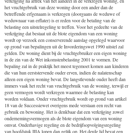
verkrijging na aftrek van het aandeel in de verkregen woning, en
het vruchtgebruik van deze woning door een ander dan de
betreffende erfgenaam is verkregen (doorgaans de weduwe of
weduwnaar van erflater) is er reden voor de betaling van de
belasting een uitstelregeling te treffen. Voor het gedeelte van de
verkrijging dat bestaat uit de blote eigendom van een woning
wordt op verzoek een conserverende aanslag opgelegd waarvoor
op grond van bepalingen uit de Invorderingswet 1990 uitstel zal
gelden. De woning dient bij de vruchtgebruiker een eigen woning
in de zin van de Wet inkomstenbelasting 2001 te vormen. De
bepaling zal in de praktijk het meest tegemoet komen aan kinderen
die van hun eerststervende ouder erven, indien de nalatenschap
alleen een eigen woning bevat. De langstlevende ouder heeft dan
immers vaak het recht van vruchtgebruik van de woning, terwijl er
geen vermogen wordt verkregen waarmee de belasting kan
worden voldaan. Onder vruchtgebruik wordt op grond van artikel
18 van de Successiewet overigens mede verstaan een recht van
gebruik en bewoning. Het is denkbaar dat een verkrijging zowel
ondernemingsvermogen als de blote eigendom van een woning
omvat. Onderhavige regeling en de bedrijfsopvolgingsregeling
van hoofdstuk IIIA lopen dan gelijk op. Het derde lid bevat een