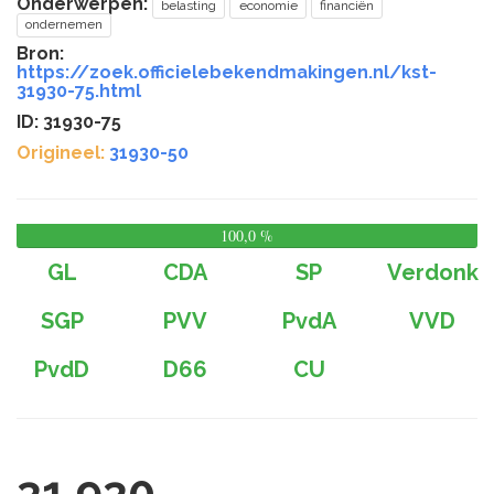
Onderwerpen:
belasting
economie
financiën
ondernemen
Bron:
https://zoek.officielebekendmakingen.nl/kst-
31930-75.html
ID: 31930-75
Origineel:
31930-50
100,0 %
0,
%
GL
CDA
SP
Verdonk
SGP
PVV
PvdA
VVD
PvdD
D66
CU
31 930