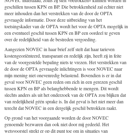
NOVEC inderdaad, zoals zij stelt «betrokken» kunnen worden in
geschillen tussen KPN en BP. Die betrokkenheid zal echter niet
meer inhouden dan het verstrekken van de door de OPTA
gevraagde informatie. Door deze uitbreiding van het
toetsingskader van de OPTA wordt het voor de OPTA mogelijk in
een eventueel geschil tussen KPN en BP een oordeel te geven
over de redelijkheid van de bestreden vergoeding.
Aangezien NOVEC in haar brief zelf stelt dat haar tarieven
kostengeoriënteerd, transparant en redelijk zijn, heeft zij in feite
van de voorgestelde bepaling niets te vrezen. Het verstrekken van
de door de OPTA gevraagde inlichtingen is voor NOVEC naar
mijn mening niet onevenredig belastend. Bovendien is er in dat
geval voor NOVEC geen reden om zich in een gerezen geschil
tussen KPN en BP als belanghebbende te mengen. Dit wordt
slechts anders als uit het onderzoek van de OPTA zou blijken dat
van redelijkheid géén sprake is. In dat geval is het niet meer dan
terecht dat NOVEC in een dergelijk geschil betrokken raakt.
Op grond van het voorgaande worden de door NOVEC
genoemde bezwaren dan ook niet door mij gedeeld. Het
wetsvoorstel strekt er op dit punt toe om in situaties van