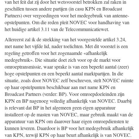
van het feit dat zij door het wetsvoorstel betrokken zal raken in
geschillen tussen andere partijen (in casu KPN en Broadcast
Partners) over vergoedingen voor het medegebruik van antenne-
opstelpunten. Om die reden pleit NOVEC voor handhaving van
het huidige artikel 3.11 van de Telecommunicatiewet.
Allereerst zal ik de strekking van het voorgestelde artikel 3.24,
met name het vijfde lid, nader toelichten. Met dit voorstel is een
regeling getroffen voor het zogenaamde «afhankelijk
medegebruik». Die situatie doet zich voor op de markt voor
omroeptransmissie, waar sprake is van een beperkt aantal (zeer)
hoge opstelpunten en een beperkt aantal marktpartijen. In die
situatie, zoals door NOVEC zelf beschreven, stelt NOVEC ruimte
op haar opstelpunten beschikbaar aan met name KPN en
Broadcast Partners (verder: BP). Voor omroepdoeleinden zijn
KPN en BP nagenoeg volledig afhankelijk van NOVEC. Daarbij
is relevant dat BP in het algemeen geen eigen apparatuur
installeert op de masten van NOVEC, maar gebruik maakt van de
apparatuur van KPN om daarover haar eigen omroepdiensten te
kunnen leveren. Daardoor is BP voor het medegebruik afhankelijk
van KPN, terwijl KPN op haar beurt afhankelijk is van NOVEC.