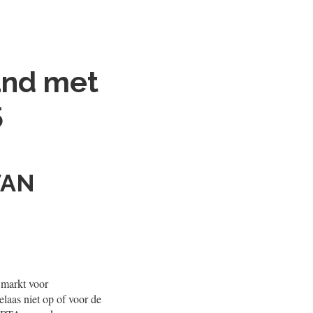
and met
5
VAN
 markt voor
laas niet op of voor de