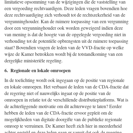
limitatieve opsomming van de wijzigingen die de vaststelling van
een vergoeding rechtvaardigen. Deze leden vragen bovendien hoe
deze rechtvaardiging zich verhoudt tot de rechtszekerheid van de
vergunninghouder. Kan de ruimere toepassing van een vergunning
door een vergunninghouder ook worden geweigerd indien deze
van mening is dat de hoogte van de opgelegde vergoeding niet in
verhouding tot de potentiële opbrengsten uit de ruimere toepassing
staat? Bovendien vragen de leden van de VVD-fractie op welke
wijze de Kamer betrokken wordt bij de totstandkoming van een
dergelijke ministeriële regeling.
6. Regionale en lokale omroepen
In de toelichting wordt ook ingegaan op de positie van regionale
en lokale omroepen. Het verbaast de leden van de CDA-fractie dat
de regering niet of nauwelijks ingaat op de positie van de
omroepen in relatie tot de verschillende distributieplatforms. Wat is
de achterliggende motivatie om dit achterwege te laten? Eerder
hebben de leden van de CDA-fractie ervoor gepleit om de
mogelijkheden van digitale doorgifte van de publieke regionale
omroep te verruimen. De Kamer heeft zich hier in meerderheid
achter gesteld en deze leden gaan er vanuit dat ook de regering