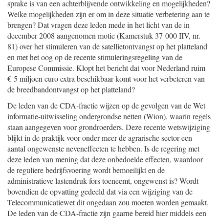
sprake is van een achterblijvende ontwikkeling en mogelijkheden?
Welke mogelijkheden zijn er om in deze situatie verbetering aan te
brengen? Dat vragen deze leden mede in het licht van de in
december 2008 aangenomen motie (Kamerstuk 37 000 IIV, nr.
81) over het stimuleren van de satellietontvangst op het platteland
en met het oog op de recente stimuleringsregeling van de
Europese Commissie. Klopt het bericht dat voor Nederland ruim
€ 5 miljoen euro extra beschikbaar komt voor het verbeteren van
de breedbandontvangst op het platteland?
De leden van de CDA-fractie wijzen op de gevolgen van de Wet
informatie-uitwisseling ondergrondse netten (Wion), waarin regels
staan aangegeven voor grondroerders. Deze recente wetswijziging
blijkt in de praktijk voor onder meer de agrarische sector een
aantal ongewenste neveneffecten te hebben. Is de regering met
deze leden van mening dat deze onbedoelde effecten, waardoor
de reguliere bedrijfsvoering wordt bemoeilijkt en de
administratieve lastendruk fors toeneemt, ongewenst is? Wordt
bovendien de opvatting gedeeld dat via een wijziging van de
Telecommunicatiewet dit ongedaan zou moeten worden gemaakt.
De leden van de CDA-fractie zijn gaarne bereid hier middels een