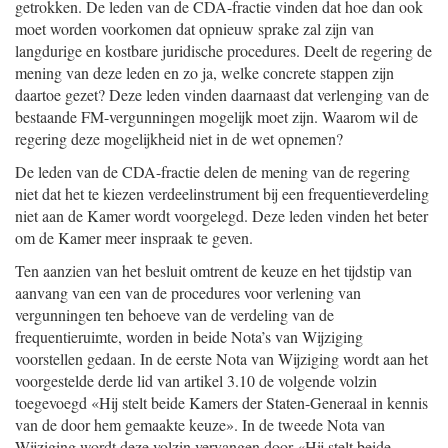
getrokken. De leden van de CDA-fractie vinden dat hoe dan ook
moet worden voorkomen dat opnieuw sprake zal zijn van
langdurige en kostbare juridische procedures. Deelt de regering de
mening van deze leden en zo ja, welke concrete stappen zijn
daartoe gezet? Deze leden vinden daarnaast dat verlenging van de
bestaande FM-vergunningen mogelijk moet zijn. Waarom wil de
regering deze mogelijkheid niet in de wet opnemen?
De leden van de CDA-fractie delen de mening van de regering
niet dat het te kiezen verdeelinstrument bij een frequentieverdeling
niet aan de Kamer wordt voorgelegd. Deze leden vinden het beter
om de Kamer meer inspraak te geven.
Ten aanzien van het besluit omtrent de keuze en het tijdstip van
aanvang van een van de procedures voor verlening van
vergunningen ten behoeve van de verdeling van de
frequentieruimte, worden in beide Nota’s van Wijziging
voorstellen gedaan. In de eerste Nota van Wijziging wordt aan het
voorgestelde derde lid van artikel 3.10 de volgende volzin
toegevoegd «Hij stelt beide Kamers der Staten-Generaal in kennis
van de door hem gemaakte keuze». In de tweede Nota van
Wijziging wordt deze volzin vervangen door «Hij stelt beide