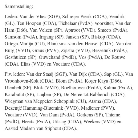
Samenstelling:
Leden: Van der Vlies (SGP), Schreijer-Pierik (CDA), Vendrik
(GL), Ten Hoopen (CDA), Tichelaar (PvdA), voorzitter, Van der
Ham (D66), Van Velzen (SP), Aptroot (VVD), Smeets (PvdA),
Samsom (PvdA), Irrgang (SP), Jansen (SP), Biskop (CDA),
Ortega-Martijn (CU), Blanksma-van den Heuvel (CDA), Van der
Burg (VVD), Graus (PVV), Zijlstra (VVD), Besselink (PvdA),
Gesthuizen (SP), Ouwehand (PvdD), Vos (PvdA), De Rouwe
(CDA), Elias (VVD) en Vacature (CDA).
Plv. leden: Van der Staaij (SGP), Van Dijk (CDA), Sap (GL), Van
Vroonhoven-Kok (CDA), Blom (PvdA), Koşer Kaya (D66),
Ulenbelt (SP), Blok (VVD), Boelhouwer (PvdA), Kalma (PvdA),
Karabulut (SP), Luijben (SP), De Nerée tot Babberich (CDA),
Wiegman-van Meppelen Scheppink (CU), Atsma (CDA),
Dezentjé Hamming-Bluemink (VVD), Madlener (PVV),
Vacature (VVD), Van Dam (PvdA), Gerkens (SP), Thieme
(PvdD), Heerts (PvdA), Uitslag (CDA), Weekers (VVD) en
Aasted Madsen-van Stiphout (CDA).