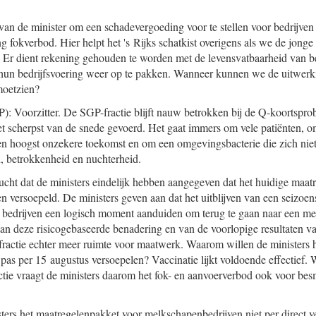
van de minister om een schadevergoeding voor te stellen voor bedrijven
g fokverbod. Hier helpt het 's Rijks schatkist overigens als we de jonge 
! Er dient rekening gehouden te worden met de levensvatbaarheid van be
m hun bedrijfsvoering weer op te pakken. Wanneer kunnen we de uitwerk
moetzien?
: Voorzitter. De SGP-fractie blijft nauw betrokken bij de Q-koortsprob
et scherpst van de snede gevoerd. Het gaat immers om vele patiënten, 
en hoogst onzekere toekomst en om een omgevingsbacterie die zich niet
d, betrokkenheid en nuchterheid.
ucht dat de ministers eindelijk hebben aangegeven dat het huidige maat
n versoepeld. De ministers geven aan dat het uitblijven van een seizoe
 bedrijven een logisch moment aanduiden om terug te gaan naar een me
n deze risicogebaseerde benadering en van de voorlopige resultaten v
ractie echter meer ruimte voor maatwerk. Waarom willen de ministers 
pas per 15 augustus versoepelen? Vaccinatie lijkt voldoende effectief. 
tie vraagt de ministers daarom het fok- en aanvoerverbod ook voor besm
ers het maatregelenpakket voor melkschapenbedrijven niet per direct 