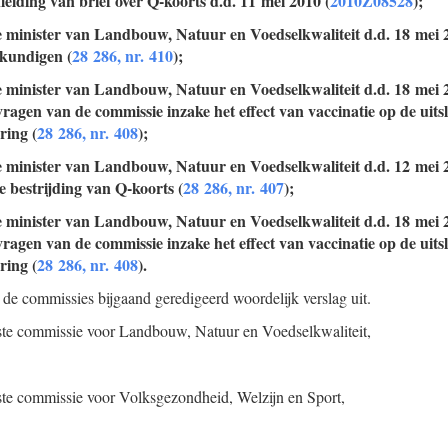
eiding van brief over Q-koorts d.d. 11 mei 2010 (
2010Z08528
);
e minister van Landbouw, Natuur en Voedselkwaliteit d.d. 18 mei 
skundigen (
28 286, nr. 410
);
e minister van Landbouw, Natuur en Voedselkwaliteit d.d. 18 mei 2
agen van de commissie inzake het effect van vaccinatie op de uits
ing (
28 286, nr. 408
);
e minister van Landbouw, Natuur en Voedselkwaliteit d.d. 12 mei 
 bestrijding van Q-koorts (
28 286, nr. 407
);
e minister van Landbouw, Natuur en Voedselkwaliteit d.d. 18 mei 2
agen van de commissie inzake het effect van vaccinatie op de uits
ing (
28 286, nr. 408
).
 de commissies bijgaand geredigeerd woordelijk verslag uit.
aste commissie voor Landbouw, Natuur en Voedselkwaliteit,
ste commissie voor Volksgezondheid, Welzijn en Sport,