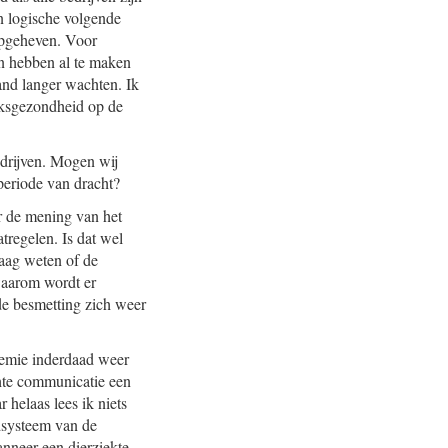
n logische volgende
 opgeheven. Voor
en hebben al te maken
and langer wachten. Ik
olksgezondheid op de
drijven. Mogen wij
periode van dracht?
ar de mening van het
tregelen. Is dat wel
raag weten of de
waarom wordt er
de besmetting zich weer
idemie inderdaad weer
hte communicatie een
 helaas lees ik niets
dsysteem van de
nneer een dierziekte