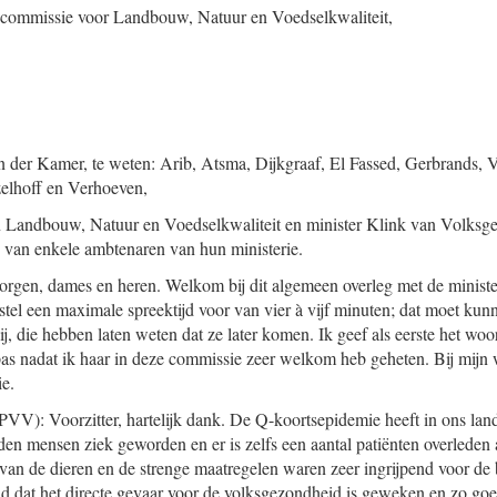
e commissie voor Landbouw, Natuur en Voedselkwaliteit,
n der Kamer, te weten: Arib, Atsma, Dijkgraaf, El Fassed, Gerbrands,
elhoff en Verhoeven,
n Landbouw, Natuur en Voedselkwaliteit en minister Klink van Volksge
jn van enkele ambtenaren van hun ministerie.
rgen, dames en heren. Welkom bij dit algemeen overleg met de minis
tel een maximale spreektijd voor van vier à vijf minuten; dat moet kun
bij, die hebben laten weten dat ze later komen. Ik geef als eerste het 
as nadat ik haar in deze commissie zeer welkom heb geheten. Bij mijn we
e.
PVV): Voorzitter, hartelijk dank. De Q-koortsepi
demie heeft in ons lan
den mensen ziek geworden en er is zelfs een aantal patiënten overleden
van de dieren en de strenge maatregelen waren zeer ingrijpend voor de 
d dat het directe gevaar voor de volksgezondheid is geweken en zo goed 