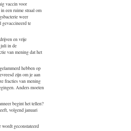
nig vaccin voor
 in een ruime straal om
gsbacterie weer
l gevaccineerd te
rijven en vrije
uli in de
tie van mening dat het
it gelammerd hebben op
bevreesd zijn om je aan
ze fracties van mening
wegingen. Anders moeten
nneer begint het tellen?
eeft, volgend januari
r wordt geconstateerd