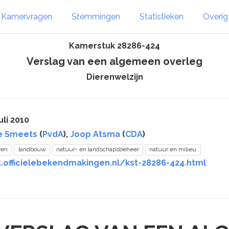
Kamervragen
Stemmingen
Statistieken
Overi
Kamerstuk 28286-424
Verslag van een algemeen overleg
Dierenwelzijn
uli 2010
e Smeets
(
PvdA
),
Joop Atsma
(
CDA
)
ren
landbouw
natuur- en landschapsbeheer
natuur en milieu
k.officielebekendmakingen.nl/kst-28286-424.html