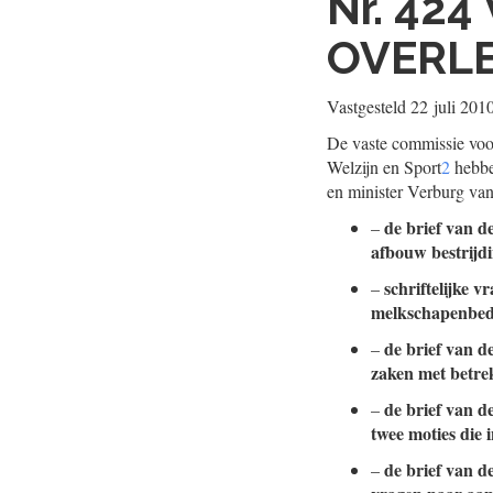
Nr. 424
OVERL
Vastgesteld
22 juli 201
De vaste commissie voo
Welzijn en Sport
2
hebbe
en minister Verburg va
de brief van d
–
afbouw bestrijd
schriftelijke 
–
melkschapenbedr
de brief van d
–
zaken met betrek
de brief van d
–
twee moties die
de brief van d
–