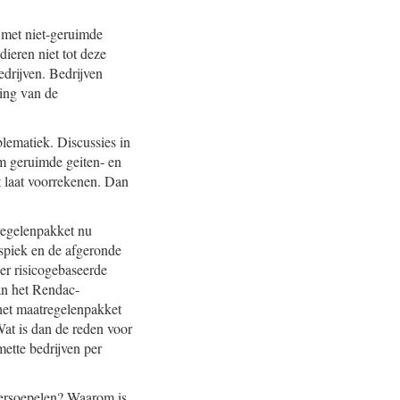
 met niet-geruimde
dieren niet tot deze
drijven. Bedrijven
ing van de
lematiek. Discussies in
om geruimde geiten- en
 laat voorrekenen. Dan
regelenpakket nu
nspiek en de afgeronde
er risicogebaseerde
an het Rendac-
het maatregelenpakket
Wat is dan de reden voor
ette bedrijven per
versoepelen? Waarom is