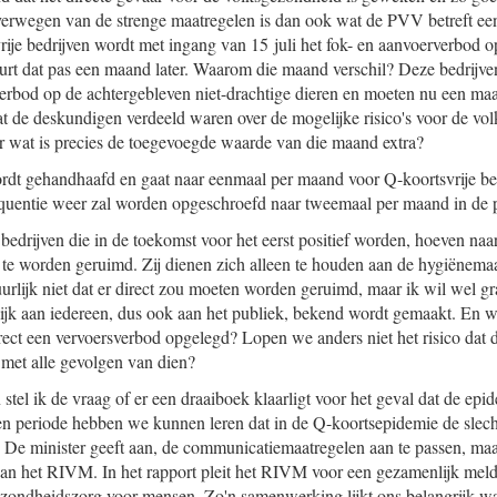
verwegen van de strenge maatregelen is dan ook wat de PVV betreft ee
rije bedrijven wordt met ingang van 15 juli het fok- en aanvoerverbod
urt dat pas een maand later. Waarom die maand verschil? Deze bedrijv
erbod op de achtergebleven niet-drachtige dieren en moeten nu een ma
dat de deskundigen verdeeld waren over de mogelijke risico's voor de v
r wat is precies de toegevoegde waarde van die maand extra?
dt gehandhaafd en gaat naar eenmaal per maand voor Q-koortsvrije be
equentie weer zal worden opgeschroefd naar tweemaal per maand in de 
bedrijven die in de toekomst voor het eerst positief worden, hoeven na
te worden geruimd. Zij dienen zich alleen te houden aan de hygiënemaa
urlijk niet dat er direct zou moeten worden geruimd, maar ik wil wel g
elijk aan iedereen, dus ook aan het publiek, bekend wordt gemaakt. En 
irect een vervoersverbod opgelegd? Lopen we anders niet het risico dat 
 met alle gevolgen van dien?
 stel ik de vraag of er een draaiboek klaarligt voor het geval dat de ep
pen periode hebben we kunnen leren dat in de Q-koortsepidemie de slec
. De minister geeft aan, de communicatiemaatregelen aan te passen, maar
van het RIVM. In het rapport pleit het RIVM voor een gezamenlijk mel
zondheidszorg voor mensen. Zo'n samenwerking lijkt ons belangrijk wa