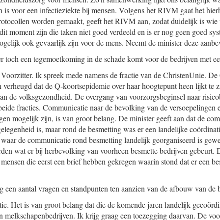
n is voor een infectieziekte bij mensen. Volgens het RIVM gaat het hierb
otocollen worden gemaakt, geeft het RIVM aan, zodat duidelijk is wie
 dit moment zijn die taken niet goed verdeeld en is er nog geen goed sy
ogelijk ook gevaarlijk zijn voor de mens. Neemt de minister deze aanbe
at er toch een tegemoetkoming in de schade komt voor de bedrijven met e
oorzitter. Ik spreek mede namens de fractie van de ChristenUnie. De
jn verheugd dat de Q-koortsepidemie over haar hoogtepunt heen lijkt te z
van de volksgezondheid. De overgang van voorzorgsbeginsel naar risic
beide fracties. Communicatie naar de bevolking van de versoepelingen 
en mogelijk zijn, is van groot belang. De minister geeft aan dat de co
gelegenheid is, maar rond de besmetting was er een landelijke coördina
 waar de communicatie rond besmetting landelijk georganiseerd is gewee
en wat er bij herbevolking van voorheen besmette bedrijven gebeurt. D
ensen die eerst een brief hebben gekregen waarin stond dat er een besm
 een aantal vragen en standpunten ten aanzien van de afbouw van de b
ie. Het is van groot belang dat die de komende jaren landelijk gecoördin
 en melkschapenbedrijven. Ik krijg graag een toezegging daarvan. De vo