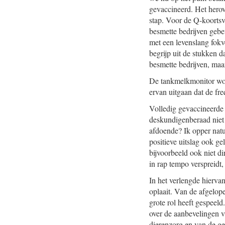
gevaccineerd. Het hero
stap. Voor de Q-koortsv
besmette bedrijven gebe
met een levenslang fokv
begrijp uit de stukken 
besmette bedrijven, maa
De tankmelkmonitor wor
ervan uitgaan dat de fr
Volledig gevaccineerde 
deskundigenberaad niet 
afdoende? Ik opper natu
positieve uitslag ook g
bijvoorbeeld ook niet d
in rap tempo verspreidt,
In het verlengde hiervan
oplaait. Van de afgelo
grote rol heeft gespeeld
over de aanbevelingen 
dierenzorg en van de ge