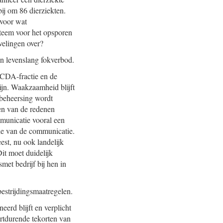
ij om 86 dierziekten.
 voor wat
steem voor het opsporen
velingen over?
en levenslang fokverbod.
 CDA-fractie en de
ijn. Waakzaamheid blijft
obeheersing wordt
en van de redenen
mmunicatie vooral een
tie van de communicatie.
st, nu ook landelijk
it moet duidelijk
et bedrijf bij hen in
estrijdingsmaatregelen.
eerd blijft en verplicht
ortdurende tekorten van