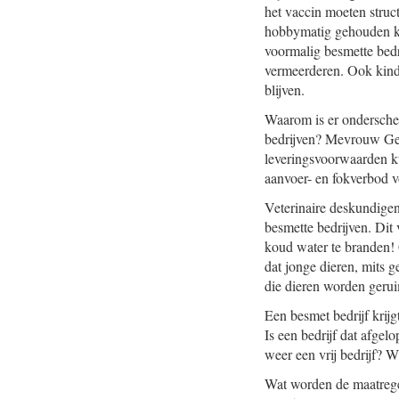
het vaccin moeten struc
hobbymatig gehouden kle
voormalig besmette bed
vermeerderen. Ook kinde
blijven.
Waarom is er onderschei
bedrijven? Mevrouw Gerb
leveringsvoorwaarden k
aanvoer- en fokverbod v
Veterinaire deskundigen
besmette bedrijven. Dit 
koud water te branden! 
dat jonge dieren, mits
die dieren worden geru
Een besmet bedrijf krijg
Is een bedrijf dat afgel
weer een vrij bedrijf? 
Wat worden de maatregel