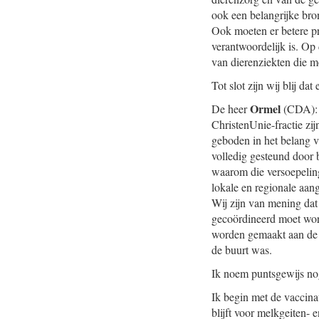
ook een belangrijke bro
Ook moeten er betere pr
verantwoordelijk is. Op
van dierenziekten die m
Tot slot zijn wij blij d
Ormel
De heer
(CDA): V
ChristenUnie-fractie zi
geboden in het belang 
volledig gesteund door 
waarom die versoepeling
lokale en regionale aan
Wij zijn van mening dat
gecoördineerd moet word
worden gemaakt aan de m
de buurt was.
Ik noem puntsgewijs nog
Ik begin met de vaccinat
blijft voor melkgeiten-