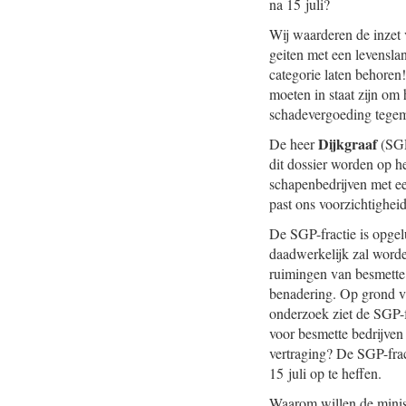
na 15 juli?
Wij waarderen de inzet 
geiten met een levenslan
categorie laten behoren
moeten in staat zijn o
schadevergoeding tege
Dijkgraaf
De heer
(SGP)
dit dossier worden op h
schapenbedrijven met e
past ons voorzichtighei
De SGP-fractie is opgel
daadwerkelijk zal worde
ruimingen van besmette
benadering. Op grond va
onderzoek ziet de SGP-f
voor besmette bedrijven 
vertraging? De SGP-frac
15 juli op te heffen.
Waarom willen de minist