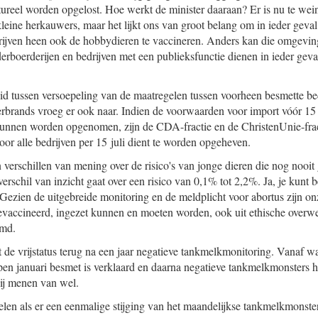
tureel worden opgelost. Hoe werkt de minister daaraan? Er is nu te wei
ine herkauwers, maar het lijkt ons van groot belang om in ieder geval
rijven heen ook de hobbydieren te vaccineren. Anders kan die omgevin
rboerderijen en bedrijven met een publieksfunctie dienen in ieder geva
d tussen versoepeling van de maatregelen tussen voorheen besmette bed
rands vroeg er ook naar. Indien de voorwaarden voor import vóór 15 j
unnen worden opgenomen, zijn de CDA-fractie en de ChristenUnie-frac
oor alle bedrijven per 15 juli dient te worden opgeheven.
 verschillen van mening over de risico's van jonge dieren die nog noo
verschil van inzicht gaat over een risico van 0,1% tot 2,2%. Ja, je kunt 
Gezien de uitgebreide monitoring en de meldplicht voor abortus zijn on
 gevaccineerd, ingezet kunnen en moeten worden, ook uit ethische over
imd.
t de vrijstatus terug na een jaar negatieve tankmelkmonitoring. Vanaf wa
open januari besmet is verklaard en daarna negatieve tankmelkmonsters h
Wij menen van wel.
en als er een eenmalige stijging van het maandelijkse tankmelkmonste