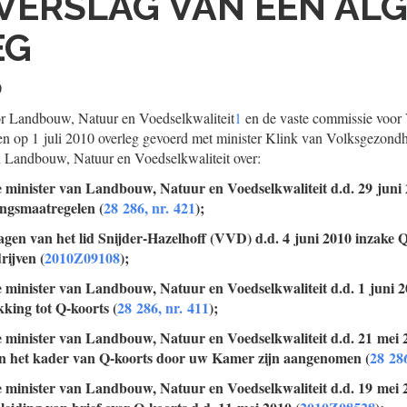
VERSLAG VAN EEN AL
EG
0
r Landbouw, Natuur en Voedselkwaliteit
1
en de vaste commissie voor
n op 1 juli 2010 overleg gevoerd met minister Klink van Volksgezondh
n Landbouw, Natuur en Voedselkwaliteit over:
e minister van Landbouw, Natuur en Voedselkwaliteit d.d. 29 juni
ingsmaatregelen (
28 286, nr. 421
);
vragen van het lid Snijder-Hazelhoff (VVD) d.d. 4 juni 2010 inzake 
ijven (
2010Z09108
);
e minister van Landbouw, Natuur en Voedselkwaliteit d.d. 1 juni 2
king tot Q-koorts (
28 286, nr. 411
);
e minister van Landbouw, Natuur en Voedselkwaliteit d.d. 21 mei 
 in het kader van Q-koorts door uw Kamer zijn aangenomen (
28 286
e minister van Landbouw, Natuur en Voedselkwaliteit d.d. 19 mei