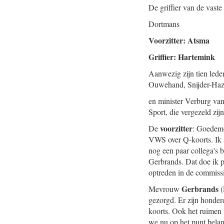
De griffier van de vast
Dortmans
Voorzitter: Atsma
Griffier: Hartemink
Aanwezig zijn tien lede
Ouwehand, Snijder-Haz
en minister Verburg va
Sport, die vergezeld zi
voorzitter
De
: Goedemo
VWS over Q-koorts. Ik s
nog een paar collega's 
Gerbrands. Dat doe ik p
optreden in de commissi
Gerbrands
Mevrouw
(
gezorgd. Er zijn honder
koorts. Ook het ruimen 
we nu op het punt belan