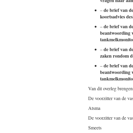
vragen naar aanl
de brief van d
–
koortsadvies de
de brief van d
–
beantwoording vr
tankmelkmonitor
de brief van d
–
zaken rondom de
de brief van d
–
beantwoording vr
tankmelkmonitor
Van dit overleg brengen
De voorzitter van de v
Atsma
De voorzitter van de va
Smeets