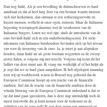
Dan nog Italië. Als je een bevolking de duimschroeven zo hard
aandraait en dat al heel lang doet via een bestuur waarin mensen
zich niet herkennen, dan ontstaat er een verkiezingsrevolte en
kiezen mensen, wellicht in onze ogen, extreem. Maar de Italiaanse
begroting weerspiegelt daarmee wel de voorkeuren van de
Italiaanse burgers. Laten we wel zijn: sinds de introductie van de
euro bevindt Italië zich in een onderbestedingscrisis. De reële
inkomens van Italiaanse huishoudens bevinden zich op het niveau
van voor de invoering van de euro. Ja, je moet je aan afspraken
houden, maar Italië nu als grote boeman wegzetten en de zweep
erover halen, is volgens mij niet terecht. Volgens mij toont dit het
failliet van deze munt aan. Ik vraag me werkelijk af of het helpt als
je zegt dat we ze hard gaan aanpakken. Ik heb afgelopen maandag
toen wij op werkbezoek waren in Brussel nog gehoord dat de
Europese Commissie hoopt op een reactie van de financiële
markten. Stel dat de reactie van de financiële markten door de
whistle blowing van de Europese Commissie inderdaad is dat ze
op dat land gaan speculeren, dan is deze stap uiteindelijk toch de
meest risicovolle die je kunt nemen voor de toekomst en de
stabiliteit van de euro zelf? Ik zou daar graag een antwoord op