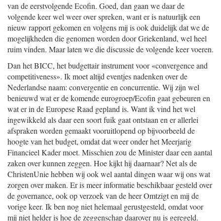
van de eerstvolgende Ecofin. Goed, dan gaan we daar de
volgende keer wel weer over spreken, want er is natuurlijk een
nieuw rapport gekomen en volgens mij is ook duidelijk dat we de
mogelijkheden die genomen worden door Griekenland, wel heel
ruim vinden. Maar laten we die discussie de volgende keer voeren.
Dan het BICC, het budgettair instrument voor «convergence and
competitiveness». Ik moet altijd eventjes nadenken over de
Nederlandse naam: convergentie en concurrentie. Wij zijn wel
benieuwd wat er de komende eurogroep/Ecofin gaat gebeuren en
wat er in de Europese Raad gepland is. Want ik vind het wel
ingewikkeld als daar een soort fuik gaat ontstaan en er allerlei
afspraken worden gemaakt vooruitlopend op bijvoorbeeld de
hoogte van het budget, omdat dat weer onder het Meerjarig
Financieel Kader moet. Misschien zou de Minister daar een aantal
zaken over kunnen zeggen. Hoe kijkt hij daarnaar? Net als de
ChristenUnie hebben wij ook wel aantal dingen waar wij ons wat
zorgen over maken. Er is meer informatie beschikbaar gesteld over
de governance, ook op verzoek van de heer Omtzigt en mij de
vorige keer. Ik ben nog niet helemaal gerustgesteld, omdat voor
mij niet helder is hoe de zeggenschap daarover nu is geregeld.