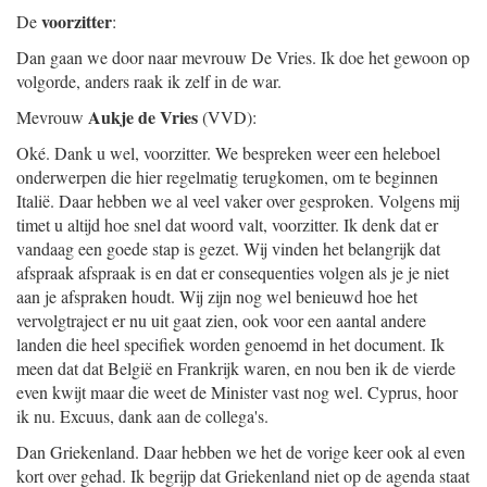
voorzitter
De
:
Dan gaan we door naar mevrouw De Vries. Ik doe het gewoon op
volgorde, anders raak ik zelf in de war.
Aukje de Vries
Mevrouw
(VVD):
Oké. Dank u wel, voorzitter. We bespreken weer een heleboel
onderwerpen die hier regelmatig terugkomen, om te beginnen
Italië. Daar hebben we al veel vaker over gesproken. Volgens mij
timet u altijd hoe snel dat woord valt, voorzitter. Ik denk dat er
vandaag een goede stap is gezet. Wij vinden het belangrijk dat
afspraak afspraak is en dat er consequenties volgen als je je niet
aan je afspraken houdt. Wij zijn nog wel benieuwd hoe het
vervolgtraject er nu uit gaat zien, ook voor een aantal andere
landen die heel specifiek worden genoemd in het document. Ik
meen dat dat België en Frankrijk waren, en nou ben ik de vierde
even kwijt maar die weet de Minister vast nog wel. Cyprus, hoor
ik nu. Excuus, dank aan de collega's.
Dan Griekenland. Daar hebben we het de vorige keer ook al even
kort over gehad. Ik begrijp dat Griekenland niet op de agenda staat