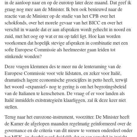
in de aanloop naar en op de eurotop later deze maand. Dat geef ik
graag nog mee aan de Minister. Ik ben ook benieuwd naar de
reactie van de Minister op de studie van het CPB over het
schokfonds, over het morele gevaar van het BICC en over het
verschil in waarde dat er aan afspraken wordt gehecht in noord en
zuid, met het oog op wat er nu op tafel ligt. Hoe kan worden
voorkomen dat hopelijk stevige afspraken in combinatie met een
softe Europese Commissie als heelmeester gaan leiden tot
stinkende wonden?
Deze vragen klemmen des te meer nu de lenteraming van de
Europese Commissie voor vele lidstaten, en zeker voor Italië,
dramatisch lagere economische groeicijfers in petto heeft, terwijl
het woord «expansief» nog te gering is om het begrotingsbeleid
van de Italianen te kenschetsen. De vraag of er voor landen als
Italië inmiddels exitstrategieën klaarliggen, zal ik deze keer niet
stellen.
Terug naar het eurozone-instrument, voorzitter. De Minister heeft
de Kamer de afgelopen maanden regelmatig geïnformeerd over de
governance en de criteria van dit nieuw te vormen onderdeel onder
het MFK, en daarbij werd duidelijk dat er een verschil in inzicht