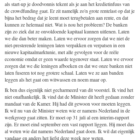
als start-up je doodvonnis tekent als je aan het kredietinfuus van
de crowdfunding gaat. Er zit namelijk zo'n grote rentelast op dat je
bijna het bedrag dat je leent moet terugbetalen aan rente, en dat
kunnen ze helemaal niet. Wat is nou het probleem? De banken
zijn zo ziek dat ze onvoldoende kapitaal kunnen uitlenen. Laten
we die dan beter maken. Laten we ervoor zorgen dat we niet de
niet-presterende leningen laten verpakken en verpatsen in een
nieuwe kapitaalmarktunie, met alle gevolgen voor de reële
economie omdat er geen waarde tegenover staat. Laten we ervoor
zorgen dat we die leningen afboeken en dat we onze banken niet
laten fuseren tot nog grotere schaal. Laten we ze aan banden
leggen als het gaat om witwassen en noem maar op.
Ik ben dus eigenlijk niet gecharmeerd van dit voorstel. Ik vind het
niet onafhankelijk. Ik vind dat de Minister dit heeft gedaan zonder
mandaat van de Kamer. Hij had dit gewoon voor moeten leggen.
Ik wil nu van de Minister weten wie er namens Nederland in de
werkgroep gaat zitten. Er moet op 31 juli al een interim-rapport
zijn. Er moet eind september een vast rapport liggen. Hij moet dus
al weten wie dat namens Nederland gaat doen. Ik wil dat eigenlijk
vandaag en anders het liefst deze week nog weten.