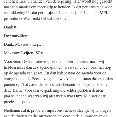
echt helemaal uit handen van de regering. Hier wordt nog gezocht
naar een manier om meer grip te houden. Is dat per aanvraag voor
een uitkering? Is dat per project? Is dat per jaar? Is dat per MFK-
procedure? Waar mikt het kabinet op?
Dank u.
voorzitter
De
:
Dank. Mevrouw Leijten.
Leijten
Mevrouw
(SP):
Voorzitter. De indicatieve spreektijd is vier minuten, maar wij
hebben meer dan zes agendapunten, waarvan er een paar net nog
op de agenda zijn gezet. En dan kijk je naar de agenda voor de
eurogroep en de Ecofin volgende week, en dan staan daar veertien
punten op. Tot zover de democratischecontrolemogelijkheden van
deze Kamer voor een vergadering die achter gesloten deuren
plaatsvindt en waarvan wij niet weten wat Onze Minister daar
precies uitspookt.
Niettemin zal ik proberen mijn constructieve steentje bij te dragen
aan de discussies die nu worden gevoerd in de eurogroep en de