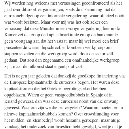
Wij worden nog weleens met verrassingen geconfronteerd als het
gaat over dit soort vergaderingen, zoals de instemming met dat
eurozonebudget op een informele vergadering, waar officieel nooit
wat wordt besloten. Maar voor mij was het ook zeker een
verrassing dat deze Minister in een vorige vergadering hier in de
Kamer zei dat er op de kapitaalmarktunie en op de bankenunie
geen voortgang zat, dat het vastzat, maar hij wel mooi een brief
presenteerde waarin hij schreef: er komt een werkgroep om
stappen te zetten en die werkgroep wordt door de sector zelf
gedaan. Dat zou dan zogenaamd een onafhankelijke werkgroep
zijn, maar de uitkomst staat eigenlijk al vast.
Het is negen jaar geleden dat dankzij de goedkope financiering via
de Europese kapitaalmarkt de eurocrisis begon. Het waren deze
kapitaalstromen die het Griekse begrotingstekort hebben
opgeblazen. Waren er geen vastgoedbubbels in Spanje of in
Ierland geweest, dan was deze eurocrisis nooit van die omvang
geweest. Waarom zijn we die les vergeten? Waarom moeten er nu
nieuwe kapitaalmarktbubbels komen? Over crowdfunding voor
het midden- en kleinbedrijf wordt hosanna geroepen, maar als je
vandaag het onderzoek van Investico hebt gevolgd, weet je dat je