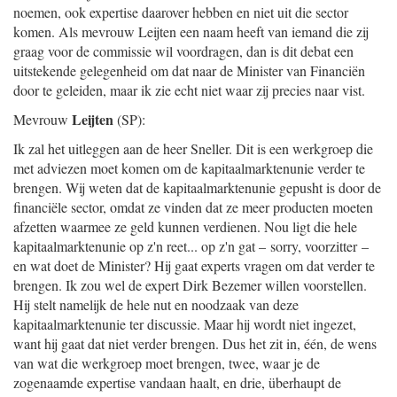
noemen, ook expertise daarover hebben en niet uit die sector
komen. Als mevrouw Leijten een naam heeft van iemand die zij
graag voor de commissie wil voordragen, dan is dit debat een
uitstekende gelegenheid om dat naar de Minister van Financiën
door te geleiden, maar ik zie echt niet waar zij precies naar vist.
Leijten
Mevrouw
(SP):
Ik zal het uitleggen aan de heer Sneller. Dit is een werkgroep die
met adviezen moet komen om de kapitaalmarktenunie verder te
brengen. Wij weten dat de kapitaalmarktenunie gepusht is door de
financiële sector, omdat ze vinden dat ze meer producten moeten
afzetten waarmee ze geld kunnen verdienen. Nou ligt die hele
kapitaalmarktenunie op z'n reet... op z'n gat – sorry, voorzitter –
en wat doet de Minister? Hij gaat experts vragen om dat verder te
brengen. Ik zou wel de expert Dirk Bezemer willen voorstellen.
Hij stelt namelijk de hele nut en noodzaak van deze
kapitaalmarktenunie ter discussie. Maar hij wordt niet ingezet,
want hij gaat dat niet verder brengen. Dus het zit in, één, de wens
van wat die werkgroep moet brengen, twee, waar je de
zogenaamde expertise vandaan haalt, en drie, überhaupt de