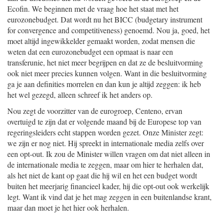
Ecofin. We beginnen met de vraag hoe het staat met het
eurozonebudget. Dat wordt nu het BICC (budgetary instrument
for convergence and competitiveness) genoemd. Nou ja, goed, het
moet altijd ingewikkelder gemaakt worden, zodat mensen die
weten dat een eurozonebudget een opmaat is naar een
transferunie, het niet meer begrijpen en dat ze de besluitvorming
ook niet meer precies kunnen volgen. Want in die besluitvorming
ga je aan definities morrelen en dan kun je altijd zeggen: ik heb
het wel gezegd, alleen schreef ik het anders op.
Nou zegt de voorzitter van de eurogroep, Centeno, ervan
overtuigd te zijn dat er volgende maand bij de Europese top van
regeringsleiders echt stappen worden gezet. Onze Minister zegt:
we zijn er nog niet. Hij spreekt in internationale media zelfs over
een opt-out. Ik zou de Minister willen vragen om dat niet alleen in
de internationale media te zeggen, maar om hier te herhalen dat,
als het niet de kant op gaat die hij wil en het een budget wordt
buiten het meerjarig financieel kader, hij die opt-out ook werkelijk
legt. Want ik vind dat je het mag zeggen in een buitenlandse krant,
maar dan moet je het hier ook herhalen.