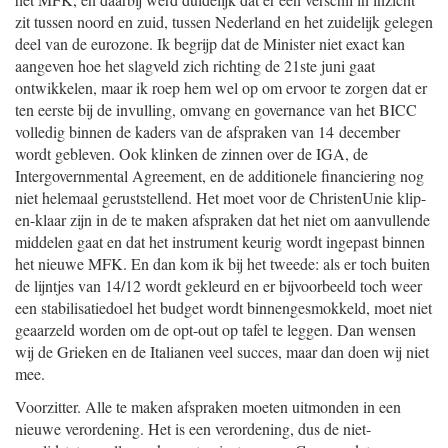
zit tussen noord en zuid, tussen Nederland en het zuidelijk gelegen
deel van de eurozone. Ik begrijp dat de Minister niet exact kan
aangeven hoe het slagveld zich richting de 21ste juni gaat
ontwikkelen, maar ik roep hem wel op om ervoor te zorgen dat er
ten eerste bij de invulling, omvang en governance van het BICC
volledig binnen de kaders van de afspraken van 14 december
wordt gebleven. Ook klinken de zinnen over de IGA, de
Intergovernmental Agreement, en de additionele financiering nog
niet helemaal geruststellend. Het moet voor de ChristenUnie klip-
en-klaar zijn in de te maken afspraken dat het niet om aanvullende
middelen gaat en dat het instrument keurig wordt ingepast binnen
het nieuwe MFK. En dan kom ik bij het tweede: als er toch buiten
de lijntjes van 14/12 wordt gekleurd en er bijvoorbeeld toch weer
een stabilisatiedoel het budget wordt binnengesmokkeld, moet niet
geaarzeld worden om de opt-out op tafel te leggen. Dan wensen
wij de Grieken en de Italianen veel succes, maar dan doen wij niet
mee.
Voorzitter. Alle te maken afspraken moeten uitmonden in een
nieuwe verordening. Het is een verordening, dus de niet-