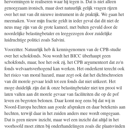
hervormingen te realiseren waar hij tegen is. Dat is niet alleen
genoegzaam ironisch, maar doet natuurlijk gelijk vragen rijzen
over het nut van dit nieuwe instrument in de praktijk. We gaan het
meemaken. Voor mijn fractie geldt in ieder geval dat dit niet de
neus mag zijn van de grote kameel, met bulten gevuld door de
noordelijke belastingbetaler en leeggezogen door zuidelijke
luidruchtige politici zoals Salvini.
Voorzitter. Natuurlijk heb ik kennisgenomen van de CPB-studie
over het schokfonds. Nou wordt het BICC überhaupt geen
schokfonds, maar, hoe het ook zij, het CPB argumenteert dat zo'n
fonds welvaartsverhogend kan werken. Het onderkent terecht ook
het risico van moral hazard, maar zegt ook dat het dichtschroeien
van dit morele gevaar leidt tot een fonds dat niet uitkeert. Het
moge duidelijk zijn dat ik onze belastingbetaler niet ten prooi wil
laten vallen aan dit morele gevaar van faciliteiten die op de pof
leven en begroten belonen. Daar komt nog eens bij dat wij in
Noord-Europa hechten aan goede afspraken en daar betekenis aan
hechten, terwijl daar in het zuiden anders mee wordt omgegaan.
Dat is geen nieuw inzicht, maar wel een inzicht dat altijd in het
voorhoofd moet zitten bij onderhandelingen zoals die plaatsvinden