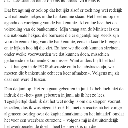
discussie staat en dat er opeens inderdaad zo'n reus is.
Dat brengt mij er ook op dat het lijkt alsof er toch nog wel redelijk
wat nationale hekjes in die bankenunie staan. Het heet nu op de
agenda de voortgang van de bankenunie. Af en toe heet het de
voltooiing van de bankenunie. Mijn vraag aan de Minister is om
die nationale hekjes, die barrières die er eigenlijk nog steeds zijn
voor de eenmaking van die bankenunie, eens in kaart te brengen
en te kijken hoe hij die ziet. En hoe we die ook kunnen slechten,
onder welke voorwaarden we dat kunnen doen, misschien
gedurende de komende Commissie. Want anders blijft het toch
vaak hangen in de EDIS-discussie en in het abstracte «ja, we
moeten die bankenunie echt een keer afmaken». Volgens mij zit
daar een wereld tussen.
Dan de junitop. Het zou gaan gebeuren in juni. Ik heb toch niet de
indruk dat «het» gaat gebeuren in juni, als ik het zo lees.
Tegelijkertijd denk ik dat het wel nodig is om die stappen vooruit
te zetten, dus ik was eigenlijk ook blij met de reactie ná het vorige
algemeen overleg over de kapitaalmarkt
unie en het initiatief, omdat
het voor een weerbare eurozone – volgens mij is dat uiteindelijk
het overkoepelende doel – heel belangrijk is om die