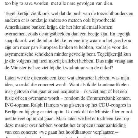
too big to save worden, met alle nare gevolgen van dien.
Tegelijkertijd zie ik ook wel dat de push van de toezichthouders en
anderen er is omdat je anders zo meteen ook bijvoorbeeld
Amerikaanse banken krijgt, die het hier allemaal komen
overnemen, zoals de angstbeelden dan een beetje zijn. En tegelijk
snap ik ook wel de inhoudelijke redenering waarom het goed zou
zijn om meer pan-Europese banken te hebben, zodat je voor die
asymmetrische schokken minder gevoelig bent. Tegelijkertijd kun
je die volgens mij heel moeilijk allebei hebben. Dus mijn vraag aan
de Minister is: hoe ziet hij die kwadratuur van de cirkel?
Laten we die discussie een keer wat abstracter hebben, was mijn
idee, voordat die concreet wordt. Want als ik de krantenartikelen
mag geloven dan gaat er een acquisitie – ik weet niet of het een
fusie of een overname wordt – rondom de Commerzbank komen.
ING-topman Ralph Hamers was gisteren op het CDU-congres in
Berlijn en hij ging er niet op in. Ik denk dat de Minister hier er ook
niet te veel op in zal gaan. Maar laten we het er toch een keer op
deze manier over hebben voordat het er opeens naar aanleiding
van een concrete «we gaan het hoofdkantoor verplaatsen»-