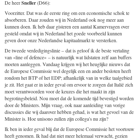
Sneller
De heer
(D66):
Voorzitter. Dat was de eerste ring om een economische schok te
absorberen. Daar zouden wij in Nederland ook nog meer aan
kunnen doen. Ik heb daar gisteren een aantal Kamervragen over
gesteld omdat wij in Nederland het goede voorbeeld kunnen
geven door onze Nederlandse kapitaalmarkt te versterken.
De tweede verdedigingslinie – dat is geloof ik de beste vertaling
van «line of defence» – is natuurlijk wat lidstaten zelf aan buffers
moeten aanleggen. Vandaag krijgen wij het heuglijke nieuws dat
de Europese Commissie wel degelijk een en ander besloten heeft
rondom het BTP of het EDP; afhankelijk van in welke taalgebied
je zit. Het gaat er in ieder geval om ervoor te zorgen dat Italië zich
moet verantwoorden voor de keuzes die het maakt in zijn
begrotingsbeleid. Nou moet dat de komende tijd bevestigd worden
door de Ministers. Mijn vraag, ook naar aanleiding van vorige
discussies die wij daarover hebben gehad, is wat het gevoel van de
Minister is. Hoe unisono zullen zijn collega's nu zijn?
Ik ben in ieder geval blij dat de Europese Commissie het voortouw
heeft genomen. Ik had dat niet meer helemaal verwacht, gezien