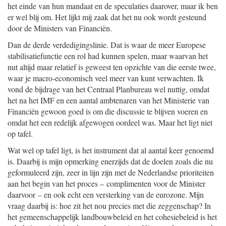
het einde van hun mandaat en de speculaties daarover, maar ik ben
er wel blij om. Het lijkt mij zaak dat het nu ook wordt gesteund
door de Ministers van Financiën.
Dan de derde verdedigingslinie. Dat is waar de meer Europese
stabilisatiefunctie een rol had kunnen spelen, maar waarvan het
nut altijd maar relatief is geweest ten opzichte van die eerste twee,
waar je macro-economisch veel meer van kunt verwachten. Ik
vond de bijdrage van het Centraal Planbureau wel nuttig, omdat
het na het IMF en een aantal ambtenaren van het Ministerie van
Financiën gewoon goed is om die discussie te blijven voeren en
omdat het een redelijk afgewogen oordeel was. Maar het ligt niet
op tafel.
Wat wel op tafel ligt, is het instrument dat al aantal keer genoemd
is. Daarbij is mijn opmerking enerzijds dat de doelen zoals die nu
geformuleerd zijn, zeer in lijn zijn met de Nederlandse prioriteiten
aan het begin van het proces – complimenten voor de Minister
daarvoor – en ook echt een versterking van de eurozone. Mijn
vraag daarbij is: hoe zit het nou precies met die zeggenschap? In
het gemeenschappelijk landbouwbeleid en het cohesiebeleid is het