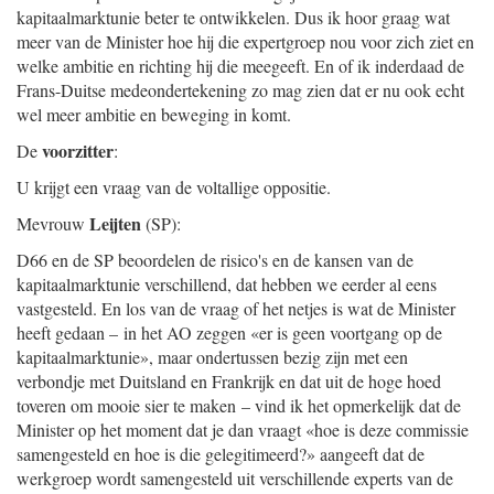
kapitaalmarktunie beter te ontwikkelen. Dus ik hoor graag wat
meer van de Minister hoe hij die expertgroep nou voor zich ziet en
welke ambitie en richting hij die meegeeft. En of ik inderdaad de
Frans-Duitse medeondertekening zo mag zien dat er nu ook echt
wel meer ambitie en beweging in komt.
voorzitter
De
:
U krijgt een vraag van de voltallige oppositie.
Leijten
Mevrouw
(SP):
D66 en de SP beoordelen de risico's en de kansen van de
kapitaalmarkt
unie verschillend, dat hebben we eerder al eens
vastgesteld. En los van de vraag of het netjes is wat de Minister
heeft gedaan – in het AO zeggen «er is geen voortgang op de
kapitaalmarktunie», maar ondertussen bezig zijn met een
verbondje met Duitsland en Frankrijk en dat uit de hoge hoed
toveren om mooie sier te maken – vind ik het opmerkelijk dat de
Minister op het moment dat je dan vraagt «hoe is deze commissie
samengesteld en hoe is die gelegitimeerd?» aangeeft dat de
werkgroep wordt samengesteld uit verschillende experts van de