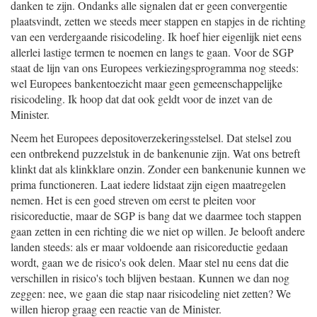
danken te zijn. Ondanks alle signalen dat er geen convergentie
plaatsvindt, zetten we steeds meer stappen en stapjes in de richting
van een verdergaande risicodeling. Ik hoef hier eigenlijk niet eens
allerlei lastige termen te noemen en langs te gaan. Voor de SGP
staat de lijn van ons Europees verkiezingsprogramma nog steeds:
wel Europees bankentoezicht maar geen gemeenschappelijke
risicodeling. Ik hoop dat dat ook geldt voor de inzet van de
Minister.
Neem het Europees depositoverzekeringsstelsel. Dat stelsel zou
een ontbrekend puzzelstuk in de bankenunie zijn. Wat ons betreft
klinkt dat als klinkklare onzin. Zonder een bankenunie kunnen we
prima functioneren. Laat iedere lidstaat zijn eigen maatregelen
nemen. Het is een goed streven om eerst te pleiten voor
risicoreductie, maar de SGP is bang dat we daarmee toch stappen
gaan zetten in een richting die we niet op willen. Je belooft andere
landen steeds: als er maar voldoende aan risicoreductie gedaan
wordt, gaan we de risico's ook delen. Maar stel nu eens dat die
verschillen in risico's toch blijven bestaan. Kunnen we dan nog
zeggen: nee, we gaan die stap naar risicodeling niet zetten? We
willen hierop graag een reactie van de Minister.