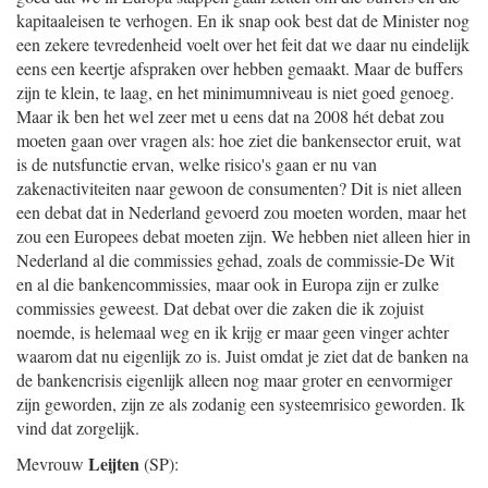
kapitaaleisen te verhogen. En ik snap ook best dat de Minister nog
een zekere tevredenheid voelt over het feit dat we daar nu eindelijk
eens een keertje afspraken over hebben gemaakt. Maar de buffers
zijn te klein, te laag, en het minimumniveau is niet goed genoeg.
Maar ik ben het wel zeer met u eens dat na 2008 hét debat zou
moeten gaan over vragen als: hoe ziet die bankensector eruit, wat
is de nutsfunctie ervan, welke risico's gaan er nu van
zakenactiviteiten naar gewoon de consumenten? Dit is niet alleen
een debat dat in Nederland gevoerd zou moeten worden, maar het
zou een Europees debat moeten zijn. We hebben niet alleen hier in
Nederland al die commissies gehad, zoals de commissie-De Wit
en al die bankencommissies, maar ook in Europa zijn er zulke
commissies geweest. Dat debat over die zaken die ik zojuist
noemde, is helemaal weg en ik krijg er maar geen vinger achter
waarom dat nu eigenlijk zo is. Juist omdat je ziet dat de banken na
de bankencrisis eigenlijk alleen nog maar groter en eenvormiger
zijn geworden, zijn ze als zodanig een systeemrisico geworden. Ik
vind dat zorgelijk.
Leijten
Mevrouw
(SP):