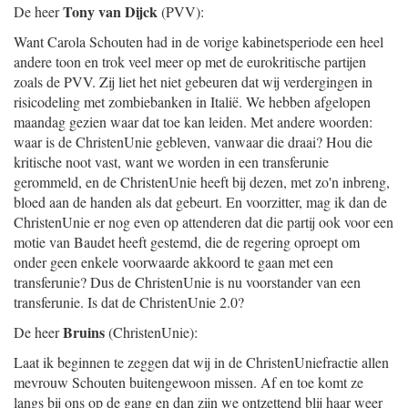
Tony van Dijck
De heer
(PVV):
Want Carola Schouten had in de vorige kabinetsperiode een heel
andere toon en trok veel meer op met de eurokritische partijen
zoals de PVV. Zij liet het niet gebeuren dat wij verdergingen in
risicodeling met zombiebanken in Italië. We hebben afgelopen
maandag gezien waar dat toe kan leiden. Met andere woorden:
waar is de ChristenUnie gebleven, vanwaar die draai? Hou die
kritische noot vast, want we worden in een transferunie
gerommeld, en de ChristenUnie heeft bij dezen, met zo'n inbreng,
bloed aan de handen als dat gebeurt. En voorzitter, mag ik dan de
ChristenUnie er nog even op attenderen dat die partij ook voor een
motie van Baudet heeft gestemd, die de regering oproept om
onder geen enkele voorwaarde akkoord te gaan met een
transferunie? Dus de ChristenUnie is nu voorstander van een
transferunie. Is dat de ChristenUnie 2.0?
Bruins
De heer
(ChristenUnie):
Laat ik beginnen te zeggen dat wij in de ChristenUniefractie allen
mevrouw Schouten buitengewoon missen. Af en toe komt ze
langs bij ons op de gang en dan zijn we ontzettend blij haar weer