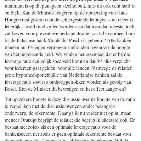
minimum is op dit punt geen slechte buit, mits dit ook echt hard is
en blijft. Kan de Minister reageren op de opmerking van Hans
Hoogervorst gisteren dat de achtergestelde leningen – nu citeer ik
letterlijk – «verbrand zullen worden» en dat men dan meestal toch
zal kiezen voor preventieve herkapitalisatie, zoals bijvoorbeeld ook
bij de Italiaanse bank Monte dei Paschi is gebeurd? Alle banken
moeten nu 3% eigen vermogen aanhouden tegenover de hoogte
van het uitgeleende geld. Wij vinden het essentieel dat er bij die
leverage ratio een gelijk speelveld komt en dat 3% dus verplicht
voor iedereen gaat gelden, voor alle landen. Vanwege de relatief
grote hypotheekportefeuille van Nederlandse banken zal de
leverage ratio sowieso omhooggetrokken worden als gevolg van
Basel. Kan de Minister dit bevestigen en het effect aangeven?
Tot op zekere hoogte is deze discussie over de hoogte van de ratio
te vergelijken met de discussie over een ander belangrijk
onderwerp, de rekenrente. Daar ga ik nu verder niet op in, maar
meneer Omtzigt begrijpt de relatie; die begrijp ik uiteraard ook. Er
bestaat niet zoiets als een optimale leverage ratio voor de
bankensector, net zoals er geen optimale rekenrente bestaat voor
de pensioensector. Het gaat om subjectieve bepalingen. Wil de