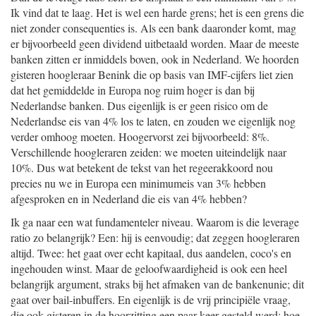
Ik vind dat te laag. Het is wel een harde grens; het is een grens die
niet zonder consequenties is. Als een bank daaronder komt, mag
er bijvoorbeeld geen dividend uitbetaald worden. Maar de meeste
banken zitten er inmiddels boven, ook in Nederland. We hoorden
gisteren hoogleraar Benink die op basis van IMF-cijfers liet zien
dat het gemiddelde in Europa nog ruim hoger is dan bij
Nederlandse banken. Dus eigenlijk is er geen risico om de
Nederlandse eis van 4% los te laten, en zouden we eigenlijk nog
verder omhoog moeten. Hoogervorst zei bijvoorbeeld: 8%.
Verschillende hoogleraren zeiden: we moeten uiteindelijk naar
10%. Dus wat betekent de tekst van het regeerakkoord nou
precies nu we in Europa een minimumeis van 3% hebben
afgesproken en in Nederland die eis van 4% hebben?
Ik ga naar een wat fundamenteler niveau. Waarom is die leverage
ratio zo belangrijk? Een: hij is eenvoudig; dat zeggen hoogleraren
altijd. Twee: het gaat over echt kapitaal, dus aandelen, coco's en
ingehouden winst. Maar de geloofwaardigheid is ook een heel
belangrijk argument, straks bij het afmaken van de bankenunie; dit
gaat over bail-inbuffers. En eigenlijk is de vrij principiële vraag,
die ook gisteren in de hoorzitting een paar keer gesteld werd: hoe