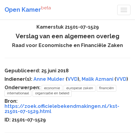
beta
Open Kamer
Kamerstuk 21501-07-1529
Verslag van een algemeen overleg
Raad voor Economische en Financiële Zaken
Gepubliceerd: 25 juni 2018
Indiener(s):
Anne Mulder
(
VVD
),
Malik Azmani
(
VVD
)
Onderwerpen:
economie
europese zaken
financiën
internationaal
organisatie en beleid
Bron:
https://zoek.officielebekendmakingen.nl/kst-
21501-07-1529.html
ID: 21501-07-1529