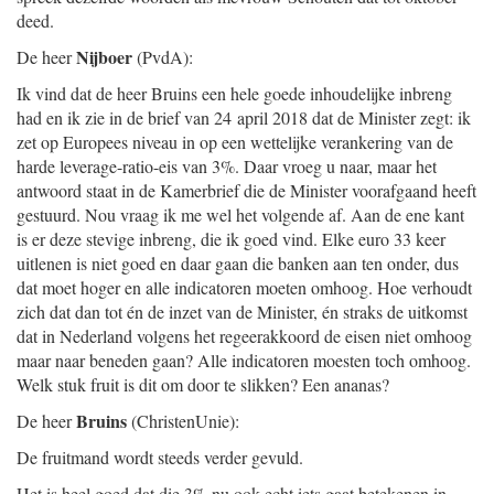
deed.
Nijboer
De heer
(PvdA):
Ik vind dat de heer Bruins een hele goede inhoudelijke inbreng
had en ik zie in de brief van 24 april 2018 dat de Minister zegt: ik
zet op Europees niveau in op een wettelijke verankering van de
harde leverage-ratio-eis van 3%. Daar vroeg u naar, maar het
antwoord staat in de Kamerbrief die de Minister voorafgaand heeft
gestuurd. Nou vraag ik me wel het volgende af. Aan de ene kant
is er deze stevige inbreng, die ik goed vind. Elke euro 33 keer
uitlenen is niet goed en daar gaan die banken aan ten onder, dus
dat moet hoger en alle indicatoren moeten omhoog. Hoe verhoudt
zich dat dan tot én de inzet van de Minister, én straks de uitkomst
dat in Nederland volgens het regeerakkoord de eisen niet omhoog
maar naar beneden gaan? Alle indicatoren moesten toch omhoog.
Welk stuk fruit is dit om door te slikken? Een ananas?
Bruins
De heer
(ChristenUnie):
De fruitmand wordt steeds verder gevuld.
Het is heel goed dat die 3% nu ook echt iets gaat betekenen in