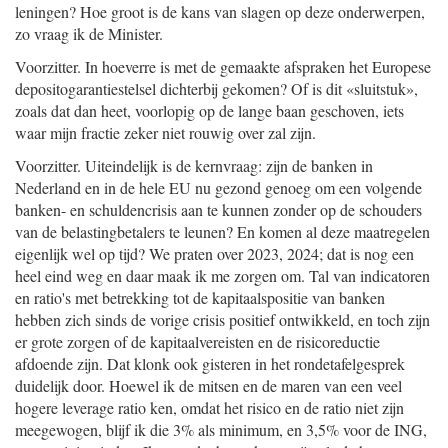
leningen? Hoe groot is de kans van slagen op deze onderwerpen,
zo vraag ik de Minister.
Voorzitter. In hoeverre is met de gemaakte afspraken het Europese
depositogarantiestelsel dichterbij gekomen? Of is dit «sluitstuk»,
zoals dat dan heet, voorlopig op de lange baan geschoven, iets
waar mijn fractie zeker niet rouwig over zal zijn.
Voorzitter. Uiteindelijk is de kernvraag: zijn de banken in
Nederland en in de hele EU nu gezond genoeg om een volgende
banken- en schuldencrisis aan te kunnen zonder op de schouders
van de belastingbetalers te leunen? En komen al deze maatregelen
eigenlijk wel op tijd? We praten over 2023, 2024; dat is nog een
heel eind weg en daar maak ik me zorgen om. Tal van indicatoren
en ratio's met betrekking tot de kapitaalspositie van banken
hebben zich sinds de vorige crisis positief ontwikkeld, en toch zijn
er grote zorgen of de kapitaalvereisten en de risicoreductie
afdoende zijn. Dat klonk ook gisteren in het rondetafelgesprek
duidelijk door. Hoewel ik de mitsen en de maren van een veel
hogere leverage ratio ken, omdat het risico en de ratio niet zijn
meegewogen, blijf ik die 3% als minimum, en 3,5% voor de ING,