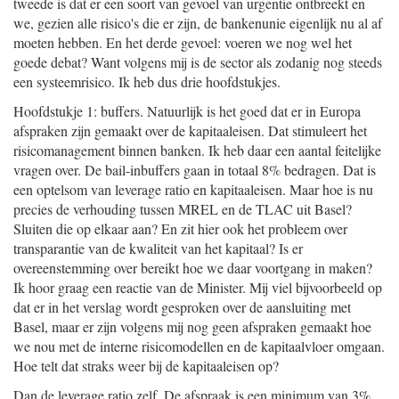
tweede is dat er een soort van gevoel van urgentie ontbreekt en
we, gezien alle risico's die er zijn, de bankenunie eigenlijk nu al af
moeten hebben. En het derde gevoel: voeren we nog wel het
goede debat? Want volgens mij is de sector als zodanig nog steeds
een systeemrisico. Ik heb dus drie hoofdstukjes.
Hoofdstukje 1: buffers. Natuurlijk is het goed dat er in Europa
afspraken zijn gemaakt over de kapitaaleisen. Dat stimuleert het
risicomanagement binnen banken. Ik heb daar een aantal feitelijke
vragen over. De bail-inbuffers gaan in totaal 8% bedragen. Dat is
een optelsom van leverage ratio en kapitaaleisen. Maar hoe is nu
precies de verhouding tussen MREL en de TLAC uit Basel?
Sluiten die op elkaar aan? En zit hier ook het probleem over
transparantie van de kwaliteit van het kapitaal? Is er
overeenstemming over bereikt hoe we daar voortgang in maken?
Ik hoor graag een reactie van de Minister. Mij viel bijvoorbeeld op
dat er in het verslag wordt gesproken over de aansluiting met
Basel, maar er zijn volgens mij nog geen afspraken gemaakt hoe
we nou met de interne risicomodellen en de kapitaalvloer omgaan.
Hoe telt dat straks weer bij de kapitaaleisen op?
Dan de leverage ratio zelf. De afspraak is een minimum van 3%.