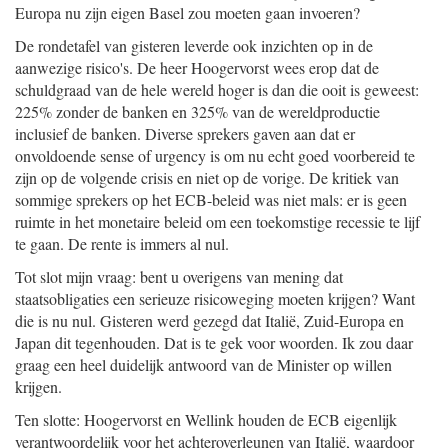
Europa nu zijn eigen Basel zou moeten gaan invoeren?
De rondetafel van gisteren leverde ook inzichten op in de
aanwezige risico's. De heer Hoogervorst wees erop dat de
schuldgraad van de hele wereld hoger is dan die ooit is geweest:
225% zonder de banken en 325% van de wereldproductie
inclusief de banken. Diverse sprekers gaven aan dat er
onvoldoende sense of urgency is om nu echt goed voorbereid te
zijn op de volgende crisis en niet op de vorige. De kritiek van
sommige sprekers op het ECB-beleid was niet mals: er is geen
ruimte in het monetaire beleid om een toekomstige recessie te lijf
te gaan. De rente is immers al nul.
Tot slot mijn vraag: bent u overigens van mening dat
staatsobligaties een serieuze risicoweging moeten krijgen? Want
die is nu nul. Gisteren werd gezegd dat Italië, Zuid-Europa en
Japan dit tegenhouden. Dat is te gek voor woorden. Ik zou daar
graag een heel duidelijk antwoord van de Minister op willen
krijgen.
Ten slotte: Hoogervorst en Wellink houden de ECB eigenlijk
verantwoordelijk voor het achteroverleunen van Italië, waardoor