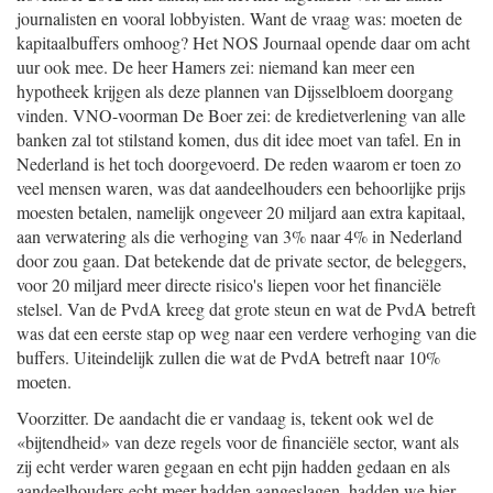
journalisten en vooral lobbyisten. Want de vraag was: moeten de
kapitaalbuffers omhoog? Het NOS Journaal opende daar om acht
uur ook mee. De heer Hamers zei: niemand kan meer een
hypotheek krijgen als deze plannen van Dijsselbloem doorgang
vinden. VNO-voorman De Boer zei: de kredietverlening van alle
banken zal tot stilstand komen, dus dit idee moet van tafel. En in
Nederland is het toch doorgevoerd. De reden waarom er toen zo
veel mensen waren, was dat aandeelhouders een behoorlijke prijs
moesten betalen, namelijk ongeveer 20 miljard aan extra kapitaal,
aan verwatering als die verhoging van 3% naar 4% in Nederland
door zou gaan. Dat betekende dat de private sector, de beleggers,
voor 20 miljard meer directe risico's liepen voor het financiële
stelsel. Van de PvdA kreeg dat grote steun en wat de PvdA betreft
was dat een eerste stap op weg naar een verdere verhoging van die
buffers. Uiteindelijk zullen die wat de PvdA betreft naar 10%
moeten.
Voorzitter. De aandacht die er vandaag is, tekent ook wel de
«bijtendheid» van deze regels voor de financiële sector, want als
zij echt verder waren gegaan en echt pijn hadden gedaan en als
aandeelhouders echt meer hadden aangeslagen, hadden we hier