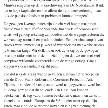
Minister reageren op de waarschuwing van De Nederlandse Bank
dat te hoge kapitaaleisen niet alleen de hypotheekverlening maar
ook de pensioenfondsen in problemen kunnen brengen?
De gewogen leverage ratios zijn terecht veel hoger, maar mijn
fractie vraagt zich af of de volgende financiële of economische
crisis wel genoeg rekening zal houden met de wegingsfactoren die
we vandaag normaal en prudent vinden. Een gerichte aanpak van
risico's vergt immers dat je weet of veronderstelt met welke risico's
je te maken krijgt. Wij stellen dan ook de vraag of de gewogen
leverage ratios niet het risico in zich dragen dat we ons met veel
complexe wiskunde voorbereiden op de vorige oorlog. Graag
krijgen wij een aandacht op dit punt.
Tot slot is er de vraag wat de gevolgen zijn van het versoepelen
van de Dodd-Frank Reform and Consumer Protection Act.
Tijdens de rondetafel van gisteren werd aangegeven en werd heel
duidelijk gezegd dat dit het einde van Basel zou kunnen
betekenen – ik zeg «zou kunnen betekenen», maar men zei echt
«betekent» – omdat Europa en de VS nu niet meer op één lijn
zitten. Wat vindt de Minister daarvan en is hij van mening dat