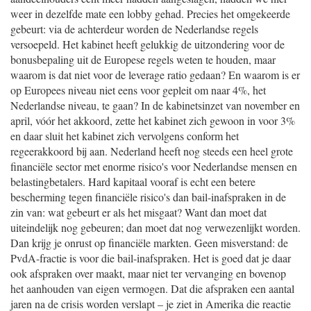
weer in dezelfde mate een lobby gehad. Precies het omgekeerde
gebeurt: via de achterdeur worden de Nederlandse regels
versoepeld. Het kabinet heeft gelukkig de uitzondering voor de
bonusbepaling uit de Europese regels weten te houden, maar
waarom is dat niet voor de leverage ratio gedaan? En waarom is er
op Europees niveau niet eens voor gepleit om naar 4%, het
Nederlandse niveau, te gaan? In de kabinetsinzet van november en
april, vóór het akkoord, zette het kabinet zich gewoon in voor 3%
en daar sluit het kabinet zich vervolgens conform het
regeerakkoord bij aan. Nederland heeft nog steeds een heel grote
financiële sector met enorme risico's voor Nederlandse mensen en
belastingbetalers. Hard kapitaal vooraf is echt een betere
bescherming tegen financiële risico's dan bail-inafspraken in de
zin van: wat gebeurt er als het misgaat? Want dan moet dat
uiteindelijk nog gebeuren; dan moet dat nog verwezenlijkt worden.
Dan krijg je onrust op financiële markten. Geen misverstand: de
PvdA-fractie is voor die bail-inafspraken. Het is goed dat je daar
ook afspraken over maakt, maar niet ter vervanging en bovenop
het aanhouden van eigen vermogen. Dat die afspraken een aantal
jaren na de crisis worden verslapt – je ziet in Amerika die reactie