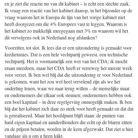
en je ziet die reactie nu van dit kabinet – is echt een slechte zaak.
Ik vraag een reactie van het kabinet daarop, in het bijzonder op de
vraag waarom het in Europa de lijn van het vorige kabinet niet
heeft doorgezet om die 4% Europees vast te leggen. Waarom is
het kabinet zo makkelijk meegegaan met 3% en waarom wil het
dit vervolgens ook in Nederland nog afslanken?
Voorzitter, tot slot. Ik lees dat er een uitzondering is gemaakt voor
kredietunies. Dat is een hele vechtpartij geweest, een technische
vechtpartij. Het is voornamelijk een wet van het CDA; ik mocht
eraan meedoen, maar het CDA heeft er verreweg het meeste werk
voor verzet. Ik ben wel blij dat die uitzondering er voor Nederland
is gekomen, want het zou wel heel vervelend zijn als we het
onderling lenen, waar we naar terug willen – de menselijke maat
en ondernemers die elkaar ook steunen; ondernemers hebben ook
een boel kapitaal – in deze regelgeving onmogelijk maken. Ik ben
blij dat het kabinet zich daar zo sterk voor heeft gemaakt en dat dat
is gerealiseerd. Maar het hoofdpunt blijft staan: de punten van
hard eigen kapitaal en aandeelhouders die echt op de blaren zitten
en de prijzen betalen, worden in de kern afgezwakt. Dat ziet u hier
vandaag als u om u heen kijkt.