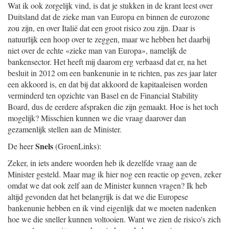
Wat ik ook zorgelijk vind, is dat je stukken in de krant leest over
Duitsland dat de zieke man van Europa en binnen de eurozone
zou zijn, en over Italië dat een groot risico zou zijn. Daar is
natuurlijk een hoop over te zeggen, maar we hebben het daarbij
niet over de echte «zieke man van Europa», namelijk de
bankensector. Het heeft mij daarom erg verbaasd dat er, na het
besluit in 2012 om een bankenunie in te richten, pas zes jaar later
een akkoord is, en dat bij dat akkoord de kapitaaleisen worden
verminderd ten opzichte van Basel en de Financial Stability
Board, dus de eerdere afspraken die zijn gemaakt. Hoe is het toch
mogelijk? Misschien kunnen we die vraag daarover dan
gezamenlijk stellen aan de Minister.
Snels
De heer
(GroenLinks):
Zeker, in iets andere woorden heb ik dezelfde vraag aan de
Minister gesteld. Maar mag ik hier nog een reactie op geven, zeker
omdat we dat ook zelf aan de Minister kunnen vragen? Ik heb
altijd gevonden dat het belangrijk is dat we die Europese
bankenunie hebben en ik vind eigenlijk dat we moeten nadenken
hoe we die sneller kunnen voltooien. Want we zien de risico's zich