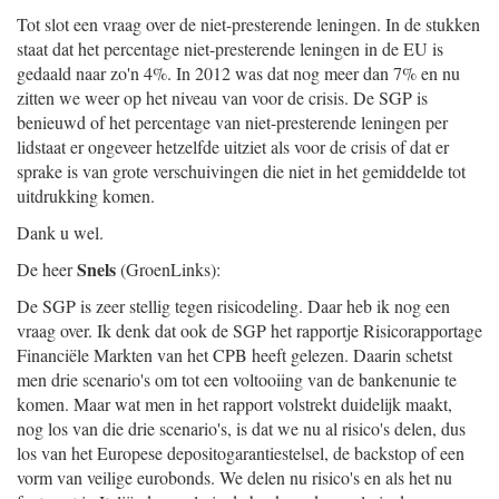
Tot slot een vraag over de niet-presterende leningen. In de stukken
staat dat het percentage niet-presterende leningen in de EU is
gedaald naar zo'n 4%. In 2012 was dat nog meer dan 7% en nu
zitten we weer op het niveau van voor de crisis. De SGP is
benieuwd of het percentage van niet-presterende leningen per
lidstaat er ongeveer hetzelfde uitziet als voor de crisis of dat er
sprake is van grote verschuivingen die niet in het gemiddelde tot
uitdrukking komen.
Dank u wel.
Snels
De heer
(GroenLinks):
De SGP is zeer stellig tegen risicodeling. Daar heb ik nog een
vraag over. Ik denk dat ook de SGP het rapportje Risicorapportage
Financiële Markten van het CPB heeft gelezen. Daarin schetst
men drie scenario's om tot een voltooiing van de bankenunie te
komen. Maar wat men in het rapport volstrekt duidelijk maakt,
nog los van die drie scenario's, is dat we nu al risico's delen, dus
los van het Europese depositogarantiestelsel, de backstop of een
vorm van veilige eurobonds. We delen nu risico's en als het nu