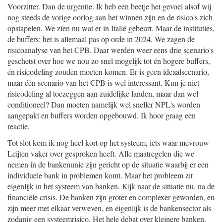
Voorzitter. Dan de urgentie. Ik heb een beetje het gevoel alsof wij
nog steeds de vorige oorlog aan het winnen zijn en de risico's zich
opstapelen. We zien nu wat er in Italië gebeurt. Maar de instituties,
de buffers; het is allemaal pas op orde in 2024. We zagen de
risicoanalyse van het CPB. Daar werden weer eens drie scenario's
geschetst over hoe we nou zo snel mogelijk tot én hogere buffers,
én risicodeling zouden moeten komen. Er is geen ideaalscenario,
maar één scenario van het CPB is wel interessant. Kun je niet
risicodeling al toezeggen aan zuidelijke landen, maar dan wel
conditioneel? Dan moeten namelijk wel sneller NPL's worden
aangepakt en buffers worden opgebouwd. Ik hoor graag een
reactie.
Tot slot kom ik nog heel kort op het systeem, iets waar mevrouw
Leijten vaker over gesproken heeft. Alle maatregelen die we
nemen in de bankenunie zijn gericht op de situatie waarbij er een
individuele bank in problemen komt. Maar het probleem zit
eigenlijk in het systeem van banken. Kijk naar de situatie nu, na de
financiële crisis. De banken zijn groter en complexer geworden, en
zijn meer met elkaar verweven, en eigenlijk is de bankensector als
zodanig een systeemrisico. Het hele debat over kleinere banken,