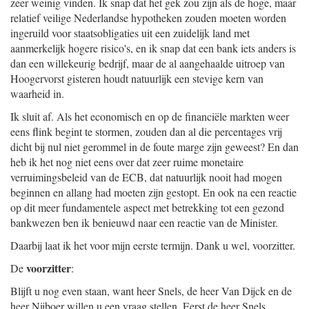
zeer weinig vinden. Ik snap dat het gek zou zijn als de hoge, maar
relatief veilige Nederlandse hypotheken zouden moeten worden
ingeruild voor staatsobligaties uit een zuidelijk land met
aanmerkelijk hogere risico's, en ik snap dat een bank iets anders is
dan een willekeurig bedrijf, maar de al aangehaalde uitroep van
Hoogervorst gisteren houdt natuurlijk een stevige kern van
waarheid in.
Ik sluit af. Als het economisch en op de financiële markten weer
eens flink begint te stormen, zouden dan al die percentages vrij
dicht bij nul niet gerommel in de foute marge zijn geweest? En dan
heb ik het nog niet eens over dat zeer ruime monetaire
verruimingsbeleid van de ECB, dat natuurlijk nooit had mogen
beginnen en allang had moeten zijn gestopt. En ook na een reactie
op dit meer fundamentele aspect met betrekking tot een gezond
bankwezen ben ik benieuwd naar een reactie van de Minister.
Daarbij laat ik het voor mijn eerste termijn. Dank u wel, voorzitter.
voorzitter
De
:
Blijft u nog even staan, want heer Snels, de heer Van Dijck en de
heer Nijboer willen u een vraag stellen. Eerst de heer Snels.