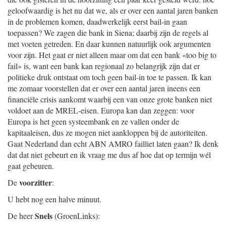
geloofwaardig is het nu dat we, als er over een aantal jaren banken
in de problemen komen, daadwerkelijk eerst bail-in gaan
toepassen? We zagen die bank in Siena; daarbij zijn de regels al
met voeten getreden. En daar kunnen natuurlijk ook argumenten
voor zijn. Het gaat er niet alleen maar om dat een bank «too big to
fail» is, want een bank kan regionaal zo belangrijk zijn dat er
politieke druk ontstaat om toch geen bail-in toe te passen. Ik kan
me zomaar voorstellen dat er over een aantal jaren ineens een
financiële crisis aankomt waarbij een van onze grote banken niet
voldoet aan de MREL-eisen. Europa kan dan zeggen: voor
Europa is het geen systeembank en ze vallen onder de
kapitaaleisen, dus ze mogen niet aankloppen bij de autoriteiten.
Gaat Nederland dan echt ABN AMRO failliet laten gaan? Ik denk
dat dat niet gebeurt en ik vraag me dus af hoe dat op termijn wél
gaat gebeuren.
voorzitter
De
:
U hebt nog een halve minuut.
Snels
De heer
(GroenLinks):