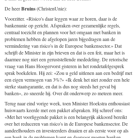
Bruins
De heer
(ChristenUnie):
Voorzitter. «Risico's daar leggen waar ze horen, daar is de
bankenunie op gericht. Afspraken over gezamenlijke regels,
centraal toezicht en plannen voor het omgaan met banken in
problemen hebben de afgelopen jaren bijgedragen aan de
vermindering van risico's in de Europese bankensector.» Dat
schrijft de Minister in zijn brieven en dat is een feit, maar het is
daarmee nog niet een geruststellende mededeling. De retorische
vraag van Hans Hoogervorst gisteren in het rondetafelgesprek
sprak boekdelen. Hij zei: «Zou u geld uitlenen aan een bedrijf met
een eigen vermogen van 3%?» «Ik denk het niet zonder een hele
sterke staatsgarantie, en dat is dus nog steeds het geval bij
banken», zo sneerde hij. Over dit onderwerp zo meteen meer.
Terug naar eind vorige week, toen Minister Hoekstra enthousiast
huiswaarts keerde met een pakket afspraken. Hij schreef ons:
«Met het voorliggende pakket is een belangrijk akkoord bereikt
over het reduceren van risico's in de Europese bankensector. De
aandeelhouders en investeerders draaien er als eerste voor op als
een bank in de problemen komt en daarvoor moeten banken