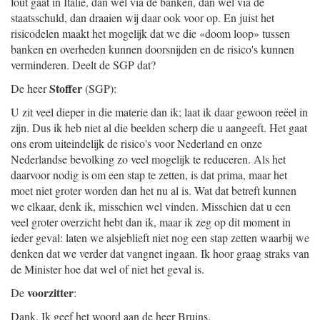
fout gaat in Italië, dan wel via de banken, dan wel via de
staatsschuld, dan draaien wij daar ook voor op. En juist het
risicodelen maakt het mogelijk dat we die «doom loop» tussen
banken en overheden kunnen doorsnijden en de risico's kunnen
verminderen. Deelt de SGP dat?
Stoffer
De heer
(SGP):
U zit veel dieper in die materie dan ik; laat ik daar gewoon reëel in
zijn. Dus ik heb niet al die beelden scherp die u aangeeft. Het gaat
ons erom uiteindelijk de risico's voor Nederland en onze
Nederlandse bevolking zo veel mogelijk te reduceren. Als het
daarvoor nodig is om een stap te zetten, is dat prima, maar het
moet niet groter worden dan het nu al is. Wat dat betreft kunnen
we elkaar, denk ik, misschien wel vinden. Misschien dat u een
veel groter overzicht hebt dan ik, maar ik zeg op dit moment in
ieder geval: laten we alsjeblieft niet nog een stap zetten waarbij we
denken dat we verder dat vangnet ingaan. Ik hoor graag straks van
de Minister hoe dat wel of niet het geval is.
voorzitter
De
:
Dank. Ik geef het woord aan de heer Bruins.