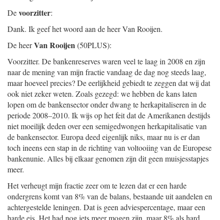
voorzitter
De
:
Dank. Ik geef het woord aan de heer Van Rooijen.
Van Rooijen
De heer
(50PLUS):
Voorzitter. De bankenreserves waren veel te laag in 2008 en zijn
naar de mening van mijn fractie vandaag de dag nog steeds laag,
maar hoeveel precies? De eerlijkheid gebiedt te zeggen dat wij dat
ook niet zeker weten. Zoals gezegd: we hebben de kans laten
lopen om de bankensector onder dwang te herkapitaliseren in de
periode 2008–2010. Ik wijs op het feit dat de Amerikanen destijds
niet moeilijk deden over een semigedwongen herkapitalisatie van
de bankensector. Europa deed eigenlijk niks, maar nu is er dan
toch ineens een stap in de richting van voltooiing van de Europese
bankenunie. Alles bij elkaar genomen zijn dit geen muisjesstapjes
meer.
Het verheugt mijn fractie zeer om te lezen dat er een harde
ondergrens komt van 8% van de balans, bestaande uit aandelen en
achtergestelde leningen. Dat is geen adviespercentage, maar een
harde eis. Het had nog iets meer mogen zijn, maar 8% als hard