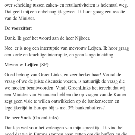
over scheiding tussen zaken- en retailactiviteiten is helemaal weg.
Dat geeft mij een onbehaaglijk gevoel. Ik hoor graag een reactie
van de Minister.
voorzitter
De
:
Dank. Ik geef het woord aan de heer Nijboer.
Nee, er is nog een interruptie van mevrouw Leijten. Ik hoor graag
een korte en krachtige interruptie, en geen lange inleiding.
Leijten
Mevrouw
(SP):
Goed betoog van GroenLinks, en zeer herkenbaar! Vooral de
vraag of we de juiste discussie voeren, is natuurlijk de vraag die
we moeten beantwoorden. Vindt GroenLinks het terecht dat wij
een Minister van Financiën hebben die op vragen van de Kamer
zegt geen visie te willen ontwikkelen op de bankensector, en
tegelijkertijd in Europa blij is met 3% bankenbuffers?
Snels
De heer
(GroenLinks):
Dank je wel voor het verlengen van mijn spreektijd. Ik vind het
goed dat we in Europa stappen gaan zetten om die buffers en die