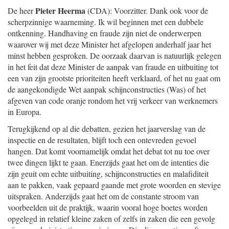
Pieter Heerma
De heer
(CDA): Voorzitter. Dank ook voor de
scherpzinnige waarneming. Ik wil beginnen met een dubbele
ontkenning. Handhaving en fraude zijn niet de onderwerpen
waarover wij met deze Minister het afgelopen anderhalf jaar het
minst hebben gesproken. De oorzaak daarvan is natuurlijk gelegen
in het feit dat deze Minister de aanpak van fraude en uitbuiting tot
een van zijn grootste prioriteiten heeft verklaard, of het nu gaat om
de aangekondigde Wet aanpak schijnconstructies (Was) of het
afgeven van code oranje rondom het vrij verkeer van werknemers
in Europa.
Terugkijkend op al die debatten, gezien het jaarverslag van de
inspectie en de resultaten, blijft toch een ontevreden gevoel
hangen. Dat komt voornamelijk omdat het debat tot nu toe over
twee dingen lijkt te gaan. Enerzijds gaat het om de intenties die
zijn geuit om echte uitbuiting, schijnconstructies en malafiditeit
aan te pakken, vaak gepaard gaande met grote woorden en stevige
uitspraken. Anderzijds gaat het om de constante stroom van
voorbeelden uit de praktijk, waarin vooral hoge boetes worden
opgelegd in relatief kleine zaken of zelfs in zaken die een gevolg