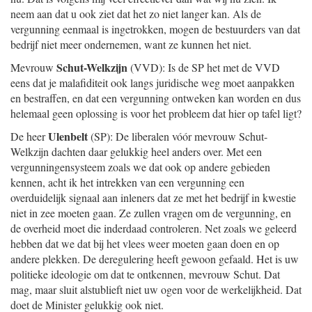
neem aan dat u ook ziet dat het zo niet langer kan. Als de
vergunning eenmaal is ingetrokken, mogen de bestuurders van dat
bedrijf niet meer ondernemen, want ze kunnen het niet.
Schut-Welkzijn
Mevrouw
(VVD): Is de SP het met de VVD
eens dat je malafiditeit ook langs juridische weg moet aanpakken
en bestraffen, en dat een vergunning ontweken kan worden en dus
helemaal geen oplossing is voor het probleem dat hier op tafel ligt?
Ulenbelt
De heer
(SP): De liberalen vóór mevrouw Schut-
Welkzijn dachten daar gelukkig heel anders over. Met een
vergunningensysteem zoals we dat ook op andere gebieden
kennen, acht ik het intrekken van een vergunning een
overduidelijk signaal aan inleners dat ze met het bedrijf in kwestie
niet in zee moeten gaan. Ze zullen vragen om de vergunning, en
de overheid moet die inderdaad controleren. Net zoals we geleerd
hebben dat we dat bij het vlees weer moeten gaan doen en op
andere plekken. De deregulering heeft gewoon gefaald. Het is uw
politieke ideologie om dat te ontkennen, mevrouw Schut. Dat
mag, maar sluit alstublieft niet uw ogen voor de werkelijkheid. Dat
doet de Minister gelukkig ook niet.