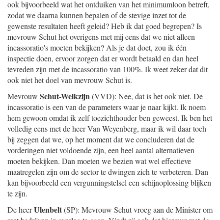
ook bijvoorbeeld wat het ontduiken van het minimumloon betreft,
zodat we daarna kunnen bepalen of de stevige inzet tot de
gewenste resultaten heeft geleid? Heb ik dat goed begrepen? Is
mevrouw Schut het overigens met mij eens dat we niet alleen
incassoratio's moeten bekijken? Als je dat doet, zou ik één
inspectie doen, ervoor zorgen dat er wordt betaald en dan heel
tevreden zijn met de incassoratio van 100%. Ik weet zeker dat dit
ook niet het doel van mevrouw Schut is.
Schut-Welkzijn
Mevrouw
(VVD): Nee, dat is het ook niet. De
incassoratio is een van de parameters waar je naar kijkt. Ik noem
hem gewoon omdat ik zelf toezichthouder ben geweest. Ik ben het
volledig eens met de heer Van Weyenberg, maar ik wil daar toch
bij zeggen dat we, op het moment dat we concluderen dat de
vorderingen niet voldoende zijn, een heel aantal alternatieven
moeten bekijken. Dan moeten we bezien wat wel effectieve
maatregelen zijn om de sector te dwingen zich te verbeteren. Dan
kan bijvoorbeeld een vergunningstelsel een schijnoplossing blijken
te zijn.
Ulenbelt
De heer
(SP): Mevrouw Schut vroeg aan de Minister om