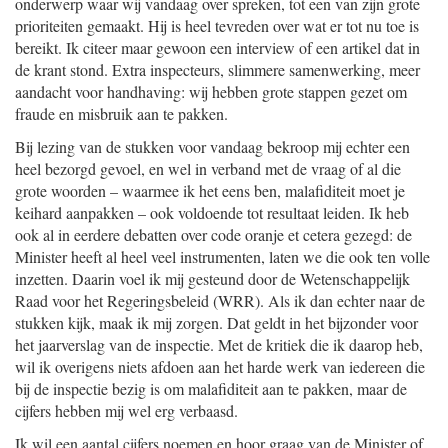
onderwerp waar wij vandaag over spreken, tot een van zijn grote
prioriteiten gemaakt. Hij is heel tevreden over wat er tot nu toe is
bereikt. Ik citeer maar gewoon een interview of een artikel dat in
de krant stond. Extra inspecteurs, slimmere samenwerking, meer
aandacht voor handhaving: wij hebben grote stappen gezet om
fraude en misbruik aan te pakken.
Bij lezing van de stukken voor vandaag bekroop mij echter een
heel bezorgd gevoel, en wel in verband met de vraag of al die
grote woorden – waarmee ik het eens ben, malafiditeit moet je
keihard aanpakken – ook voldoende tot resultaat leiden. Ik heb
ook al in eerdere debatten over code oranje et cetera gezegd: de
Minister heeft al heel veel instrumenten, laten we die ook ten volle
inzetten. Daarin voel ik mij gesteund door de Wetenschappelijk
Raad voor het Regeringsbeleid (WRR). Als ik dan echter naar de
stukken kijk, maak ik mij zorgen. Dat geldt in het bijzonder voor
het jaarverslag van de inspectie. Met de kritiek die ik daarop heb,
wil ik overigens niets afdoen aan het harde werk van iedereen die
bij de inspectie bezig is om malafiditeit aan te pakken, maar de
cijfers hebben mij wel erg verbaasd.
Ik wil een aantal cijfers noemen en hoor graag van de Minister of