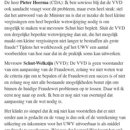
Pieter Heerma
De heer
(CDA): Ik ben sowieso blij dat de VVD
ook aandacht vraagt voor dit probleem, maar even heel strak: stel
dat het antwoord van de Minister nu is dat er inzake de heel kleine
vergissingen een heel beperkte wetswijziging nodig is om
mogelijk te maken wat mevrouw Schut hier bepleit. Sluit de VVD
een dergelijke beperkte wetswijziging dan uit, die het mogelijk
maakt om kleine vergissingen niet langer te bestraffen als grote
fraude? Tijdens het werkbezoek gaf het UWV een aantal
voorbeelden van hoe raar dat in de praktijk soms kan uitwerken.
Schut-Welkzijn
Mevrouw
(VVD): De VVD is geen voorstander
van een aanpassing van de Fraudewet, zolang we niet weten wat
de criteria zijn om te bepalen of de Fraudewet een succes is of niet
en zolang nog niet alle bestaande mogelijkheden benut zijn om
binnen de huidige Fraudewet problemen op te lossen. Daar wil ik
eerst nog naar op zoek. Ik ben er nog niet van overtuigd dat
aanpassing van de wet nodig is.
Het klinkt zo simpel dat ik mij niet kan voorstellen dat er niet
eerder aan is gedacht en de vraag is dus ook of de verrekening van
uitkering en inkomsten voor het UWV uitvoerbaar is als middel
om fraude te voorkomen. Wat zou dat kosten? Wat levert het op?