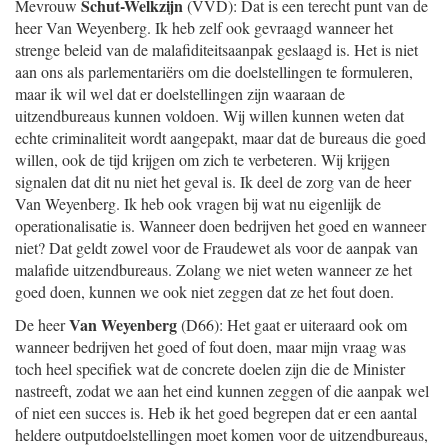
Schut-Welkzijn
Mevrouw
(VVD): Dat is een terecht punt van de
heer Van Weyenberg. Ik heb zelf ook gevraagd wanneer het
strenge beleid van de malafiditeitsaanpak geslaagd is. Het is niet
aan ons als parlementariërs om die doelstellingen te formuleren,
maar ik wil wel dat er doelstellingen zijn waaraan de
uitzendbureaus kunnen voldoen. Wij willen kunnen weten dat
echte criminaliteit wordt aangepakt, maar dat de bureaus die goed
willen, ook de tijd krijgen om zich te verbeteren. Wij krijgen
signalen dat dit nu niet het geval is. Ik deel de zorg van de heer
Van Weyenberg. Ik heb ook vragen bij wat nu eigenlijk de
operationalisatie is. Wanneer doen bedrijven het goed en wanneer
niet? Dat geldt zowel voor de Fraudewet als voor de aanpak van
malafide uitzendbureaus. Zolang we niet weten wanneer ze het
goed doen, kunnen we ook niet zeggen dat ze het fout doen.
Van Weyenberg
De heer
(D66): Het gaat er uiteraard ook om
wanneer bedrijven het goed of fout doen, maar mijn vraag was
toch heel specifiek wat de concrete doelen zijn die de Minister
nastreeft, zodat we aan het eind kunnen zeggen of die aanpak wel
of niet een succes is. Heb ik het goed begrepen dat er een aantal
heldere outputdoelstellingen moet komen voor de uitzendbureaus,