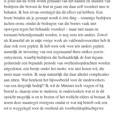
is goed dat nu werk wordt gemaakt van het namen en shamen van
bedrijven die bewust de fout in gaan om daar zelf voordeel mee te
behalen. Ik ben ervan overtuigd dat dit effect zal hebben. Een
boete betalen als je gesnapt wordt is één ding – sommige bedrijven
lachen erom, omdat de bedragen van die boetes vaak niet
opwegen tegen het behaalde voordeel – maar met naam en
toenaam bekendgemaakt worden, is nog eens iets anders. Zowel
als Kamerlid als in mijn vorige werk als vakbondsvoorzitter heb ik
daar ook voor gepleit. Ik heb toen ook voor iets anders gepleit,
namelijk de invoering van een zogenaamd three-strikes-you're-
outsysteem, waarbij bedrijven die herhaaldelijk de fout ingaan,
gedurende een bepaalde periode van overheidsopdrachten worden
uitgesloten, een beetje onder het motto: wie niet horen wil, die
moet maar voelen. Ik snap natuurlijk dat daar allerlei complicaties
aan zitten. Wat betekent het bijvoorbeeld voor de medewerkers
van een dergelijk bedrijf? Ik wil de Minister toch vragen of hij
bereid is, daarop eens te studeren, te onderzoeken wat er in dit
opzicht mogelijk is en te bezien of het wellicht elders al bestaat. Ik
noem deze maatregel overigens omdat er wat mij betreft ook een
rol is weggelegd voor de overheid als voorbeeldopdrachtgever.