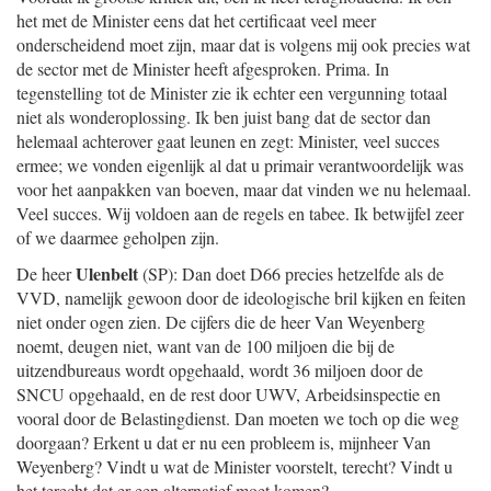
het met de Minister eens dat het certificaat veel meer
onderscheidend moet zijn, maar dat is volgens mij ook precies wat
de sector met de Minister heeft afgesproken. Prima. In
tegenstelling tot de Minister zie ik echter een vergunning totaal
niet als wonderoplossing. Ik ben juist bang dat de sector dan
helemaal achterover gaat leunen en zegt: Minister, veel succes
ermee; we vonden eigenlijk al dat u primair verantwoordelijk was
voor het aanpakken van boeven, maar dat vinden we nu helemaal.
Veel succes. Wij voldoen aan de regels en tabee. Ik betwijfel zeer
of we daarmee geholpen zijn.
Ulenbelt
De heer
(SP): Dan doet D66 precies hetzelfde als de
VVD, namelijk gewoon door de ideologische bril kijken en feiten
niet onder ogen zien. De cijfers die de heer Van Weyenberg
noemt, deugen niet, want van de 100 miljoen die bij de
uitzendbureaus wordt opgehaald, wordt 36 miljoen door de
SNCU opgehaald, en de rest door UWV, Arbeidsinspectie en
vooral door de Belastingdienst. Dan moeten we toch op die weg
doorgaan? Erkent u dat er nu een probleem is, mijnheer Van
Weyenberg? Vindt u wat de Minister voorstelt, terecht? Vindt u
het terecht dat er een alternatief moet komen?