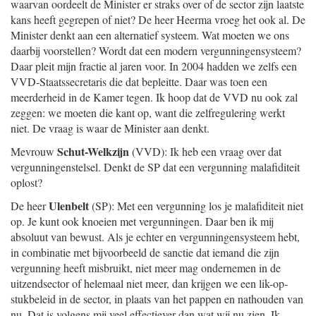
waarvan oordeelt de Minister er straks over of de sector zijn laatste
kans heeft gegrepen of niet? De heer Heerma vroeg het ook al. De
Minister denkt aan een alternatief systeem. Wat moeten we ons
daarbij voorstellen? Wordt dat een modern vergunningensysteem?
Daar pleit mijn fractie al jaren voor. In 2004 hadden we zelfs een
VVD-Staatssecretaris die dat bepleitte. Daar was toen een
meerderheid in de Kamer tegen. Ik hoop dat de VVD nu ook zal
zeggen: we moeten die kant op, want die zelfregulering werkt
niet. De vraag is waar de Minister aan denkt.
Schut-Welkzijn
Mevrouw
(VVD): Ik heb een vraag over dat
vergunningenstelsel. Denkt de SP dat een vergunning malafiditeit
oplost?
Ulenbelt
De heer
(SP): Met een vergunning los je malafiditeit niet
op. Je kunt ook knoeien met vergunningen. Daar ben ik mij
absoluut van bewust. Als je echter en vergunningensysteem hebt,
in combinatie met bijvoorbeeld de sanctie dat iemand die zijn
vergunning heeft misbruikt, niet meer mag ondernemen in de
uitzendsector of helemaal niet meer, dan krijgen we een lik-op-
stukbeleid in de sector, in plaats van het pappen en nathouden van
nu. Dat is volgens mij veel effectiever dan wat wij nu zien. Ik