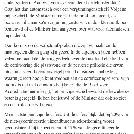
ander systeem. Aan wat voor systeem denkt de Minister dan?
Gaat het dan automatisch over een vergunningenstelsel? Volgens
mij beschrijft de Minister namelijk in de brief, en terecht, de
bezwaren die aan zo'n vergunningenstelsel zouden kleven. Ik ben
benieuwd of de Minister kan aangeven over wat voor alternatieven
hij nadenkt.
Dan kom ik op de verbeterafspraken die zijn gemaakt en de
maatregelen die in gang zijn gezet. In de afgelopen jaren hebben
velen hier aan tafel de zorg gedeeld over de onafhankelijkheid van
de certificering die plaatsvond en de perverse prikkels die ervan
uitgaan als certificeerders tegelijkertijd cursussen aanbieden,
waarin je leert hoe je kunt voldoen aan de certificeringseisen. Mijn
indruk is dat met de nadrukkelijke rol die de Raad voor
Accreditatie hierin krijgt, het principe «wie bewaakt de bewakers»
beter is geregeld. Ik ben benieuwd of de Minister dat ook zo ziet
en of hij daarop wil ingaan.
Mijn laatste punt zijn de cijfers. Uit de cijfers blijkt dat bij 20% van
de niet-gecertificeerde uitzendbureaus tekortkoming wordt
geconstateerd bij inspecties en bij 17% van de gecertificeerde
uitzendbureaus ook. Dit is een cijfer dat je in eerste instantie doet