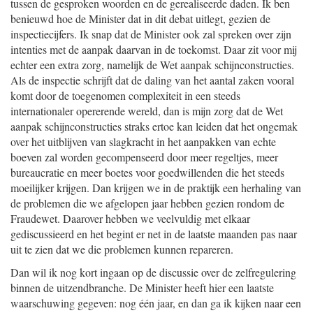
tussen de gesproken woorden en de gerealiseerde daden. Ik ben
benieuwd hoe de Minister dat in dit debat uitlegt, gezien de
inspectiecijfers. Ik snap dat de Minister ook zal spreken over zijn
intenties met de aanpak daarvan in de toekomst. Daar zit voor mij
echter een extra zorg, namelijk de Wet aanpak schijnconstructies.
Als de inspectie schrijft dat de daling van het aantal zaken vooral
komt door de toegenomen complexiteit in een steeds
internationaler opererende wereld, dan is mijn zorg dat de Wet
aanpak schijnconstructies straks ertoe kan leiden dat het ongemak
over het uitblijven van slagkracht in het aanpakken van echte
boeven zal worden gecompenseerd door meer regeltjes, meer
bureaucratie en meer boetes voor goedwillenden die het steeds
moeilijker krijgen. Dan krijgen we in de praktijk een herhaling van
de problemen die we afgelopen jaar hebben gezien rondom de
Fraudewet. Daarover hebben we veelvuldig met elkaar
gediscussieerd en het begint er net in de laatste maanden pas naar
uit te zien dat we die problemen kunnen repareren.
Dan wil ik nog kort ingaan op de discussie over de zelfregulering
binnen de uitzendbranche. De Minister heeft hier een laatste
waarschuwing gegeven: nog één jaar, en dan ga ik kijken naar een