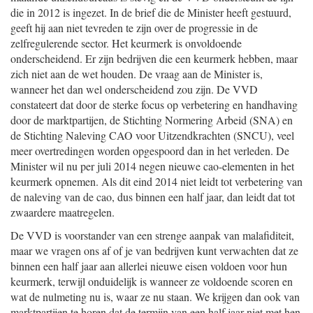
die in 2012 is ingezet. In de brief die de Minister heeft gestuurd,
geeft hij aan niet tevreden te zijn over de progressie in de
zelfregulerende sector. Het keurmerk is onvoldoende
onderscheidend. Er zijn bedrijven die een keurmerk hebben, maar
zich niet aan de wet houden. De vraag aan de Minister is,
wanneer het dan wel onderscheidend zou zijn. De VVD
constateert dat door de sterke focus op verbetering en handhaving
door de marktpartijen, de Stichting Normering Arbeid (SNA) en
de Stichting Naleving CAO voor Uitzendkrachten (SNCU), veel
meer overtredingen worden opgespoord dan in het verleden. De
Minister wil nu per juli 2014 negen nieuwe cao-elementen in het
keurmerk opnemen. Als dit eind 2014 niet leidt tot verbetering van
de naleving van de cao, dus binnen een half jaar, dan leidt dat tot
zwaardere maatregelen.
De VVD is voorstander van een strenge aanpak van malafiditeit,
maar we vragen ons af of je van bedrijven kunt verwachten dat ze
binnen een half jaar aan allerlei nieuwe eisen voldoen voor hun
keurmerk, terwijl onduidelijk is wanneer ze voldoende scoren en
wat de nulmeting nu is, waar ze nu staan. We krijgen dan ook van
marktpartijen te horen dat de termijn van een half jaar niet met hen