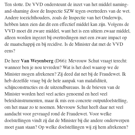
Ten slotte. De VVD ondersteunt de inzet van het middel naming-
and-shaming door de Inspectie SZW tegen overtreders van de wet.
Andere toezichthouders, zoals de Inspectie van het Onderwijs,
hebben laten zien dat dit een effectief middel kan zijn. Volgens de
VVD moet dit zware middel, want het is een ultiem zwaar middel,
alleen worden ingezet bij overtredingen met een zware impact op
de maatschappij en bij recidive. Is de Minister dat met de VVD
eens?
Van Weyenberg
De heer
(D66): Mevrouw Schut vraagt terecht:
wanneer ben je nou tevreden? Wat is het doel waarop we de
Minister mogen afrekenen? Zij deed dat net bij de Fraudewet. Ik
heb dezelfde vraag bij de hele aanpak van malafiditeit,
schijnconstructies en de uitzendbureaus. In de brieven van de
Minister worden heel veel acties genoemd en heel veel
beleidsinstrumenten, maar ik mis een concrete outputdoelstelling,
om het maar zo te noemen. Mevrouw Schut heeft daar net veel
aandacht voor gevraagd rond de Fraudewet. Voor welke
doelstellingen vindt zij dat de Minister bij die andere onderwerpen
moet gaan staan? Op welke doelstellingen wij zij hem afrekenen?