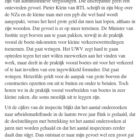
zijn van administratieve vergissingen. Die discrepantie geeft een
ontevreden gevoel. Pieter Klein van RTL schrijft in zijn blog over
de NZa en de kleine man met een pgb die wel hard wordt
aangepakt, versus het heel grote geld dat men laat lopen, althans in
zijn woorden. Dat gevoel is er op meer terreinen. De Minister van
Justitie zegt boeven aan te gaan pakken, terwijl in de praktijk
vooral de boete-inkomsten voor kleine verkeersovertredingen
toenemen. Dat gaat wringen. Het UWV zegt hard te gaan
optreden tegen het niet willen meewerken aan het vinden van
werk, maar deelt in de praktijk vooral boetes uit voor het verkeerd
of te laat invullen van een ingewikkeld formulier. Dat gaat
wringen. Hetzelfde geldt voor de aanpak van grote boeven die
constructies opzetten om uit te buiten en onder te betalen. Toch
horen we in de praktijk vooral voorbeelden van boetes in zeer
kleine zaken, die soms moeilijk uit te leggen zijn.
Uit de cijfers van de inspectie blijkt dat het aantal onderzoeken
naar arbeidsmarktfraude in de laatste twee jaar flink is gedaald, dat
de doelstellingen met betrekking tot het aantal onderzoeken al
jaren niet worden gehaald en dat het aantal inspecteurs eerder
daalt dan stijgt. Dan ontstaat er naar mijn gevoel wel een groot gat