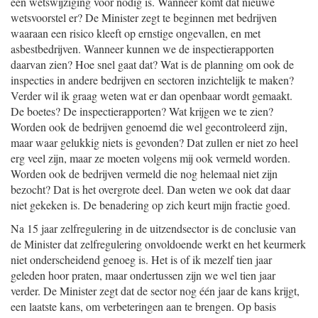
een wetswijziging voor nodig is. Wanneer komt dat nieuwe
wetsvoorstel er? De Minister zegt te beginnen met bedrijven
waaraan een risico kleeft op ernstige ongevallen, en met
asbestbedrijven. Wanneer kunnen we de inspectierapporten
daarvan zien? Hoe snel gaat dat? Wat is de planning om ook de
inspecties in andere bedrijven en sectoren inzichtelijk te maken?
Verder wil ik graag weten wat er dan openbaar wordt gemaakt.
De boetes? De inspectierapporten? Wat krijgen we te zien?
Worden ook de bedrijven genoemd die wel gecontroleerd zijn,
maar waar gelukkig niets is gevonden? Dat zullen er niet zo heel
erg veel zijn, maar ze moeten volgens mij ook vermeld worden.
Worden ook de bedrijven vermeld die nog helemaal niet zijn
bezocht? Dat is het overgrote deel. Dan weten we ook dat daar
niet gekeken is. De benadering op zich keurt mijn fractie goed.
Na 15 jaar zelfregulering in de uitzendsector is de conclusie van
de Minister dat zelfregulering onvoldoende werkt en het keurmerk
niet onderscheidend genoeg is. Het is of ik mezelf tien jaar
geleden hoor praten, maar ondertussen zijn we wel tien jaar
verder. De Minister zegt dat de sector nog één jaar de kans krijgt,
een laatste kans, om verbeteringen aan te brengen. Op basis