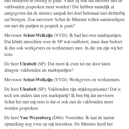
met bedrijven in overleg te gaan. Vindt zij ook dat hierover met de
vakbonden gesproken moet worden? Die hebben namelijk al
aangegeven dat de nieuwe aanpak het doel helemaal niet dichterbij
zal brengen. Zou mevrouw Schut de Minister willen aanmoedigen
om met die partijen in gesprek te gaan?
Schut-Welkzijn
Mevrouw
(VVD): Ik had het over marktpartijen.
Dat klinkt misschien voor de SP wat omfloerst, maar daar bedoel
ik dus ook werkgevers en werknemers mee. In die zin zijn wij het
eens.
Ulenbelt
De heer
(SP): Dat moet ik even tot me door laten
dringen: vakbonden als marktpartijen?
Schut-Welkzijn
Mevrouw
(VVD): Werkgevers en werknemers.
Ulenbelt
De heer
(SP): Vakbonden zijn strijdorganisaties! Dat is
toch iets anders dan een marktpartij? Ik ben blij dat mevrouw
Schut het met mij eens is dat er ook met de vakbonden moet
worden gesproken.
Van Weyenberg
De heer
(D66): Voorzitter. Ik laat de laatste
opmerking nog even op mij inwerken. De Minister heeft het