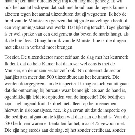
maar kijken naar bureaus zegt mij toch nog niet genoeg. Ik wil
ook het aantal bedrijven dat zich niet houdt aan de regels kunnen
afzetten tegen het aantal uitzenduren dat zij wegzetten. Ik heb de
brief van de Minister zo gelezen dat hij grote aarzelingen heeft of
een vergunningstelsel wel werkt. Dat lijkt mij terecht. Tegelijkertijd
is er wel sprake van een dreigement dat boven de markt hangt, als
ik de brief lees. Graag hoor ik van de Minister hoe ik die dingen
met elkaar in verband moet brengen.
Tot slot. De uitzendsector moet zelf aan de slag met het keurmerk.
Ik denk dat de hele Kamer het daarover wel eens is met de
Minister, en de uitzendsector zelf ook. Nu ontneemt de sector
jaarlijks aan meer dan 500 uitzendbureaus het keurmerk. Die
worden doorgegeven aan de inspectie. Ik mag er toch vanuit gaan
dat die ontneming bij bureaus waar kennelijk iets aan de hand is,
ogenblikkelijk leidt tot optreden van de inspectie? Die bedrijven
zijn laaghangend fruit. Ik doel niet alleen op het meenemen
hiervan in risicoanalyses, nee, ik ga ervan uit dat de inspectie op
die bedrijven afgaat om te kijken wat daar aan de hand is. Van die
530 bedrijven waren er tientallen failliet, maar 475 gewoon niet.
Die zijn nog steeds aan de slag, zij het zonder certificaat, zonder