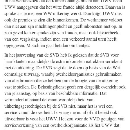
In het werkbezoek dat de Kamer onlangs bracht aan UWV heeft
UWV aangegeven dat het witte fraude altijd detecteert. Daarvan is
sprake als je met een WW-uitkering werkt. Dan krijgt UWV dus
ook de premies te zien die binnenkomen. De werknemer voldoet
dan niet aan zijn inlichtingenplicht en geeft inkomsten niet op. In
zo'n geval kan er sprake zijn van fraude, maar ook bijvoorbeeld
van een vergissing, indien men een verkeerd aantal uren heeft
opgegeven. Misschien gaat het dan om tientjes.
In het jaarverslag van de SVB heb ik gelezen dat de SVB voor
haar klanten maandelijks de extra inkomsten natrekt en verrekent
met de uitkering. De SVB zegt dat te doen op basis van de Wet
eenmalige uitvraag, waarbij overheidsorganisaties gebruikmaken
van alle bronnen die ze hebben om de hoogte van de uitkering
vast te stellen. De Belastingdienst geeft een dergelijk overzicht ook
van je aanslag, op basis van beschikbare informatie. Dat
vermindert uiteraard de verantwoordelijkheid van
uitkeringsgerechtigden bij de SVB niet, maar het is wel een
service vanuit de overheid. Ik vraag me nu af of dit beleid ook
uitvoerbaar is voor het UWV. Het zou voor de VVD getuigen van
serviceverlening van een overheidsorganisatie als het UWV dat