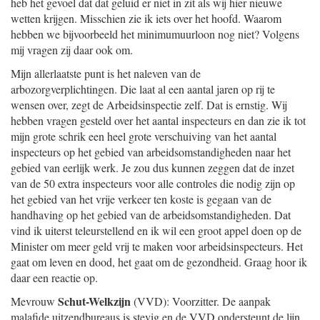
heb het gevoel dat dat geluid er niet in zit als wij hier nieuwe
wetten krijgen. Misschien zie ik iets over het hoofd. Waarom
hebben we bijvoorbeeld het minimumuurloon nog niet? Volgens
mij vragen zij daar ook om.
Mijn allerlaatste punt is het naleven van de
arbozorgverplichtingen. Die laat al een aantal jaren op rij te
wensen over, zegt de Arbeidsinspectie zelf. Dat is ernstig. Wij
hebben vragen gesteld over het aantal inspecteurs en dan zie ik tot
mijn grote schrik een heel grote verschuiving van het aantal
inspecteurs op het gebied van arbeidsomstandigheden naar het
gebied van eerlijk werk. Je zou dus kunnen zeggen dat de inzet
van de 50 extra inspecteurs voor alle controles die nodig zijn op
het gebied van het vrije verkeer ten koste is gegaan van de
handhaving op het gebied van de arbeidsomstandigheden. Dat
vind ik uiterst teleurstellend en ik wil een groot appel doen op de
Minister om meer geld vrij te maken voor arbeidsinspecteurs. Het
gaat om leven en dood, het gaat om de gezondheid. Graag hoor ik
daar een reactie op.
Schut-Welkzijn
Mevrouw
(VVD): Voorzitter. De aanpak
malafide uitzendbureaus is stevig en de VVD ondersteunt de lijn