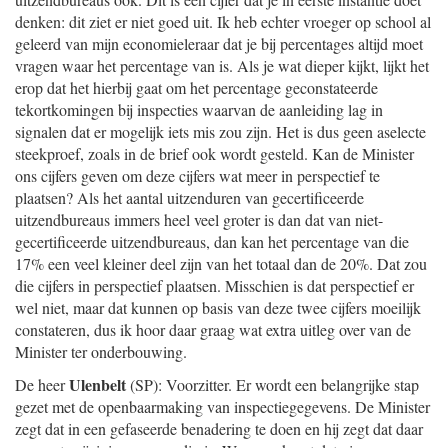
denken: dit ziet er niet goed uit. Ik heb echter vroeger op school al
geleerd van mijn economieleraar dat je bij percentages altijd moet
vragen waar het percentage van is. Als je wat dieper kijkt, lijkt het
erop dat het hierbij gaat om het percentage geconstateerde
tekortkomingen bij inspecties waarvan de aanleiding lag in
signalen dat er mogelijk iets mis zou zijn. Het is dus geen aselecte
steekproef, zoals in de brief ook wordt gesteld. Kan de Minister
ons cijfers geven om deze cijfers wat meer in perspectief te
plaatsen? Als het aantal uitzenduren van gecertificeerde
uitzendbureaus immers heel veel groter is dan dat van niet-
gecertificeerde uitzendbureaus, dan kan het percentage van die
17% een veel kleiner deel zijn van het totaal dan de 20%. Dat zou
die cijfers in perspectief plaatsen. Misschien is dat perspectief er
wel niet, maar dat kunnen op basis van deze twee cijfers moeilijk
constateren, dus ik hoor daar graag wat extra uitleg over van de
Minister ter onderbouwing.
Ulenbelt
De heer
(SP): Voorzitter. Er wordt een belangrijke stap
gezet met de openbaarmaking van inspectiegegevens. De Minister
zegt dat in een gefaseerde benadering te doen en hij zegt dat daar