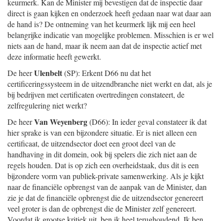
keurmerk. Kan de Minister mij bevestigen dat de inspectie daar
direct is gaan kijken en onderzoek heeft gedaan naar wat daar aan
de hand is? De ontneming van het keurmerk lijk mij een heel
belangrijke indicatie van mogelijke problemen. Misschien is er wel
niets aan de hand, maar ik neem aan dat de inspectie actief met
deze informatie heeft gewerkt.
Ulenbelt
De heer
(SP): Erkent D66 nu dat het
certificeringssysteem in de uitzendbranche niet werkt en dat, als je
bij bedrijven met certificaten overtredingen constateert, de
zelfregulering niet werkt?
Van Weyenberg
De heer
(D66): In ieder geval constateer ik dat
hier sprake is van een bijzondere situatie. Er is niet alleen een
certificaat, de uitzendsector doet een groot deel van de
handhaving in dit domein, ook bij spelers die zich niet aan de
regels houden. Dat is op zich een overheidstaak, dus dit is een
bijzondere vorm van publiek-private samenwerking. Als je kijkt
naar de financiële opbrengst van de aanpak van de Minister, dan
zie je dat de financiële opbrengst die de uitzendsector genereert
veel groter is dan de opbrengst die de Minister zelf genereert.
Voordat ik grootse kritiek uit, ben ik heel terughoudend. Ik ben