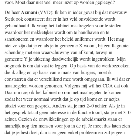
voor. Moet daar niet veel meer inzet op worden gepleegd?
Azmani
De heer
(VVD): Ik ben in ieder geval blij dat mevrouw
Sterk ook constateert dat er in het veld onvoldoende wordt
gehandhaafd. Ik vraag het kabinet maatregelen voor te stellen
waardoor het makkelijker wordt om te handhaven en te
sanctioneren en waardoor het beleid uniformer wordt. Het mag
niet zo zijn dat je er, als je in gemeente X woont, bij een flagrante
schending met een waarschuwing van af komt, terwijl in
gemeente Y je uitkering daadwerkelijk wordt ingetrokken. Mijn
oogmerk is om dat vast te leggen. Op basis van de werkbezoeken
die ik afleg en op basis van e-mails van burgers, moet ik
constateren dat er verschillend mee wordt omgegaan. Ik wil dat er
maatregelen worden genomen. Volgens mij wil het CDA dat ook.
Daarom roep ik het kabinet op om met maatregelen te komen,
zodat het weer normaal wordt dat je op tijd komt en er netjes
uitziet voor een gesprek. Anders sta je met 2–0 achter. Als je in
het gesprek totaal geen interesse in de functie toont, sta je met 3–0
achter. Gezien de ontwikkelingen op de arbeidsmarkt staan er
namelijk nog tien mensen voor jou in de rij. Je moet dus laten zien
dat je je best doet; dan is er geen enkel probleem en zul je geen