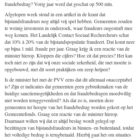
fraudebedrag? Vorig jaar werd dat geschat op 500 mln.
Afgelopen week stond in een artikel in de krant dat
bijstandsfraudeurs nog altijd vrij spel hebben. Gemeenten zouden
te weinig investeren in onderzoek, waar fraudeurs ongestraft mee
weg komen. Het Landelijk Contact Sociaal Rechercheurs schat
dat 10% à 20% van de bijstandspopulatie fraudeert. Dat komt neer
op bijna 1 mld. fraude per jaar. Graag krijg ik een reactie van de
minister hierop. Kloppen die cijfers? Hoe zit dat precies? Het kan
toch niet zo zijn dat wij onze sociale zekerheid, die met moeite is
opgebouwd, met dit soort praktijken om zeep helpen?
Is de minister het met de PVV eens dat dit allemaal onacceptabel
is? Zijn er indicaties dat gemeenten geen gebruikmaken van de
huidige sanctiemogelijkheden en dat fraudebedragen moedwillig
niet worden teruggevorderd? Als dat zo is, moeten deze
gemeenten ter hoogte van het fraudebedrag worden gekort op het
Gemeentefonds. Graag een reactie van de minister hierop.
Daarnaast willen wij dat er altijd beslag wordt gelegd op
bezittingen van bijstandsfraudeurs in binnen- en buitenland, totdat
het volledige bedrag is terugbetaald. Hierbij gaat het om situaties