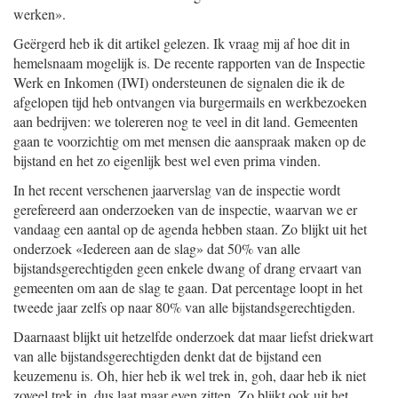
werken».
Geërgerd heb ik dit artikel gelezen. Ik vraag mij af hoe dit in
hemelsnaam mogelijk is. De recente rapporten van de Inspectie
Werk en Inkomen (IWI) ondersteunen de signalen die ik de
afgelopen tijd heb ontvangen via burgermails en werkbezoeken
aan bedrijven: we tolereren nog te veel in dit land. Gemeenten
gaan te voorzichtig om met mensen die aanspraak maken op de
bijstand en het zo eigenlijk best wel even prima vinden.
In het recent verschenen jaarverslag van de inspectie wordt
gerefereerd aan onderzoeken van de inspectie, waarvan we er
vandaag een aantal op de agenda hebben staan. Zo blijkt uit het
onderzoek «Iedereen aan de slag» dat 50% van alle
bijstandsgerechtigden geen enkele dwang of drang ervaart van
gemeenten om aan de slag te gaan. Dat percentage loopt in het
tweede jaar zelfs op naar 80% van alle bijstandsgerechtigden.
Daarnaast blijkt uit hetzelfde onderzoek dat maar liefst driekwart
van alle bijstandsgerechtigden denkt dat de bijstand een
keuzemenu is. Oh, hier heb ik wel trek in, goh, daar heb ik niet
zoveel trek in, dus laat maar even zitten. Zo blijkt ook uit het