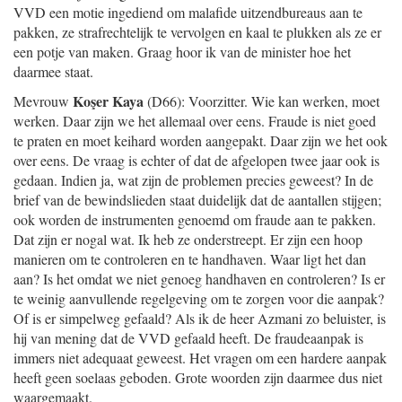
VVD een motie ingediend om malafide uitzendbureaus aan te
pakken, ze strafrechtelijk te vervolgen en kaal te plukken als ze er
een potje van maken. Graag hoor ik van de minister hoe het
daarmee staat.
Koşer Kaya
Mevrouw
(D66): Voorzitter. Wie kan werken, moet
werken. Daar zijn we het allemaal over eens. Fraude is niet goed
te praten en moet keihard worden aangepakt. Daar zijn we het ook
over eens. De vraag is echter of dat de afgelopen twee jaar ook is
gedaan. Indien ja, wat zijn de problemen precies geweest? In de
brief van de bewindslieden staat duidelijk dat de aantallen stijgen;
ook worden de instrumenten genoemd om fraude aan te pakken.
Dat zijn er nogal wat. Ik heb ze onderstreept. Er zijn een hoop
manieren om te controleren en te handhaven. Waar ligt het dan
aan? Is het omdat we niet genoeg handhaven en controleren? Is er
te weinig aanvullende regelgeving om te zorgen voor die aanpak?
Of is er simpelweg gefaald? Als ik de heer Azmani zo beluister, is
hij van mening dat de VVD gefaald heeft. De fraudeaanpak is
immers niet adequaat geweest. Het vragen om een hardere aanpak
heeft geen soelaas geboden. Grote woorden zijn daarmee dus niet
waargemaakt.