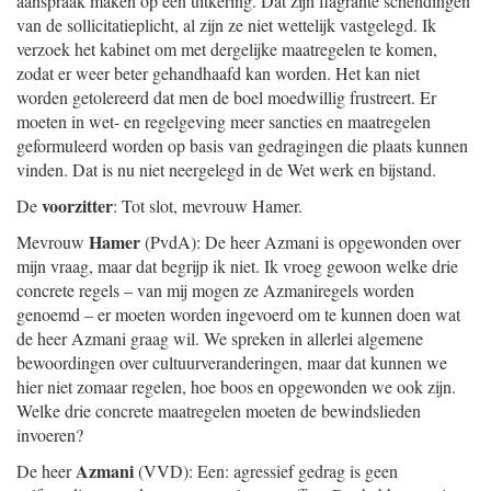
aanspraak maken op een uitkering. Dat zijn flagrante schendingen
van de sollicitatieplicht, al zijn ze niet wettelijk vastgelegd. Ik
verzoek het kabinet om met dergelijke maatregelen te komen,
zodat er weer beter gehandhaafd kan worden. Het kan niet
worden getolereerd dat men de boel moedwillig frustreert. Er
moeten in wet- en regelgeving meer sancties en maatregelen
geformuleerd worden op basis van gedragingen die plaats kunnen
vinden. Dat is nu niet neergelegd in de Wet werk en bijstand.
voorzitter
De
: Tot slot, mevrouw Hamer.
Hamer
Mevrouw
(PvdA): De heer Azmani is opgewonden over
mijn vraag, maar dat begrijp ik niet. Ik vroeg gewoon welke drie
concrete regels – van mij mogen ze Azmaniregels worden
genoemd – er moeten worden ingevoerd om te kunnen doen wat
de heer Azmani graag wil. We spreken in allerlei algemene
bewoordingen over cultuurveranderingen, maar dat kunnen we
hier niet zomaar regelen, hoe boos en opgewonden we ook zijn.
Welke drie concrete maatregelen moeten de bewindslieden
invoeren?
Azmani
De heer
(VVD): Een: agressief gedrag is geen