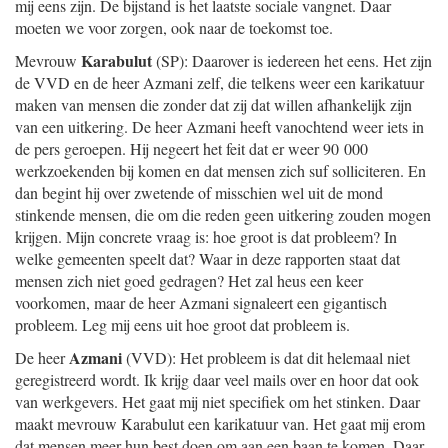
mij eens zijn. De bijstand is het laatste sociale vangnet. Daar
moeten we voor zorgen, ook naar de toekomst toe.
Karabulut
Mevrouw
(SP): Daarover is iedereen het eens. Het zijn
de VVD en de heer Azmani zelf, die telkens weer een karikatuur
maken van mensen die zonder dat zij dat willen afhankelijk zijn
van een uitkering. De heer Azmani heeft vanochtend weer iets in
de pers geroepen. Hij negeert het feit dat er weer 90 000
werkzoekenden bij komen en dat mensen zich suf solliciteren. En
dan begint hij over zwetende of misschien wel uit de mond
stinkende mensen, die om die reden geen uitkering zouden mogen
krijgen. Mijn concrete vraag is: hoe groot is dat probleem? In
welke gemeenten speelt dat? Waar in deze rapporten staat dat
mensen zich niet goed gedragen? Het zal heus een keer
voorkomen, maar de heer Azmani signaleert een gigantisch
probleem. Leg mij eens uit hoe groot dat probleem is.
Azmani
De heer
(VVD): Het probleem is dat dit helemaal niet
geregistreerd wordt. Ik krijg daar veel mails over en hoor dat ook
van werkgevers. Het gaat mij niet specifiek om het stinken. Daar
maakt mevrouw Karabulut een karikatuur van. Het gaat mij erom
dat mensen meer hun best doen om aan een baan te komen. Daar