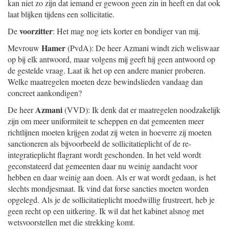
kan niet zo zijn dat iemand er gewoon geen zin in heeft en dat ook
laat blijken tijdens een sollicitatie.
voorzitter
De
: Het mag nog iets korter en bondiger van mij.
Hamer
Mevrouw
(PvdA): De heer Azmani windt zich weliswaar
op bij elk antwoord, maar volgens mij geeft hij geen antwoord op
de gestelde vraag. Laat ik het op een andere manier proberen.
Welke maatregelen moeten deze bewindslieden vandaag dan
concreet aankondigen?
Azmani
De heer
(VVD): Ik denk dat er maatregelen noodzakelijk
zijn om meer uniformiteit te scheppen en dat gemeenten meer
richtlijnen moeten krijgen zodat zij weten in hoeverre zij moeten
sanctioneren als bijvoorbeeld de sollicitatieplicht of de re-
integratieplicht flagrant wordt geschonden. In het veld wordt
geconstateerd dat gemeenten daar nu weinig aandacht voor
hebben en daar weinig aan doen. Als er wat wordt gedaan, is het
slechts mondjesmaat. Ik vind dat forse sancties moeten worden
opgelegd. Als je de sollicitatieplicht moedwillig frustreert, heb je
geen recht op een uitkering. Ik wil dat het kabinet alsnog met
wetsvoorstellen met die strekking komt.