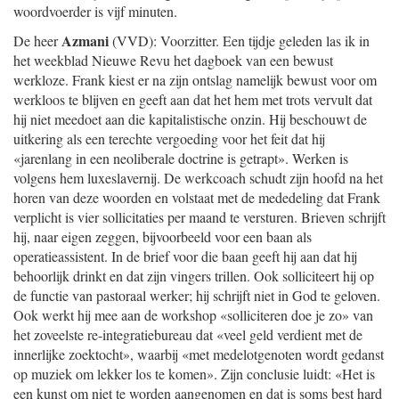
woordvoerder is vijf minuten.
Azmani
De heer
(VVD): Voorzitter. Een tijdje geleden las ik in
het weekblad Nieuwe Revu het dagboek van een bewust
werkloze. Frank kiest er na zijn ontslag namelijk bewust voor om
werkloos te blijven en geeft aan dat het hem met trots vervult dat
hij niet meedoet aan die kapitalistische onzin. Hij beschouwt de
uitkering als een terechte vergoeding voor het feit dat hij
«jarenlang in een neoliberale doctrine is getrapt». Werken is
volgens hem luxeslavernij. De werkcoach schudt zijn hoofd na het
horen van deze woorden en volstaat met de mededeling dat Frank
verplicht is vier sollicitaties per maand te versturen. Brieven schrijft
hij, naar eigen zeggen, bijvoorbeeld voor een baan als
operatieassistent. In de brief voor die baan geeft hij aan dat hij
behoorlijk drinkt en dat zijn vingers trillen. Ook solliciteert hij op
de functie van pastoraal werker; hij schrijft niet in God te geloven.
Ook werkt hij mee aan de workshop «solliciteren doe je zo» van
het zoveelste re-integratiebureau dat «veel geld verdient met de
innerlijke zoektocht», waarbij «met medelotgenoten wordt gedanst
op muziek om lekker los te komen». Zijn conclusie luidt: «Het is
een kunst om niet te worden aangenomen en dat is soms best hard