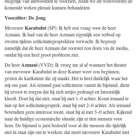
mogelijk van antwoorden te voorzien, zodat we dit wetsvoorstel de
komende weken plenair kunnen behandelen.
Voorzitter: De Jong
Karabulut
Mevrouw
(SP): Ik heb een vraag voor de heer
Azmani. Ik had van de heer Azmani eigenlijk een verbod op
zweten tijdens sollicitatiegesprekken verwacht. Ik begreep
namelijk dat de heer Azmani dat voorstel zou doen via de media,
omdat hij een heel groot probleem ziet.
Azmani
De heer
(VVD): Ik vroeg me al af wanneer het theater
van mevrouw Karabulut in deze Kamer weer zou beginnen,
gezien de karikatuur die zij maakt. Het is heel duidelijk waar het
mij om gaat. Als iemand gaat solliciteren vanuit de bijstand, dient
hij ervoor te zorgen dat hij zich netjes gedraagt en fatsoenlijk
kleedt. Doet hij dat niet, staat hij met 1–0 achter. Komt iemand te
laat op het sollicitatiegesprek, staat hij met 2–0 achter. Als iemand
bovendien geen interesse toont, staat hij al met 3–0 achter. Kijkend
naar de huidige economische situatie zijn er tien mensen voor
hem. De bijstand is juist bedoeld voor al die mensen die tijdelijk
niet in staat zijn om te werken; dat moet mevrouw Karabulut met