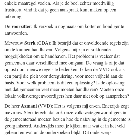
enkele maatregel voelen. Als je de boel echter moedwillig
frustreert, vind ik dat je geen aanspraak kunt maken op een
uitkering.
voorzitter
De
: Ik verzoek u nogmaals om korter en bondiger te
antwoorden.
Sterk
Mevrouw
(CDA): Ik bestrijd dat er onvoldoende regels zijn
om te kunnen handhaven. Volgens mij zijn er voldoende
mogelijkheden om te handhaven. Het probleem is veeleer dat
gemeenten daar verschillend mee omgaan. De vraag is of je dat
oplost door nieuwe regels te bedenken. Ik ken de VVD ook als
een partij die pleit voor deregulering, voor meer vrijheid aan de
basis. Voor welk probleem is dit een oplossing? Is de oplossing
niet dat gemeenten veel meer moeten handhaven? Moeten onze
lokale volksvertegenwoordigers hen daar niet ook op aanspreken?
Azmani
De heer
(VVD): Het is volgens mij en-en. Enerzijds zegt
mevrouw Sterk terecht dat ook onze volksvertegenwoordigers in
de gemeenteraad moeten bezien hoe de naleving in de gemeente is
georganiseerd. Anderzijds moet je kijken naar wat er in het veld
gebeurt en wat uit de onderzoeken blijkt. Dit onderwerp