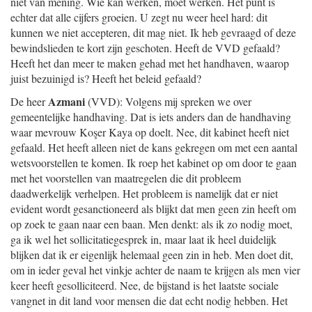
niet van mening. Wie kan werken, moet werken. Het punt is
echter dat alle cijfers groeien. U zegt nu weer heel hard: dit
kunnen we niet accepteren, dit mag niet. Ik heb gevraagd of deze
bewindslieden te kort zijn geschoten. Heeft de VVD gefaald?
Heeft het dan meer te maken gehad met het handhaven, waarop
juist bezuinigd is? Heeft het beleid gefaald?
Azmani
De heer
(VVD): Volgens mij spreken we over
gemeentelijke handhaving. Dat is iets anders dan de handhaving
waar mevrouw Koşer Kaya op doelt. Nee, dit kabinet heeft niet
gefaald. Het heeft alleen niet de kans gekregen om met een aantal
wetsvoorstellen te komen. Ik roep het kabinet op om door te gaan
met het voorstellen van maatregelen die dit probleem
daadwerkelijk verhelpen. Het probleem is namelijk dat er niet
evident wordt gesanctioneerd als blijkt dat men geen zin heeft om
op zoek te gaan naar een baan. Men denkt: als ik zo nodig moet,
ga ik wel het sollicitatiegesprek in, maar laat ik heel duidelijk
blijken dat ik er eigenlijk helemaal geen zin in heb. Men doet dit,
om in ieder geval het vinkje achter de naam te krijgen als men vier
keer heeft gesolliciteerd. Nee, de bijstand is het laatste sociale
vangnet in dit land voor mensen die dat echt nodig hebben. Het