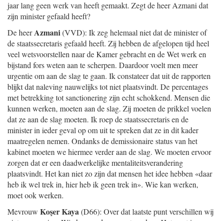
jaar lang geen werk van heeft gemaakt. Zegt de heer Azmani dat
zijn minister gefaald heeft?
Azmani
De heer
(VVD): Ik zeg helemaal niet dat de minister of
de staatssecretaris gefaald heeft. Zij hebben de afgelopen tijd heel
veel wetsvoorstellen naar de Kamer gebracht en de Wet werk en
bijstand fors weten aan te scherpen. Daardoor voelt men meer
urgentie om aan de slag te gaan. Ik constateer dat uit de rapporten
blijkt dat naleving nauwelijks tot niet plaatsvindt. De percentages
met betrekking tot sanctionering zijn echt schokkend. Mensen die
kunnen werken, moeten aan de slag. Zij moeten de prikkel voelen
dat ze aan de slag moeten. Ik roep de staatssecretaris en de
minister in ieder geval op om uit te spreken dat ze in dit kader
maatregelen nemen. Ondanks de demissionaire status van het
kabinet moeten we hiermee verder aan de slag. We moeten ervoor
zorgen dat er een daadwerkelijke mentaliteitsverandering
plaatsvindt. Het kan niet zo zijn dat mensen het idee hebben «daar
heb ik wel trek in, hier heb ik geen trek in». Wie kan werken,
moet ook werken.
Koşer Kaya
Mevrouw
(D66): Over dat laatste punt verschillen wij