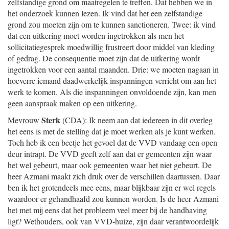
zelfstandige grond om maatregelen te treffen. Dat hebben we in
het onderzoek kunnen lezen. Ik vind dat het een zelfstandige
grond zou moeten zijn om te kunnen sanctioneren. Twee: ik vind
dat een uitkering moet worden ingetrokken als men het
sollicitatiegesprek moedwillig frustreert door middel van kleding
of gedrag. De consequentie moet zijn dat de uitkering wordt
ingetrokken voor een aantal maanden. Drie: we moeten nagaan in
hoeverre iemand daadwerkelijk inspanningen verricht om aan het
werk te komen. Als die inspanningen onvoldoende zijn, kan men
geen aanspraak maken op een uitkering.
Sterk
Mevrouw
(CDA): Ik neem aan dat iedereen in dit overleg
het eens is met de stelling dat je moet werken als je kunt werken.
Toch heb ik een beetje het gevoel dat de VVD vandaag een open
deur intrapt. De VVD geeft zelf aan dat er gemeenten zijn waar
het wel gebeurt, maar ook gemeenten waar het niet gebeurt. De
heer Azmani maakt zich druk over de verschillen daartussen. Daar
ben ik het grotendeels mee eens, maar blijkbaar zijn er wel regels
waardoor er gehandhaafd zou kunnen worden. Is de heer Azmani
het met mij eens dat het probleem veel meer bij de handhaving
ligt? Wethouders, ook van VVD-huize, zijn daar verantwoordelijk