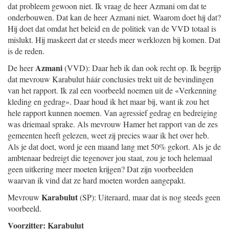
dat probleem gewoon niet. Ik vraag de heer Azmani om dat te
onderbouwen. Dat kan de heer Azmani niet. Waarom doet hij dat?
Hij doet dat omdat het beleid en de politiek van de VVD totaal is
mislukt. Hij maskeert dat er steeds meer werklozen bij komen. Dat
is de reden.
Azmani
De heer
(VVD): Daar heb ik dan ook recht op. Ik begrijp
dat mevrouw Karabulut háár conclusies trekt uit de bevindingen
van het rapport. Ik zal een voorbeeld noemen uit de «Verkenning
kleding en gedrag». Daar houd ik het maar bij, want ik zou het
hele rapport kunnen noemen. Van agressief gedrag en bedreiging
was driemaal sprake. Als mevrouw Hamer het rapport van de zes
gemeenten heeft gelezen, weet zij precies waar ik het over heb.
Als je dat doet, word je een maand lang met 50% gekort. Als je de
ambtenaar bedreigt die tegenover jou staat, zou je toch helemaal
geen uitkering meer moeten krijgen? Dat zijn voorbeelden
waarvan ik vind dat ze hard moeten worden aangepakt.
Karabulut
Mevrouw
(SP): Uiteraard, maar dat is nog steeds geen
voorbeeld.
Voorzitter: Karabulut