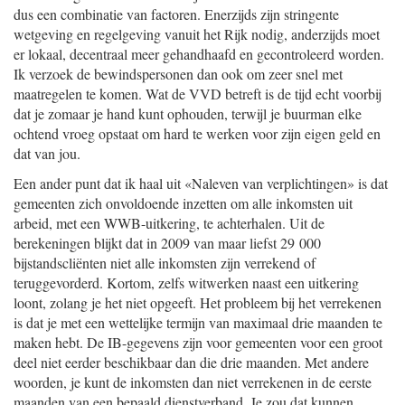
dus een combinatie van factoren. Enerzijds zijn stringente
wetgeving en regelgeving vanuit het Rijk nodig, anderzijds moet
er lokaal, decentraal meer gehandhaafd en gecontroleerd worden.
Ik verzoek de bewindspersonen dan ook om zeer snel met
maatregelen te komen. Wat de VVD betreft is de tijd echt voorbij
dat je zomaar je hand kunt ophouden, terwijl je buurman elke
ochtend vroeg opstaat om hard te werken voor zijn eigen geld en
dat van jou.
Een ander punt dat ik haal uit «Naleven van verplichtingen» is dat
gemeenten zich onvoldoende inzetten om alle inkomsten uit
arbeid, met een WWB-uitkering, te achterhalen. Uit de
berekeningen blijkt dat in 2009 van maar liefst 29 000
bijstandscliënten niet alle inkomsten zijn verrekend of
teruggevorderd. Kortom, zelfs witwerken naast een uitkering
loont, zolang je het niet opgeeft. Het probleem bij het verrekenen
is dat je met een wettelijke termijn van maximaal drie maanden te
maken hebt. De IB-gegevens zijn voor gemeenten voor een groot
deel niet eerder beschikbaar dan die drie maanden. Met andere
woorden, je kunt de inkomsten dan niet verrekenen in de eerste
maanden van een bepaald dienstverband. Je zou dat kunnen