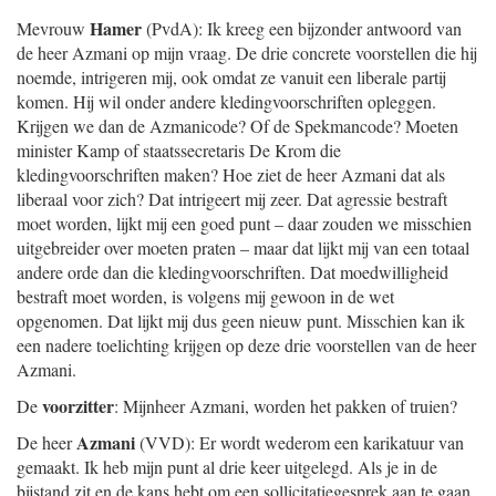
Hamer
Mevrouw
(PvdA): Ik kreeg een bijzonder antwoord van
de heer Azmani op mijn vraag. De drie concrete voorstellen die hij
noemde, intrigeren mij, ook omdat ze vanuit een liberale partij
komen. Hij wil onder andere kledingvoorschriften opleggen.
Krijgen we dan de Azmanicode? Of de Spekmancode? Moeten
minister Kamp of staatssecretaris De Krom die
kledingvoorschriften maken? Hoe ziet de heer Azmani dat als
liberaal voor zich? Dat intrigeert mij zeer. Dat agressie bestraft
moet worden, lijkt mij een goed punt – daar zouden we misschien
uitgebreider over moeten praten – maar dat lijkt mij van een totaal
andere orde dan die kledingvoorschriften. Dat moedwilligheid
bestraft moet worden, is volgens mij gewoon in de wet
opgenomen. Dat lijkt mij dus geen nieuw punt. Misschien kan ik
een nadere toelichting krijgen op deze drie voorstellen van de heer
Azmani.
voorzitter
De
: Mijnheer Azmani, worden het pakken of truien?
Azmani
De heer
(VVD): Er wordt wederom een karikatuur van
gemaakt. Ik heb mijn punt al drie keer uitgelegd. Als je in de
bijstand zit en de kans hebt om een sollicitatiegesprek aan te gaan,