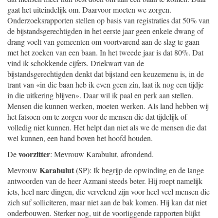
gaat het uiteindelijk om. Daarvoor moeten we zorgen.
Onderzoeksrapporten stellen op basis van registraties dat 50% van
de bijstandsgerechtigden in het eerste jaar geen enkele dwang of
drang voelt van gemeenten om voortvarend aan de slag te gaan
met het zoeken van een baan. In het tweede jaar is dat 80%. Dat
vind ik schokkende cijfers. Driekwart van de
bijstandsgerechtigden denkt dat bijstand een keuzemenu is, in de
trant van «in die baan heb ik even geen zin, laat ik nog een tijdje
in die uitkering blijven». Daar wil ik paal en perk aan stellen.
Mensen die kunnen werken, moeten werken. Als land hebben wij
het fatsoen om te zorgen voor de mensen die dat tijdelijk of
volledig niet kunnen. Het helpt dan niet als we de mensen die dat
wel kunnen, een hand boven het hoofd houden.
voorzitter
De
: Mevrouw Karabulut, afrondend.
Karabulut
Mevrouw
(SP): Ik begrijp de opwinding en de lange
antwoorden van de heer Azmani steeds beter. Hij roept namelijk
iets, heel nare dingen, die vervelend zijn voor heel veel mensen die
zich suf solliciteren, maar niet aan de bak komen. Hij kan dat niet
onderbouwen. Sterker nog, uit de voorliggende rapporten blijkt