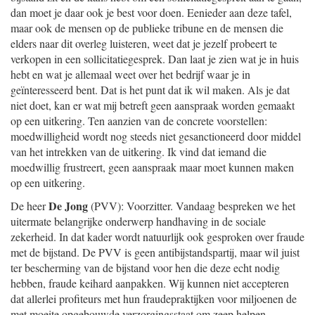
dan moet je daar ook je best voor doen. Eenieder aan deze tafel,
maar ook de mensen op de publieke tribune en de mensen die
elders naar dit overleg luisteren, weet dat je jezelf probeert te
verkopen in een sollicitatiegesprek. Dan laat je zien wat je in huis
hebt en wat je allemaal weet over het bedrijf waar je in
geïnteresseerd bent. Dat is het punt dat ik wil maken. Als je dat
niet doet, kan er wat mij betreft geen aanspraak worden gemaakt
op een uitkering. Ten aanzien van de concrete voorstellen:
moedwilligheid wordt nog steeds niet gesanctioneerd door middel
van het intrekken van de uitkering. Ik vind dat iemand die
moedwillig frustreert, geen aanspraak maar moet kunnen maken
op een uitkering.
De Jong
De heer
(PVV): Voorzitter. Vandaag bespreken we het
uitermate belangrijke onderwerp handhaving in de sociale
zekerheid. In dat kader wordt natuurlijk ook gesproken over fraude
met de bijstand. De PVV is geen antibijstandspartij, maar wil juist
ter bescherming van de bijstand voor hen die deze echt nodig
hebben, fraude keihard aanpakken. Wij kunnen niet accepteren
dat allerlei profiteurs met hun fraudepraktijken voor miljoenen de
met moeite opgebouwde verzorgingsstaat om zeep helpen.