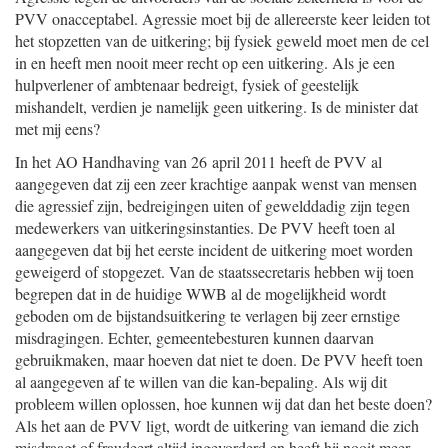
PVV onacceptabel. Agressie moet bij de allereerste keer leiden tot
het stopzetten van de uitkering; bij fysiek geweld moet men de cel
in en heeft men nooit meer recht op een uitkering. Als je een
hulpverlener of ambtenaar bedreigt, fysiek of geestelijk
mishandelt, verdien je namelijk geen uitkering. Is de minister dat
met mij eens?
In het AO Handhaving van 26 april 2011 heeft de PVV al
aangegeven dat zij een zeer krachtige aanpak wenst van mensen
die agressief zijn, bedreigingen uiten of gewelddadig zijn tegen
medewerkers van uitkeringsinstanties. De PVV heeft toen al
aangegeven dat bij het eerste incident de uitkering moet worden
geweigerd of stopgezet. Van de staatssecretaris hebben wij toen
begrepen dat in de huidige WWB al de mogelijkheid wordt
geboden om de bijstandsuitkering te verlagen bij zeer ernstige
misdragingen. Echter, gemeentebesturen kunnen daarvan
gebruikmaken, maar hoeven dat niet te doen. De PVV heeft toen
al aangegeven af te willen van die kan-bepaling. Als wij dit
probleem willen oplossen, hoe kunnen wij dat dan het beste doen?
Als het aan de PVV ligt, wordt de uitkering van iemand die zich
misdraagt of fraudeert altijd ingevorderd en heeft hij nooit meer