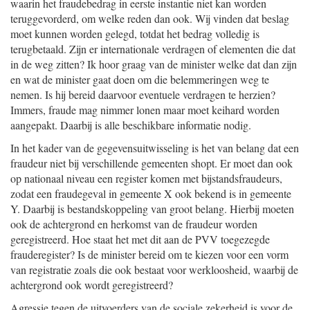
waarin het fraudebedrag in eerste instantie niet kan worden
teruggevorderd, om welke reden dan ook. Wij vinden dat beslag
moet kunnen worden gelegd, totdat het bedrag volledig is
terugbetaald. Zijn er internationale verdragen of elementen die dat
in de weg zitten? Ik hoor graag van de minister welke dat dan zijn
en wat de minister gaat doen om die belemmeringen weg te
nemen. Is hij bereid daarvoor eventuele verdragen te herzien?
Immers, fraude mag nimmer lonen maar moet keihard worden
aangepakt. Daarbij is alle beschikbare informatie nodig.
In het kader van de gegevensuitwisseling is het van belang dat een
fraudeur niet bij verschillende gemeenten shopt. Er moet dan ook
op nationaal niveau een register komen met bijstandsfraudeurs,
zodat een fraudegeval in gemeente X ook bekend is in gemeente
Y. Daarbij is bestandskoppeling van groot belang. Hierbij moeten
ook de achtergrond en herkomst van de fraudeur worden
geregistreerd. Hoe staat het met dit aan de PVV toegezegde
frauderegister? Is de minister bereid om te kiezen voor een vorm
van registratie zoals die ook bestaat voor werkloosheid, waarbij de
achtergrond ook wordt geregistreerd?
Agressie tegen de uitvoerders van de sociale zekerheid is voor de