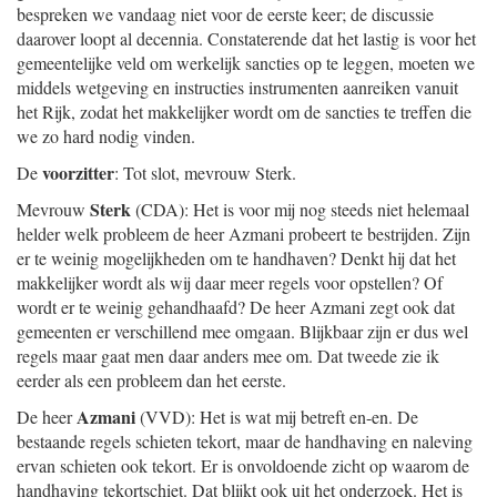
bespreken we vandaag niet voor de eerste keer; de discussie
daarover loopt al decennia. Constaterende dat het lastig is voor het
gemeentelijke veld om werkelijk sancties op te leggen, moeten we
middels wetgeving en instructies instrumenten aanreiken vanuit
het Rijk, zodat het makkelijker wordt om de sancties te treffen die
we zo hard nodig vinden.
voorzitter
De
: Tot slot, mevrouw Sterk.
Sterk
Mevrouw
(CDA): Het is voor mij nog steeds niet helemaal
helder welk probleem de heer Azmani probeert te bestrijden. Zijn
er te weinig mogelijkheden om te handhaven? Denkt hij dat het
makkelijker wordt als wij daar meer regels voor opstellen? Of
wordt er te weinig gehandhaafd? De heer Azmani zegt ook dat
gemeenten er verschillend mee omgaan. Blijkbaar zijn er dus wel
regels maar gaat men daar anders mee om. Dat tweede zie ik
eerder als een probleem dan het eerste.
Azmani
De heer
(VVD): Het is wat mij betreft en-en. De
bestaande regels schieten tekort, maar de handhaving en naleving
ervan schieten ook tekort. Er is onvoldoende zicht op waarom de
handhaving tekortschiet. Dat blijkt ook uit het onderzoek. Het is