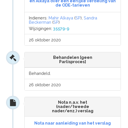
en Alkaya over een eerlijke verdeling van
de ODE-tarieven
Indieners:
Mahir Alkaya
(
SP
),
Sandra
Beckerman
(
SP
)
Wijzigingen:
35579-9
26 oktober 2020
Behandelen [geen
Parlisproces]
Behandeld.
26 oktober 2020
Nota n.a.v. het
(nader/tweede
nader/enz.) verslag
Nota naar aanleiding van het verslag