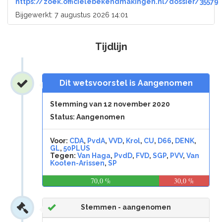
https://zoek.officielebekendmakingen.nl/dossier/35579
Bijgewerkt: 7 augustus 2026 14:01
Tijdlijn
Dit wetsvoorstel is Aangenomen
Stemming van 12 november 2020
Status: Aangenomen
Voor:
CDA
,
PvdA
,
VVD
,
Krol
,
CU
,
D66
,
DENK
,
GL
,
50PLUS
Tegen:
Van Haga
,
PvdD
,
FVD
,
SGP
,
PVV
,
Van
Kooten-Arissen
,
SP
70,0 %
30,0 %
Stemmen - aangenomen