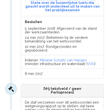
State over de tussentijdse toets die
geacht wordt onderdeel uit te maken van
het praktijkexamen
Besluiten
5 september 2018: Afgevoerd van de stand
der werkzaamheden.
24 mei 2017: Betrekken bij de verdere
behandeling van het wetsvoorstel.
10 mei 2017: Rondgezonden en
gepubliceerd.
Indiener:
Melanie Schultz van Haegen
(minister infrastructuur en waterstaat) (
VVD
)
8 mei 2017
[Vrij tekstveld / geen
Parlisproces]
De staf verzoeken over dit wetsvoorstel een
wetgevingsrapport op te stellen, dat twee
weken voor de inbrengdatum beschikbaar