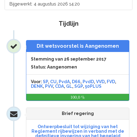
Bijgewerkt: 4 augustus 2026 14:20
Tijdlijn
Dit wetsvoorstel is Aangenomen
Stemming van 26 september 2017
Status: Aangenomen
Voor:
SP
,
CU
,
PvdA
,
D66
,
PvdD
,
VVD
,
FVD
,
DENK
,
PVV
,
CDA
,
GL
,
SGP
,
50PLUS
100,0 %
0,0
%
Brief regering
Ontwerpbesluit tot wijziging van het
Reglement rijbewijzen in verband met de
definitieve invoering van het begeleid