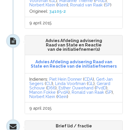
Voortman
(
GL
),
Marianne Thieme
(
PvdD
),
Norbert Klein
(
Klein
),
Ronald van Raak
(
SP
)
Origineel:
34105-2
9 april 2015
Advies Afdeling advisering
Raad van State en Reactie
van de initiatiefnemer(s)
Advies Afdeling advisering Raad van
State en Reactie van de initiatiefnemers
Indieners:
Piet Hein Donner
(
CDA
),
Gert-Jan
Segers
(
CU
),
Linda Voortman
(
GL
),
Gerard
Schouw
(
D66
),
Esther Ouwehand
(
PvdD
),
Manon Fokke
(
PvdA
),
Ronald van Raak
(
SP
),
Norbert Klein
(
Klein
)
9 april 2015
Brief lid / fractie