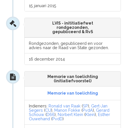
15 januari 2015
LVIS - inititiatiefwet
rondgezonden,
gepubliceerd & RvS
Rondgezonden, gepubliceerd en voor
advies naar de Raad van State gezonden.
16 december 2014
Memorie van toelichting
(initiatiefvoorstel)
Memorie van toelichting
Indieners:
Ronald van Raak
(
SP
),
Gert-Jan
Segers
(
CU
),
Manon Fokke
(
PvdA
),
Gerard
Schouw
(
D66
),
Norbert Klein
(
Klein
),
Esther
Ouwehand
(
PvdD
)