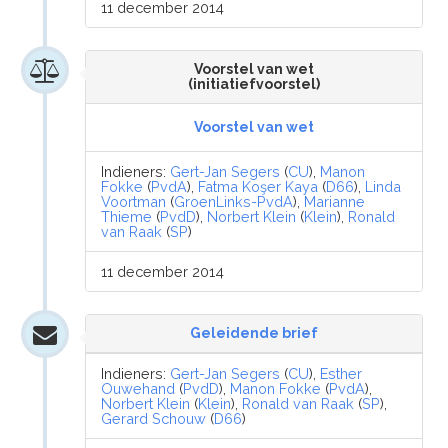
11 december 2014
Voorstel van wet
(initiatiefvoorstel)
Voorstel van wet
Indieners:
Gert-Jan Segers
(
CU
),
Manon
Fokke
(
PvdA
),
Fatma Koşer Kaya
(
D66
),
Linda
Voortman
(
GroenLinks-PvdA
),
Marianne
Thieme
(
PvdD
),
Norbert Klein
(
Klein
),
Ronald
van Raak
(
SP
)
11 december 2014
Geleidende brief
Indieners:
Gert-Jan Segers
(
CU
),
Esther
Ouwehand
(
PvdD
),
Manon Fokke
(
PvdA
),
Norbert Klein
(
Klein
),
Ronald van Raak
(
SP
),
Gerard Schouw
(
D66
)