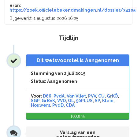
Bron:
https://zoek.officielebekendmakingen.nl/dossier/34105
Bijgewerkt: 1 augustus 2026 16:25
Tijdlijn
Dit wetsvoorstel is Aangenomen
Stemming van 2 juli 2015
Status: Aangenomen
Voor:
D66
,
PvdA
,
Van Vliet
,
PVV
,
CU
,
GrKÖ
,
SGP
,
GrBvK
,
VVD
,
GL
,
50PLUS
,
SP
,
Klein
,
Houwers
,
PvdD
,
CDA
100,0 %
0,0
%
Verslag van een