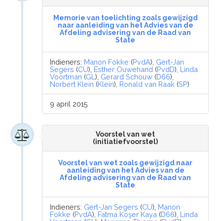
Memorie van toelichting zoals gewijzigd
naar aanleiding van het Advies van de
Afdeling advisering van de Raad van
State
Indieners:
Manon Fokke
(
PvdA
),
Gert-Jan
Segers
(
CU
),
Esther Ouwehand
(
PvdD
),
Linda
Voortman
(
GL
),
Gerard Schouw
(
D66
),
Norbert Klein
(
Klein
),
Ronald van Raak
(
SP
)
9 april 2015
Voorstel van wet
(initiatiefvoorstel)
Voorstel van wet zoals gewijzigd naar
aanleiding van het Advies van de
Afdeling advisering van de Raad van
State
Indieners:
Gert-Jan Segers
(
CU
),
Manon
Fokke
(
PvdA
),
Fatma Koşer Kaya
(
D66
),
Linda