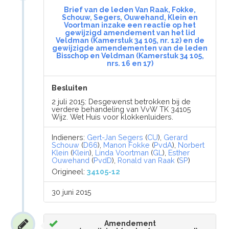
Brief van de leden Van Raak, Fokke,
Schouw, Segers, Ouwehand, Klein en
Voortman inzake een reactie op het
gewijzigd amendement van het lid
Veldman (Kamerstuk 34 105, nr. 12) en de
gewijzigde amendementen van de leden
Bisschop en Veldman (Kamerstuk 34 105,
nrs. 16 en 17)
Besluiten
2 juli 2015: Desgewenst betrokken bij de
verdere behandeling van VvW TK 34105
Wijz. Wet Huis voor klokkenluiders.
Indieners:
Gert-Jan Segers
(
CU
),
Gerard
Schouw
(
D66
),
Manon Fokke
(
PvdA
),
Norbert
Klein
(
Klein
),
Linda Voortman
(
GL
),
Esther
Ouwehand
(
PvdD
),
Ronald van Raak
(
SP
)
Origineel:
34105-12
30 juni 2015
Amendement