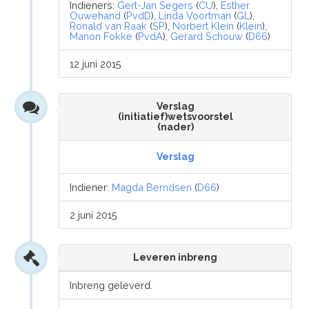
Indieners:
Gert-Jan Segers
(
CU
),
Esther
Ouwehand
(
PvdD
),
Linda Voortman
(
GL
),
Ronald van Raak
(
SP
),
Norbert Klein
(
Klein
),
Manon Fokke
(
PvdA
),
Gerard Schouw
(
D66
)
12 juni 2015
Verslag
(initiatief)wetsvoorstel
(nader)
Verslag
Indiener:
Magda Berndsen
(
D66
)
2 juni 2015
Leveren inbreng
Inbreng geleverd.