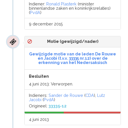
Indiener:
Ronald Plasterk
(minister
binnenlandse zaken en koninkrijksrelaties)
(
PvdA
)
9 december 2015
Motie (gewijzigd/nader)
Gewijzigde motie van de leden De Rouwe
en Jacobi (t.v.v. 33335 nr.12) over de
erkenning van het Nedersaksisch
Besluiten
4 juni 2013: Verworpen.
Indieners:
Sander de Rouwe
(
CDA
),
Lutz
Jacobi
(
PvdA
)
Origineel:
33335-12
4 juni 2013