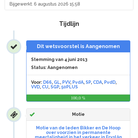
Bijgewerkt: 6 augustus 2026 15:58
Tijdlijn
Dit wetsvoorstel is Aangenomen
Stemming van 4 juni 2013
Status: Aangenomen
Voor:
D66
,
GL
,
PVV
,
PvdA
,
SP
,
CDA
,
PvdD
,
VVD
,
CU
,
SGP
,
50PLUS
100,0 %
0,0
%
Motie
Motie van de leden Bikker en De Hoop
over voorzien in permanente
meertaligheid in het verkeer in Fryslân