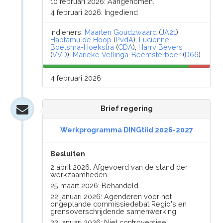
10 februari 2026: Aangenomen.
4 februari 2026: Ingediend
Indieners:
Maarten Goudzwaard
(
JA21
),
Habtamu de Hoop
(
PvdA
),
Luciënne
Boelsma-Hoekstra
(
CDA
),
Harry Bevers
(
VVD
),
Marieke Vellinga-Beemsterboer
(
D66
)
4 februari 2026
Brief regering
Werkprogramma DINGtiid 2026-2027
Besluiten
2 april 2026: Afgevoerd van de stand der
werkzaamheden.
25 maart 2026: Behandeld.
22 januari 2026: Agenderen voor het
ongeplande commissiedebat Regio's en
grensoverschrijdende samenwerking.
22 januari 2026: Niet controversieel