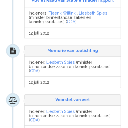
Advies Raad van State en nader rapport
Indieners:
Tjeenk Willink
,
Liesbeth Spies
(minister binnenlandse zaken en
koninkrijksrelaties) (
CDA
)
12 juli 2012
Memorie van toelichting
Indiener:
Liesbeth Spies
(minister
binnenlandse zaken en koninkrijksrelaties)
(
CDA
)
12 juli 2012
Voorstel van wet
Indiener:
Liesbeth Spies
(minister
binnenlandse zaken en koninkrijksrelaties)
(
CDA
)