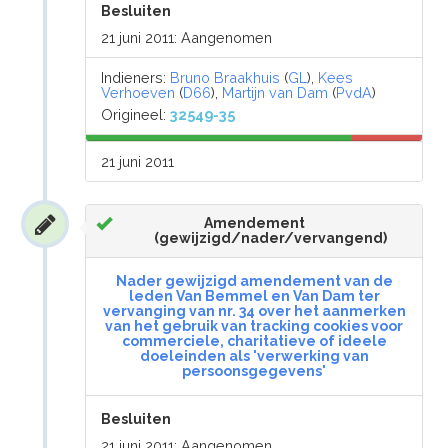
Besluiten
21 juni 2011: Aangenomen
Indieners:
Bruno Braakhuis
(
GL
),
Kees
Verhoeven
(
D66
),
Martijn van Dam
(
PvdA
)
Origineel:
32549-35
21 juni 2011
Amendement
(gewijzigd/nader/vervangend)
Nader gewijzigd amendement van de
leden Van Bemmel en Van Dam ter
vervanging van nr. 34 over het aanmerken
van het gebruik van tracking cookies voor
commerciele, charitatieve of ideele
doeleinden als 'verwerking van
persoonsgegevens'
Besluiten
21 juni 2011: Aangenomen