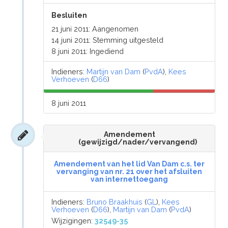
Besluiten
21 juni 2011: Aangenomen
14 juni 2011: Stemming uitgesteld
8 juni 2011: Ingediend
Indieners:
Martijn van Dam
(
PvdA
),
Kees
Verhoeven
(
D66
)
8 juni 2011
Amendement
(gewijzigd/nader/vervangend)
Amendement van het lid Van Dam c.s. ter
vervanging van nr. 21 over het afsluiten
van internettoegang
Indieners:
Bruno Braakhuis
(
GL
),
Kees
Verhoeven
(
D66
),
Martijn van Dam
(
PvdA
)
Wijzigingen:
32549-35