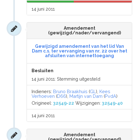
14 juni 2011
Amendement
(gewijzigd/nader/vervangend)
Gewijzigd amendement van het lid Van
Dam c.s. ter vervanging van nr. 22 over het
afsluiten van internettoegang
Besluiten
14 juni 2011: Stemming uitgesteld
Indieners:
Bruno Braakhuis
(
GL
),
Kees
Verhoeven
(
D66
),
Martijn van Dam
(
PvdA
)
Origineel:
32549-22
Wijzigingen:
32549-40
14 juni 2011
Amendement
(gewijzigd/nader/vervangend)