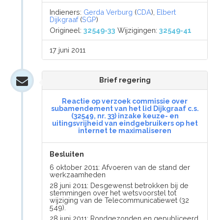
Indieners:
Gerda Verburg
(
CDA
),
Elbert
Dijkgraaf
(
SGP
)
Origineel:
32549-33
Wijzigingen:
32549-41
17 juni 2011
Brief regering
Reactie op verzoek commissie over
subamendement van het lid Dijkgraaf c.s.
(32549, nr. 33) inzake keuze- en
uitingsvrijheid van eindgebruikers op het
internet te maximaliseren
Besluiten
6 oktober 2011: Afvoeren van de stand der
werkzaamheden
28 juni 2011: Desgewenst betrokken bij de
stemmingen over het wetsvoorstel tot
wijziging van de Telecommunicatiewet (32
549).
28 juni 2011: Rondgezonden en gepubliceerd