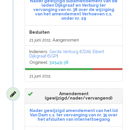
Nader gewijzigd subamendement van de
leden Dijkgraaf en Verburg ter
vervanging van nr. 38 over de wijziging
van het amendement Verhoeven c.s.
onder nr. 29
Besluiten
21 juni 2011: Aangenomen
Indieners:
Gerda Verburg
(
CDA
),
Elbert
Dijkgraaf
(
SGP
)
Origineel:
32549-38
21 juni 2011
Amendement
(gewijzigd/nader/vervangend)
Nader gewijzigd amendement van het lid
Van Dam c.s. ter vervanging van nr. 35 over
het afsluiten van internettoegang