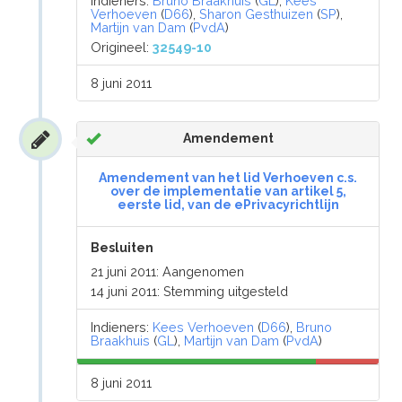
Indieners:
Bruno Braakhuis
(
GL
),
Kees
Verhoeven
(
D66
),
Sharon Gesthuizen
(
SP
),
Martijn van Dam
(
PvdA
)
Origineel:
32549-10
8 juni 2011
Amendement
Amendement van het lid Verhoeven c.s.
over de implementatie van artikel 5,
eerste lid, van de ePrivacyrichtlijn
Besluiten
21 juni 2011: Aangenomen
14 juni 2011: Stemming uitgesteld
Indieners:
Kees Verhoeven
(
D66
),
Bruno
Braakhuis
(
GL
),
Martijn van Dam
(
PvdA
)
8 juni 2011