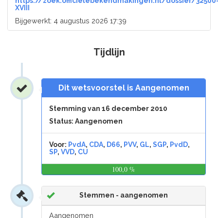
https://zoek.officielebekendmakingen.nl/dossier/32500
XVIII
Bijgewerkt: 4 augustus 2026 17:39
Tijdlijn
Dit wetsvoorstel is Aangenomen
Stemming van 16 december 2010
Status: Aangenomen
Voor:
PvdA
,
CDA
,
D66
,
PVV
,
GL
,
SGP
,
PvdD
,
SP
,
VVD
,
CU
100,0 %
0,0
%
Stemmen - aangenomen
Aangenomen