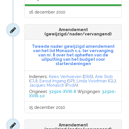
16 december 2010
Amendement
(gewijzigd/nader/vervangend)
Tweede nader gewijzigd amendement
van het lid Monasch c.s. ter vervanging
van nr. 8 over het opheffen van de
uitputting van het budget voor
startersleningen
Indieners:
Kees Verhoeven
(
D66
),
Arie Slob
(
CU
),
Ewout Irrgang
(
SP
),
Linda Voortman
(
GL
),
Jacques Monasch
(
PvdA
)
Origineel:
32500-XVIII-8
Wijzigingen:
32500-
XVIII-10
15 december 2010
Amendement