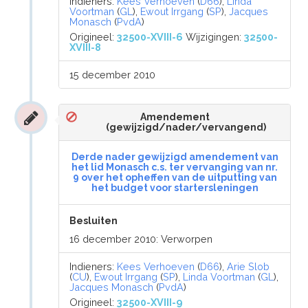
Indieners:
Kees Verhoeven
(
D66
),
Linda
Voortman
(
GL
),
Ewout Irrgang
(
SP
),
Jacques
Monasch
(
PvdA
)
Origineel:
32500-XVIII-6
Wijzigingen:
32500-
XVIII-8
15 december 2010
Amendement
(gewijzigd/nader/vervangend)
Derde nader gewijzigd amendement van
het lid Monasch c.s. ter vervanging van nr.
9 over het opheffen van de uitputting van
het budget voor startersleningen
Besluiten
16 december 2010: Verworpen
Indieners:
Kees Verhoeven
(
D66
),
Arie Slob
(
CU
),
Ewout Irrgang
(
SP
),
Linda Voortman
(
GL
),
Jacques Monasch
(
PvdA
)
Origineel:
32500-XVIII-9