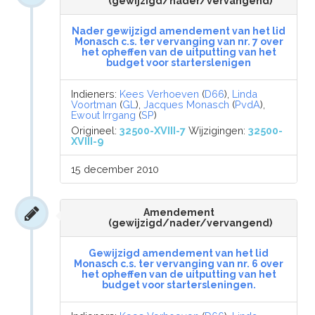
(gewijzigd/nader/vervangend)
Nader gewijzigd amendement van het lid
Monasch c.s. ter vervanging van nr. 7 over
het opheffen van de uitputting van het
budget voor starterslenigen
Indieners:
Kees Verhoeven
(
D66
),
Linda
Voortman
(
GL
),
Jacques Monasch
(
PvdA
),
Ewout Irrgang
(
SP
)
Origineel:
32500-XVIII-7
Wijzigingen:
32500-
XVIII-9
15 december 2010
Amendement
(gewijzigd/nader/vervangend)
Gewijzigd amendement van het lid
Monasch c.s. ter vervanging van nr. 6 over
het opheffen van de uitputting van het
budget voor startersleningen.