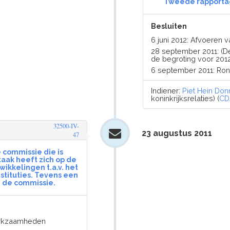
Tweede rapporta
Besluiten
6 juni 2012: Afvoeren
28 september 2011: (D
de begroting voor 2012
6 september 2011: Ro
Indiener:
Piet Hein Don
koninkrijksrelaties) (
CD
32500-IV-
23 augustus 2011
47
commissie die is
 taak heeft zich op de
ikkelingen t.a.v. het
stituties. Tevens een
n de commissie.
werkzaamheden