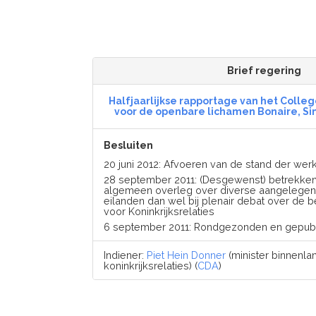
Brief regering
Halfjaarlijkse rapportage van het Colleg
voor de openbare lichamen Bonaire, Sin
Besluiten
20 juni 2012: Afvoeren van de stand der w
28 september 2011: (Desgewenst) betrekken b
algemeen overleg over diverse aangelege
eilanden dan wel bij plenair debat over de b
voor Koninkrijksrelaties
6 september 2011: Rondgezonden en gepub
Indiener:
Piet Hein Donner
(minister binnenl
koninkrijksrelaties) (
CDA
)