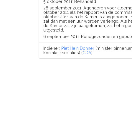
5 oktober 2011: Behandeld
28 september 2011: Agenderen voor algeme
oktober 2011 als het rapport van de commis
oktober 2011 aan de Kamer is aangeboden.
zal dan met een uur worden verlengd. Als het r
de Kamer zal zijn aangekomen, zal het alg
uitgesteld.
6 september 2011: Rondgezonden en gepub
Indiener:
Piet Hein Donner
(minister binnenl
koninkrijksrelaties) (
CDA
)