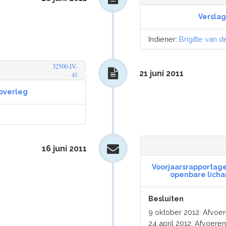
Versla
Indiener:
Brigitte van d
32500-IV-
21 juni 2011
41
overleg
16 juni 2011
Voorjaarsrapportag
openbare licha
Besluiten
9 oktober 2012: Afvo
24 april 2012: Afvoer