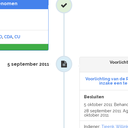
genomen
D
,
CDA
,
CU
0,0
%
Voorlich
5 september 2011
Voorlichting van de 
inzake een te 
Besluiten
5 oktober 2011: Behan
28 september 2011: A
oktober 2011
Indiener:
Tjeenk Willin