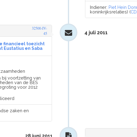
Indiener:
Piet Hein Don
koninkrijksrelaties) (
CD
32500-IV-
4 juli 2011
45
e financieel toezicht
t Eustatius en Saba
erkzaamheden
ij voortzetting van
nheden van de BES
egroting voor 2012
liceerd
andse zaken en
28 juni 2011