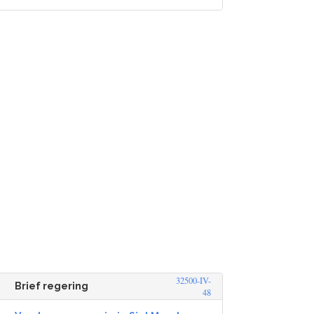
32500-IV-
Brief regering
48