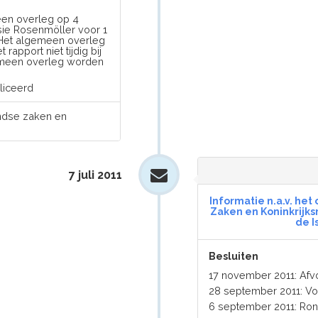
en overleg op 4
sie Rosenmöller voor 1
 Het algemeen overleg
apport niet tijdig bij
emeen overleg worden
liceerd
andse zaken en
7 juli 2011
Informatie n.a.v. he
Zaken en Koninkrijks
de I
Besluiten
17 november 2011: Af
28 september 2011: V
6 september 2011: Ro