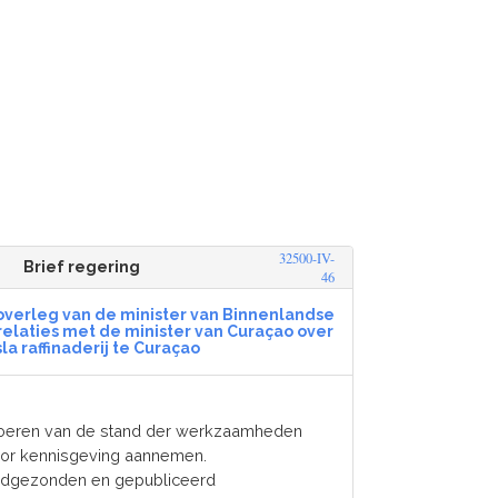
32500-IV-
Brief regering
46
t overleg van de minister van Binnenlandse
relaties met de minister van Curaçao over
sla raffinaderij te Curaçao
voeren van de stand der werkzaamheden
oor kennisgeving aannemen.
ndgezonden en gepubliceerd