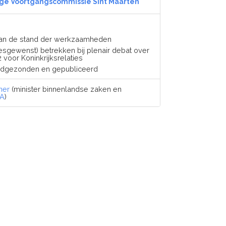
ge Voortgangscommissie Sint Maarten
 van de stand der werkzaamheden
esgewenst) betrekken bij plenair debat over
 voor Koninkrijksrelaties
ndgezonden en gepubliceerd
ner
(minister binnenlandse zaken en
A
)