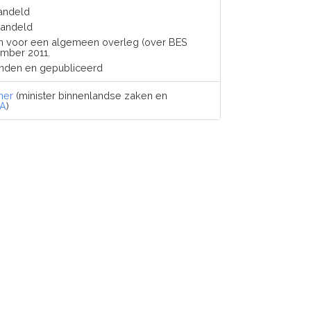
andeld
handeld
en voor een algemeen overleg (over BES
mber 2011.
onden en gepubliceerd
ner
(minister binnenlandse zaken en
A
)