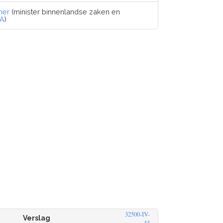
ner
(minister binnenlandse zaken en
A
)
32500-IV-
Verslag
44