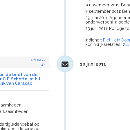
9 november 2011: Beh
7 september 2011: Be
29 juni 2011: Agender
onderwerpen) in septe
23 juni 2011: Rondgez
Indiener:
Piet Hein Don
koninkrijksrelaties) (
CD
32500-IV-
10 juni 2011
42
an de brief van de
 G.F. Schotte, m.b.t
ank van Curaçao
rkzaamheden
 werkzaamheden
 dertigledendebat op
ptie door de directeur