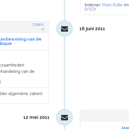
Indiener:
Mark Rutte
(mi
(
VVD
)
32500-I-
16 juni 2011
17
kantiewoning van de
mbique
erkzaamheden
behandeling van de
d
nister algemene zaken)
12 mei 2011
Jaar