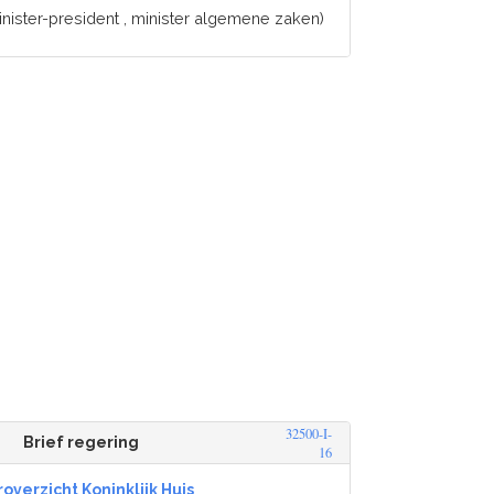
nister-president , minister algemene zaken)
32500-I-
Brief regering
16
overzicht Koninklijk Huis