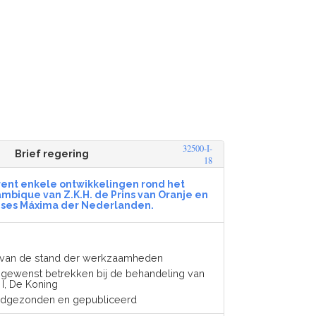
32500-I-
Brief regering
18
rent enkele ontwikkelingen rond het
ambique van Z.K.H. de Prins van Oranje en
inses Máxima der Nederlanden.
n van de stand der werkzaamheden
gewenst betrekken bij de behandeling van
 I, De Koning
ndgezonden en gepubliceerd