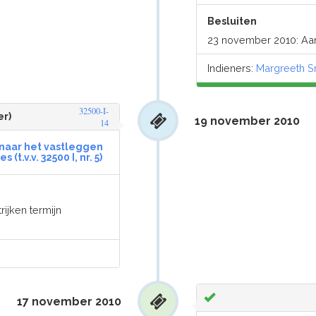
Besluiten
23 november 2010: A
Indieners:
Margreeth S
32500-I-
er)
19 november 2010
14
naar het vastleggen
t.v.v. 32500 I, nr. 5)
rijken termijn
17 november 2010