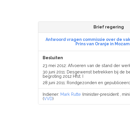
Brief regering
Antwoord vragen commissie over de va
Prins van Oranje in Moza
Besluiten
23 mei 2012: Afvoeren van de stand der w
30 juni 2011: Desgewenst betrekken bij de 
begroting 2012 Hfst. I
28 juni 2011: Rondgezonden en gepubliceer
Indiener:
Mark Rutte
(minister-president , mi
(
VVD
)