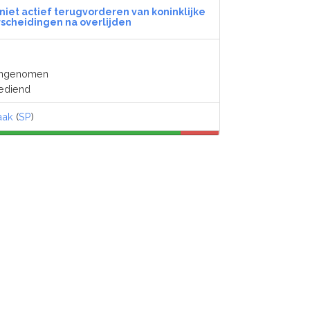
niet actief terugvorderen van koninklijke
scheidingen na overlijden
angenomen
gediend
aak
(
SP
)