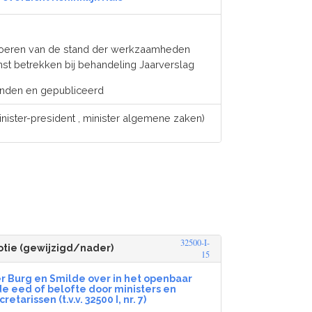
voeren van de stand der werkzaamheden
st betrekken bij behandeling Jaarverslag
onden en gepubliceerd
nister-president , minister algemene zaken)
32500-I-
tie (gewijzigd/nader)
15
r Burg en Smilde over in het openbaar
e eed of belofte door ministers en
retarissen (t.v.v. 32500 I, nr. 7)