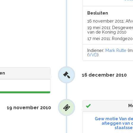
Besluiten
16 november 2011: Af
19 mei 2011: Desgewen
van de Koning 2010
17 mei 2011: Rondgez
Indiener:
Mark Rutte
(mi
(
VVD
)
en
16 december 2010
Mo
19 november 2010
Gew motie Van de
afleggen van d
staatssec