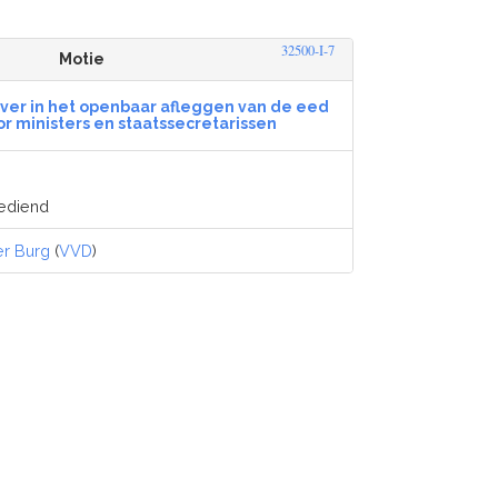
32500-I-7
Motie
over in het openbaar afleggen van de eed
or ministers en staatssecretarissen
gediend
er Burg
(
VVD
)