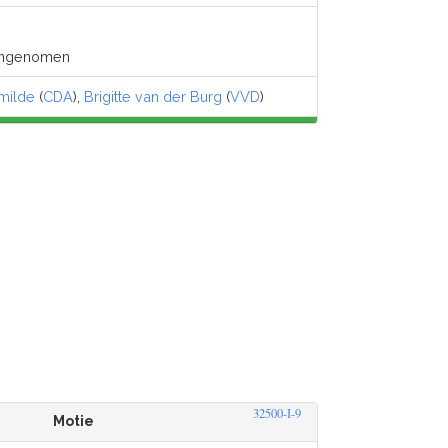
angenomen
milde
(
CDA
),
Brigitte van der Burg
(
VVD
)
32500-I-9
Motie