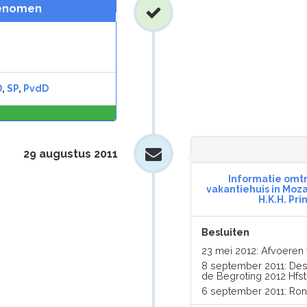
genomen
D
,
SP
,
PvdD
0,0
%
29 augustus 2011
Informatie omt
vakantiehuis in Moz
H.K.H. Pr
Besluiten
23 mei 2012: Afvoere
8 september 2011: Des
de Begroting 2012 Hfst
6 september 2011: Ro