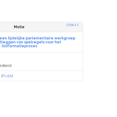
32500-I-5
Motie
 een tijdelijke parlementaire werkgroep
stleggen van spelregels voor het
(in)formatieproces
gediend
n
(
PvdA
)