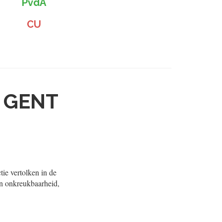
PvdA
CU
N GENT
ie vertolken in de
an onkreukbaarheid,