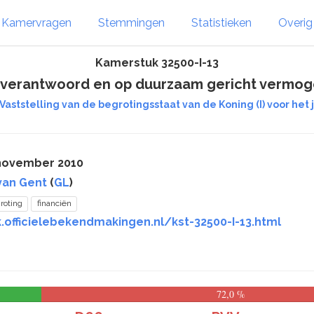
Kamervragen
Stemmingen
Statistieken
Overi
Kamerstuk 32500-I-13
 verantwoord en op duurzaam gericht vermoge
Vaststelling van de begrotingsstaat van de Koning (I) voor het 
 november 2010
van Gent
(
GL
)
roting
financiën
.officielebekendmakingen.nl/kst-32500-I-13.html
72,0 %