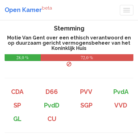
beta
Open Kamer
Stemming
Motie Van Gent over een ethisch verantwoord en
op duurzaam gericht vermogensbeheer van het
Koninklijk Huis
28,0 %
72,0 %
CDA
D66
PVV
PvdA
SP
PvdD
SGP
VVD
GL
CU