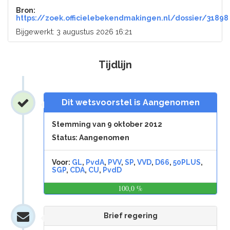
Bron:
https://zoek.officielebekendmakingen.nl/dossier/31898
Bijgewerkt: 3 augustus 2026 16:21
Tijdlijn
Dit wetsvoorstel is Aangenomen
Stemming van 9 oktober 2012
Status: Aangenomen
Voor:
GL
,
PvdA
,
PVV
,
SP
,
VVD
,
D66
,
50PLUS
,
SGP
,
CDA
,
CU
,
PvdD
100,0 %
0,0
%
Brief regering