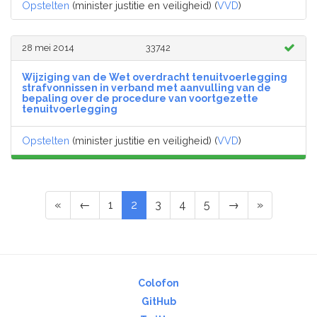
Opstelten
(minister justitie en veiligheid) (
VVD
)
28 mei 2014
33742
Wijziging van de Wet overdracht tenuitvoerlegging
strafvonnissen in verband met aanvulling van de
bepaling over de procedure van voortgezette
tenuitvoerlegging
Opstelten
(minister justitie en veiligheid) (
VVD
)
«
←
1
2
3
4
5
→
»
Colofon
GitHub