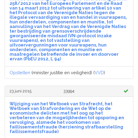
258/2012 van het Europees Parlement en de Raad
van 14 maart 2012 tot uitvoering van artikel 10 van
het Protocol van de Verenigde Naties tegen de
illegale vervaardiging van en handel in vuurwapens,
hun onderdelen, componenten en munitie, tot
aanvulling van het Verdrag van de Verenigde Naties
ter bestrijding van grensoverschrijdende
georganiseerde misdaad (VN-protocol inzake
vuurwapens), en tot vaststelling van
uitvoervergunningen voor vuurwapens, hun
onderdelen, componenten en munitie en
maatregelen betreffende de invoer en doorvoer
ervan (PbEU 2012, L 94)
Opstelten
(minister justitie en veiligheid) (
VVD
)
23 juni 2015
33994
Wijziging van het Wetboek van Strafrecht, het
Wetboek van Strafvordering en de Wet op de
economische delicten met het oog op het
verbeteren van de mogelijkheden tot opsporing en
vervolging, alsmede het voorkomen van
faillissementsfraude (herziening strafbaarstelling
faillissementsfraude)