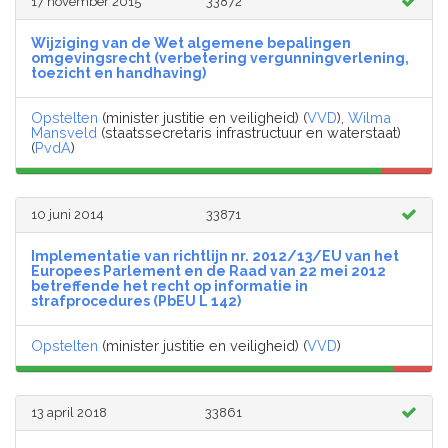
17 november 2015
33872
Wijziging van de Wet algemene bepalingen
omgevingsrecht (verbetering vergunningverlening,
toezicht en handhaving)
Opstelten
(minister justitie en veiligheid) (
VVD
),
Wilma
Mansveld
(staatssecretaris infrastructuur en waterstaat)
(
PvdA
)
10 juni 2014
33871
Implementatie van richtlijn nr. 2012/13/EU van het
Europees Parlement en de Raad van 22 mei 2012
betreffende het recht op informatie in
strafprocedures (PbEU L 142)
Opstelten
(minister justitie en veiligheid) (
VVD
)
13 april 2018
33861