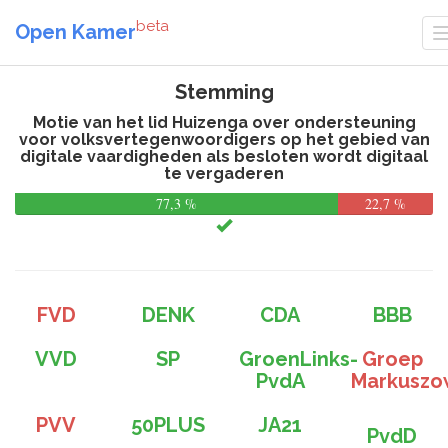
beta
Open Kamer
Stemming
Motie van het lid Huizenga over ondersteuning
voor volksvertegenwoordigers op het gebied van
digitale vaardigheden als besloten wordt digitaal
te vergaderen
77,3 %
22,7 %
FVD
DENK
CDA
BBB
VVD
SP
GroenLinks-
Groep
PvdA
Markuszo
PVV
50PLUS
JA21
PvdD