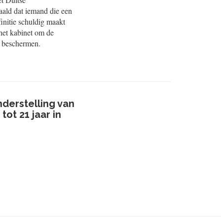
paald dat iemand die een
efinitie schuldig maakt
het kabinet om de
e beschermen.
derstelling van
ot 21 jaar in