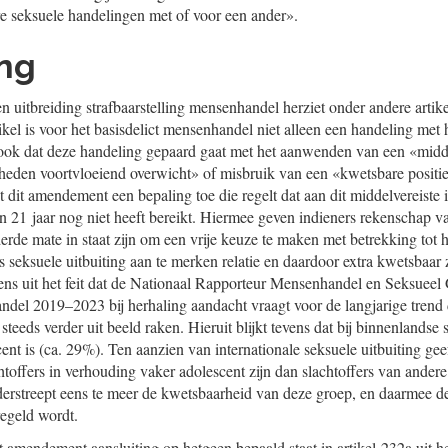
re seksuele handelingen met of voor een ander».
ing
 uitbreiding strafbaarstelling mensenhandel herziet onder andere arti
rtikel is voor het basisdelict mensenhandel niet alleen een handeling me
r ook dat deze handeling gepaard gaat met het aanwenden van een «midd
igheden voortvloeiend overwicht» of misbruik van een «kwetsbare positie
t dit amendement een bepaling toe die regelt dat aan dit middelvereiste
van 21 jaar nog niet heeft bereikt. Hiermee geven indieners rekenschap van
rde mate in staat zijn om een vrije keuze te maken met betrekking tot h
s seksuele uitbuiting aan te merken relatie en daardoor extra kwetsbaar z
vens uit het feit dat de Nationaal Rapporteur Mensenhandel en Seksuee
del 2019–2023 bij herhaling aandacht vraagt voor de langjarige trend 
steeds verder uit beeld raken. Hieruit blijkt tevens dat bij binnenlandse 
ent is (ca. 29%). Ten aanzien van internationale seksuele uitbuiting gee
htoffers in verhouding vaker adolescent zijn dan slachtoffers van ande
erstreept eens te meer de kwetsbaarheid van deze groep, en daarmee 
egeld wordt.
t amendement aansluiting op hetgeen bepaald staat in artikel 232a uit h