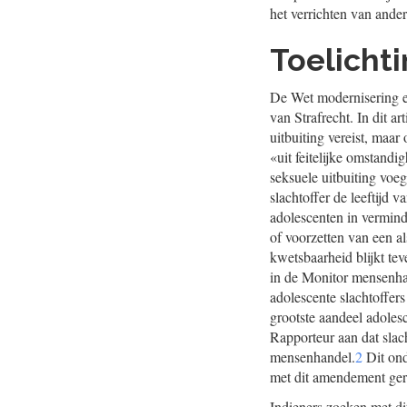
het verrichten van ande
Toelicht
De Wet modernisering en
van Strafrecht. In dit a
uitbuiting vereist, maa
«uit feitelijke omstand
seksuele uitbuiting voeg
slachtoffer de leeftijd 
adolescenten in verminde
of voorzetten van een al
kwetsbaarheid blijkt te
in de Monitor mensenhan
adolescente slachtoffers 
grootste aandeel adolesc
Rapporteur aan dat slac
mensenhandel.
2
Dit ond
met dit amendement ger
Indieners zoeken met di