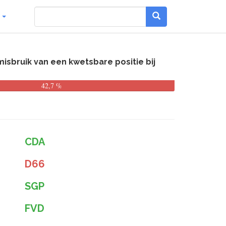
g
sbruik van een kwetsbare positie bij
42,7 %
CDA
D66
SGP
FVD