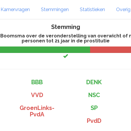
Kamervragen
Stemmingen
Statistieken
Overi
Stemming
oomsma over de veronderstelling van overwicht of mi
personen tot 21 jaar in de prostitutie
%
BBB
DENK
VVD
NSC
GroenLinks-
SP
PvdA
PvdD