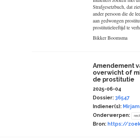
Strafgesetzbuch, dat zi
ander persoon die de leef
aan gedwongen prostitut
prostitutieleeftijd te 
Bikker
Boomsma
Amendement van
overwicht of mi
de prostitutie
2025-06-04
Dossier:
36547
Indiener(s):
Mirjam
Onderwerpen:
rec
Bron:
https://zoek