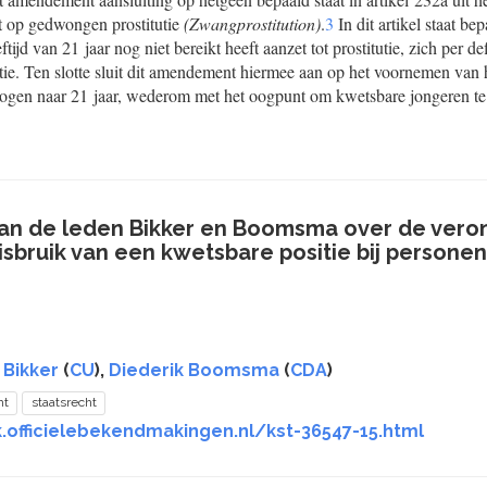
et op gedwongen prostitutie
(Zwangprostitution)
.
3
In dit artikel staat be
tijd van 21 jaar nog niet bereikt heeft aanzet tot prostitutie, zich per d
ie. Ten slotte sluit dit amendement hiermee aan op het voornemen van 
verhogen naar 21 jaar, wederom met het oogpunt om kwetsbare jongeren t
 de leden Bikker en Boomsma over de veron
sbruik van een kwetsbare positie bij personen t
 Bikker
(
CU
),
Diederik Boomsma
(
CDA
)
ht
staatsrecht
.officielebekendmakingen.nl/kst-36547-15.html