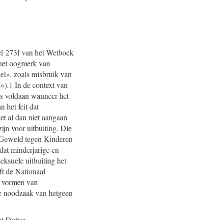
kel 273f van het Wetboek
t het oogmerk van
el», zoals misbruik van
»).
1
In de context van
 is voldaan wanneer het
 het feit dat
et al dan niet aangaan
ijn voor uitbuiting. Die
l Geweld tegen Kinderen
dat minderjarige en
seksuele uitbuiting het
ft de Nationaal
re vormen van
de noodzaak van hetgeen
et Duitse