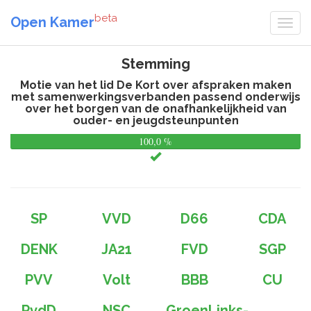
beta
Open Kamer
Stemming
Motie van het lid De Kort over afspraken maken
met samenwerkingsverbanden passend onderwijs
over het borgen van de onafhankelijkheid van
ouder- en jeugdsteunpunten
100,0 %
0,
%
SP
VVD
D66
CDA
DENK
JA21
FVD
SGP
PVV
Volt
BBB
CU
PvdD
NSC
GroenLinks-