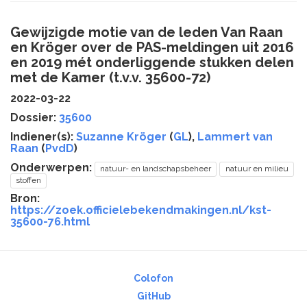
Gewijzigde motie van de leden Van Raan
en Kröger over de PAS-meldingen uit 2016
en 2019 mét onderliggende stukken delen
met de Kamer (t.v.v. 35600-72)
2022-03-22
Dossier:
35600
Indiener(s):
Suzanne Kröger
(
GL
),
Lammert van
Raan
(
PvdD
)
Onderwerpen:
natuur- en landschapsbeheer
natuur en milieu
stoffen
Bron:
https://zoek.officielebekendmakingen.nl/kst-
35600-76.html
Colofon
GitHub