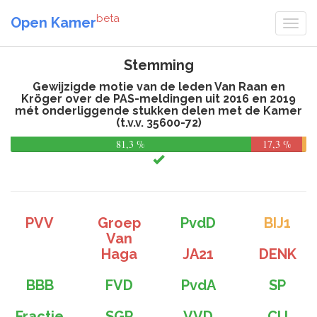
beta
Open Kamer
Stemming
Gewijzigde motie van de leden Van Raan en
Kröger over de PAS-meldingen uit 2016 en 2019
mét onderliggende stukken delen met de Kamer
(t.v.v. 35600-72)
81,3 %
17,3 %
PVV
Groep
PvdD
BIJ1
Van
Haga
JA21
DENK
BBB
FVD
PvdA
SP
Fractie
SGP
VVD
CU