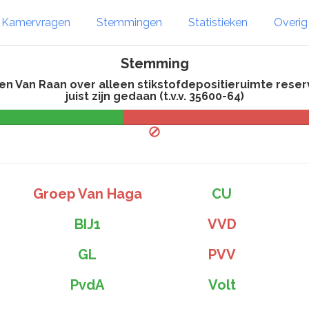
Kamervragen
Stemmingen
Statistieken
Overi
Stemming
en Van Raan over alleen stikstofdepositieruimte rese
juist zijn gedaan (t.v.v. 35600-64)
Groep Van Haga
CU
BIJ1
VVD
GL
PVV
PvdA
Volt