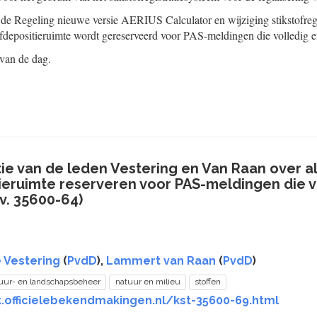
n de Regeling nieuwe versie AERIUS Calculator en wijziging stikstofregi
ofdepositieruimte wordt gereserveerd voor PAS-meldingen die volledig en
 van de dag.
ie van de leden Vestering en Van Raan over a
ieruimte reserveren voor PAS-meldingen die vo
.v. 35600-64)
 Vestering
(
PvdD
),
Lammert van Raan
(
PvdD
)
uur- en landschapsbeheer
natuur en milieu
stoffen
k.officielebekendmakingen.nl/kst-35600-69.html