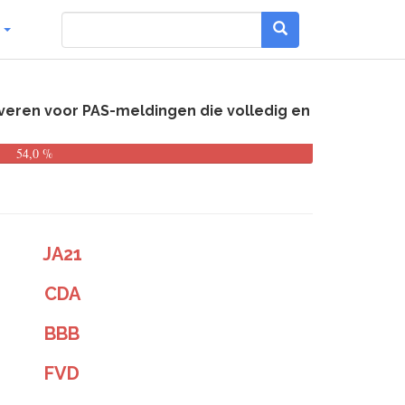
g
rveren voor PAS-meldingen die volledig en
54,0 %
JA21
CDA
BBB
FVD