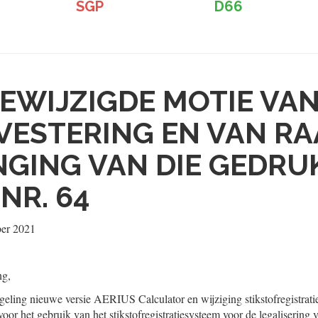
SGP
D66
EWIJZIGDE MOTIE VAN
VESTERING EN VAN RA
GING VAN DIE GEDRU
NR. 64
ber 2021
ng,
geling nieuwe versie AERIUS Calculator en wijziging stikstofregistrat
voor het gebruik van het stikstofregistratiesysteem voor de legaliserin