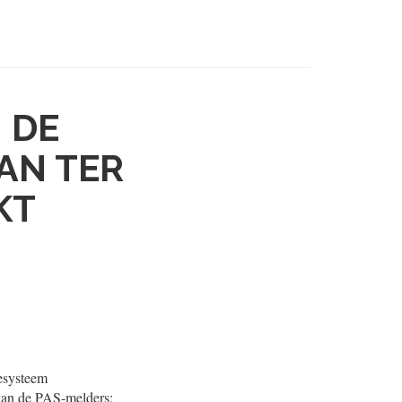
 DE
AN TER
KT
iesysteem
g van de PAS-melders;