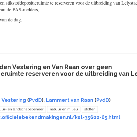
en stikstofdepositieruimte te reserveren voor de uitbreiding van Lelyst
g van de PAS-melders,
 van de dag.
eden Vestering en Van Raan over geen
ieruimte reserveren voor de uitbreiding van Le
 Vestering
(
PvdD
),
Lammert van Raan
(
PvdD
)
uur- en landschapsbeheer
natuur en milieu
stoffen
k.officielebekendmakingen.nl/kst-35600-65.html