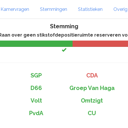
Kamervragen
Stemmingen
Statistieken
Overi
Stemming
Raan over geen stikstofdepositieruimte reserveren voo
SGP
CDA
D66
Groep Van Haga
Volt
Omtzigt
PvdA
CU