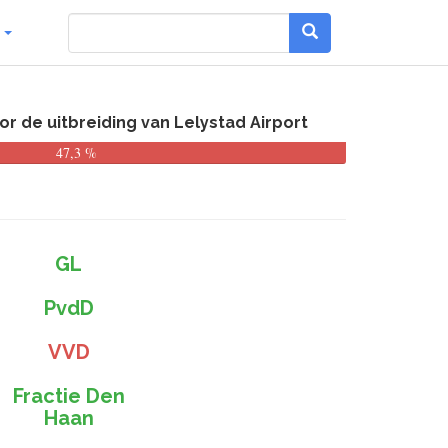
g
r de uitbreiding van Lelystad Airport
47,3 %
GL
PvdD
VVD
Fractie Den
Haan