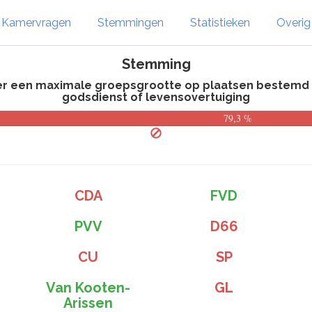
Kamervragen
Stemmingen
Statistieken
Overi
Stemming
r een maximale groepsgrootte op plaatsen bestemd v
godsdienst of levensovertuiging
79,3 %
CDA
FVD
PVV
D66
CU
SP
Van Kooten-
GL
Arissen