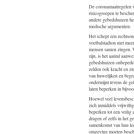
De coronamaatregelen wo
risicogroepen te besche
andere gebedshuizen heb
medische argumenten.
Het schept een rechtsong
voetbalstadion niet mee
mensen samen zingen. W
zijn, is het aantal aanw
gebedshuizen onbeperkt 
zelden óók kracht en zin
van huwelijken en begra
ondermijnt tevens de ge
laten beperken in bijvoo
Hoewel veel levensbesc
zich inmiddels vrijwill
beperken tot een veilig
dragen of zelfs in het g
samenkomst van hun led
omgeving moeten besc