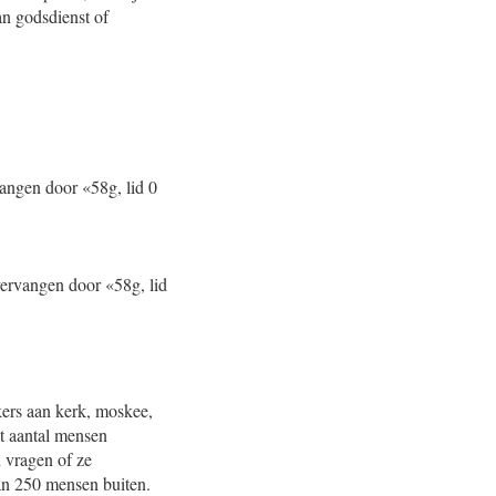
an godsdienst of
rvangen door «58g, lid 0
 vervangen door «58g, lid
ers aan kerk, moskee,
t aantal mensen
 vragen of ze
an 250 mensen buiten.