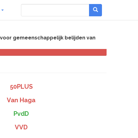
g
oor gemeenschappelijk belijden van
50PLUS
Van Haga
PvdD
VVD