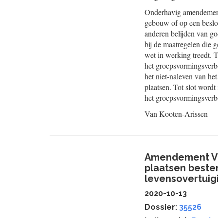
Onderhavig amendement r
gebouw of op een beslot
anderen belijden van go
bij de maatregelen die g
wet in werking treedt.
het groepsvormingsverbo
het niet-naleven van he
plaatsen. Tot slot word
het groepsvormingsverbo
Van Kooten-Arissen
Amendement Va
plaatsen beste
levensovertuig
2020-10-13
Dossier:
35526