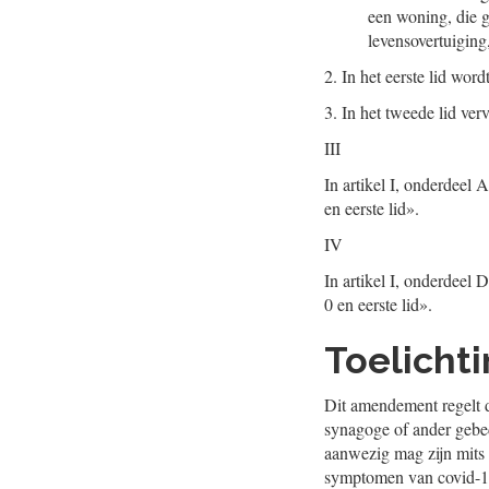
een woning, die g
levensovertuiging
2.
In het eerste lid wor
3.
In het tweede lid verv
III
In artikel I, onderdeel 
en eerste lid».
IV
In artikel I, onderdeel 
0 en eerste lid».
Toelicht
Dit amendement regelt 
synagoge of ander gebe
aanwezig mag zijn mits 
symptomen van covid-19