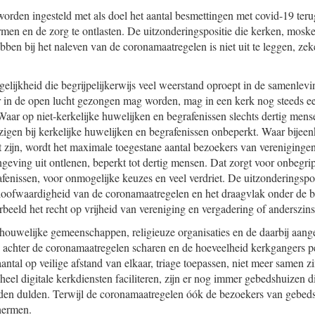
rden ingesteld met als doel het aantal besmettingen met covid-19 terug
rmen en de zorg te ontlasten. De uitzonderingspositie die kerken, mos
ben bij het naleven van de coronamaatregelen is niet uit te leggen, zek
elijkheid die begrijpelijkerwijs veel weerstand oproept in de samenlevi
r in de open lucht gezongen mag worden, mag in een kerk nog steeds e
aar op niet-kerkelijke huwelijken en begrafenissen slechts dertig me
ezigen bij kerkelijke huwelijken en begrafenissen onbeperkt. Waar bijee
zijn, wordt het maximale toegestane aantal bezoekers van vereniginge
geving uit ontlenen, beperkt tot dertig mensen. Dat zorgt voor onbegrip
fenissen, voor onmogelijke keuzes en veel verdriet. De uitzonderingsp
loofwaardigheid van de coronamaatregelen en het draagvlak onder de b
rbeeld het recht op vrijheid van vereniging en vergadering of anderszins
houwelijke gemeenschappen, religieuze organisaties en de daarbij aang
ig achter de coronamaatregelen scharen en de hoeveelheid kerkgangers pe
 aantal op veilige afstand van elkaar, triage toepassen, niet meer samen
eheel digitale kerkdiensten faciliteren, zijn er nog immer gebedshuizen 
en dulden. Terwijl de coronamaatregelen óók de bezoekers van gebed
hermen.