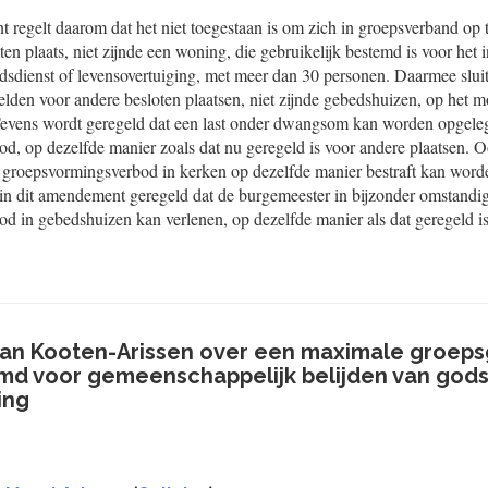
egelt daarom dat het niet toegestaan is om zich in groepsverband op 
en plaats, niet zijnde een woning, die gebruikelijk bestemd is voor he
dsdienst of levensovertuiging, met meer dan 30 personen. Daarmee sluit
elden voor andere besloten plaatsen, niet zijnde gebedshuizen, op het mo
 Tevens wordt geregeld dat een last onder dwangsom kan worden opgele
d, op dezelfde manier zoals dat nu geregeld is voor andere plaatsen. 
t groepsvormingsverbod in kerken op dezelfde manier bestraft kan word
t in dit amendement geregeld dat de burgemeester in bijzonder omstandi
d in gebedshuizen kan verlenen, op dezelfde manier als dat geregeld is
n Kooten-Arissen over een maximale groeps
md voor gemeenschappelijk belijden van gods
ing