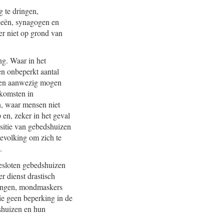
 te dringen,
keeën, synagogen en
er niet op grond van
ng. Waar in het
en onbeperkt aantal
nsen aanwezig mogen
nkomsten in
n, waar mensen niet
 en, zeker in het geval
ositie van gebedshuizen
evolking om zich te
.
esloten gebedshuizen
r dienst drastisch
 zingen, mondmaskers
die geen beperking in de
shuizen en hun