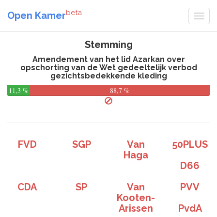
beta
Open Kamer
Stemming
Amendement van het lid Azarkan over
opschorting van de Wet gedeeltelijk verbod
gezichtsbedekkende kleding
11,3 %
88,7 %
FVD
SGP
Van
50PLUS
Haga
D66
CDA
SP
Van
PVV
Kooten-
Arissen
PvdA