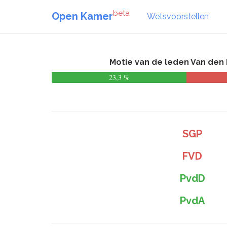
beta
Open Kamer
Wetsvoorstellen
Motie van de leden Van den
23,3 %
SGP
FVD
PvdD
PvdA