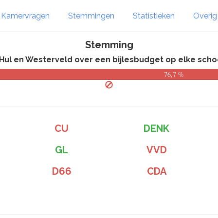
Kamervragen
Stemmingen
Statistieken
Overi
Stemming
 Hul en Westerveld over een bijlesbudget op elke scho
76,7 %
CU
DENK
GL
VVD
D66
CDA