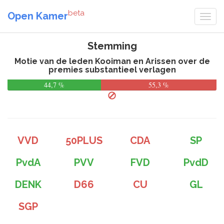
beta
Open Kamer
Stemming
Motie van de leden Kooiman en Arissen over de
premies substantieel verlagen
44,7 %
55,3 %
VVD
50PLUS
CDA
SP
PvdA
PVV
FVD
PvdD
DENK
D66
CU
GL
SGP