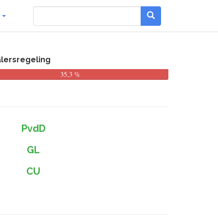
g
alersregeling
35,3 %
PvdD
GL
CU