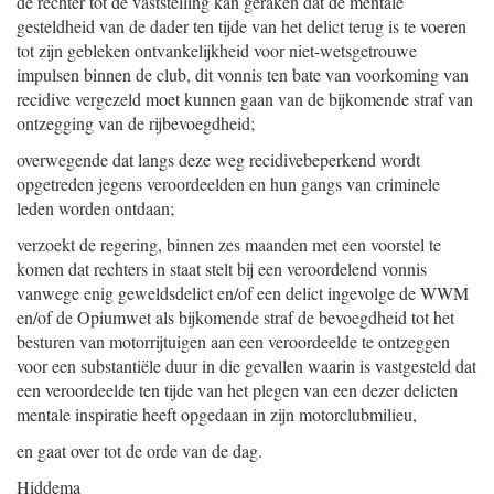
de rechter tot de vaststelling kan geraken dat de mentale
gesteldheid van de dader ten tijde van het delict terug is te voeren
tot zijn gebleken ontvankelijkheid voor niet-wetsgetrouwe
impulsen binnen de club, dit vonnis ten bate van voorkoming van
recidive vergezeld moet kunnen gaan van de bijkomende straf van
ontzegging van de rijbevoegdheid;
overwegende dat langs deze weg recidivebeperkend wordt
opgetreden jegens veroordeelden en hun gangs van criminele
leden worden ontdaan;
verzoekt de regering, binnen zes maanden met een voorstel te
komen dat rechters in staat stelt bij een veroordelend vonnis
vanwege enig geweldsdelict en/of een delict ingevolge de WWM
en/of de Opiumwet als bijkomende straf de bevoegdheid tot het
besturen van motorrijtuigen aan een veroordeelde te ontzeggen
voor een substantiële duur in die gevallen waarin is vastgesteld dat
een veroordeelde ten tijde van het plegen van een dezer delicten
mentale inspiratie heeft opgedaan in zijn motorclubmilieu,
en gaat over tot de orde van de dag.
Hiddema