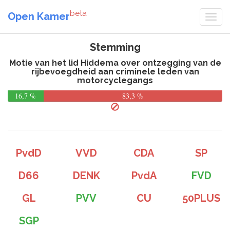
beta
Open Kamer
Stemming
Motie van het lid Hiddema over ontzegging van de
rijbevoegdheid aan criminele leden van
motorcyclegangs
16,7 %
83,3 %
PvdD
VVD
CDA
SP
D66
DENK
PvdA
FVD
GL
PVV
CU
50PLUS
SGP