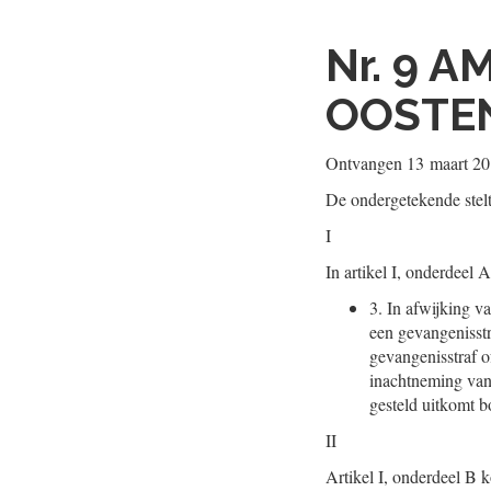
Nr. 9
AM
OOSTE
Ontvangen
13 maart 2
De ondergetekende stel
I
In artikel I, onderdeel 
3.
In afwijking va
een gevangenisstr
gevangenisstraf of
inachtneming van h
gesteld uitkomt b
II
Artikel I, onderdeel B k