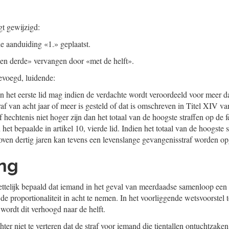
gt gewijzigd:
e aanduiding «1.» geplaatst.
een derde» vervangen door «met de helft».
evoegd, luidende:
n het eerste lid mag indien de verdachte wordt veroordeeld voor meer d
af van acht jaar of meer is gesteld of dat is omschreven in Titel XIV 
 hechtenis niet hoger zijn dan het totaal van de hoogste straffen op de f
et bepaalde in artikel 10, vierde lid. Indien het totaal van de hoogste s
oven dertig jaren kan tevens een levenslange gevangenisstraf worden o
ing
ttelijk bepaald dat iemand in het geval van meerdaadse samenloop een 
de proportionaliteit in acht te nemen. In het voorliggende wetsvoorstel t
wordt dit verhoogd naar de helft.
hter niet te verteren dat de straf voor iemand die tientallen ontuchtzake