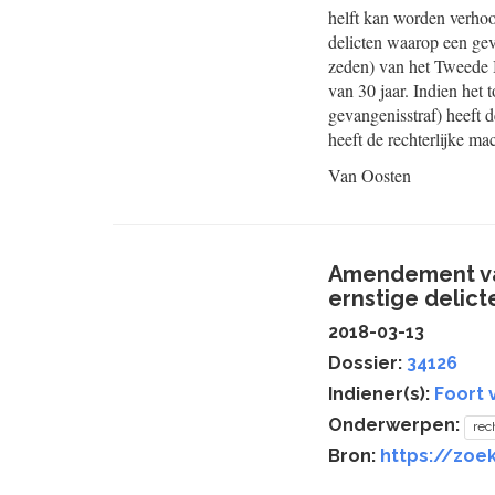
helft kan worden verhoo
delicten waarop een geva
zeden) van het Tweede 
van 30 jaar. Indien het 
gevangenisstraf) heeft 
heeft de rechterlijke ma
Van Oosten
Amendement van
ernstige delict
2018-03-13
Dossier:
34126
Indiener(s):
Foort 
Onderwerpen:
rec
Bron:
https://zoe