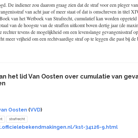
gd. De indiener zou daarom graag zien dat de straf voor een pleger va
ngenisstraf van acht jaar of meer staat of dat is omschreven in titel X
Boek van het Wetboek van Strafrecht, cumulatief kan worden opgeteld
totaal van de hoogste van de straffen uitkomt boven dertig jaar (de maxim
de rechter tevens de mogelijkheid om een levenslange gevangenisstraf o
cht meer vrijheid om een rechtvaardige straf op te leggen die past bij de
 het lid Van Oosten over cumulatie van gevan
en
van Oosten
(
VVD
)
ht
strafrecht
k.officielebekendmakingen.nl/kst-34126-9.html