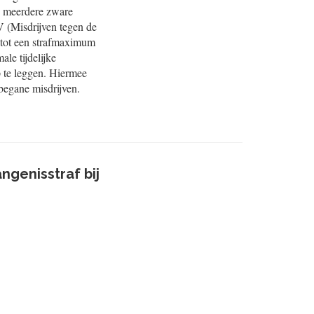
n meerdere zware
IV (Misdrijven tegen de
 tot een strafmaximum
ale tijdelijke
p te leggen. Hiermee
 begane misdrijven.
genisstraf bij