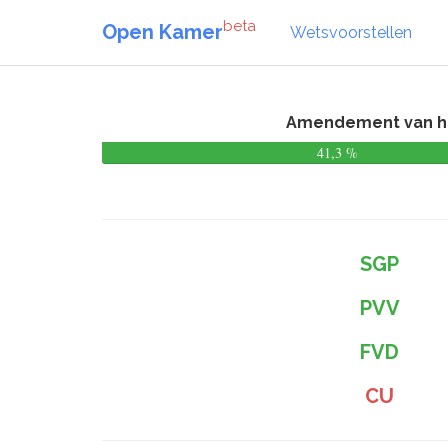
beta
Open Kamer
Wetsvoorstellen
Amendement van het
41,3 %
SGP
PVV
FVD
CU