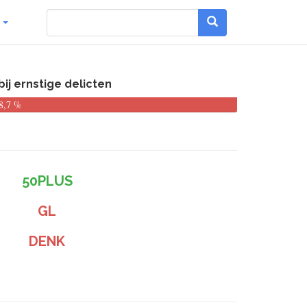
g
j ernstige delicten
8,7 %
50PLUS
GL
DENK