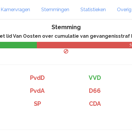
Kamervragen
Stemmingen
Statistieken
Overi
Stemming
 lid Van Oosten over cumulatie van gevangenisstraf bi
5
PvdD
VVD
PvdA
D66
SP
CDA