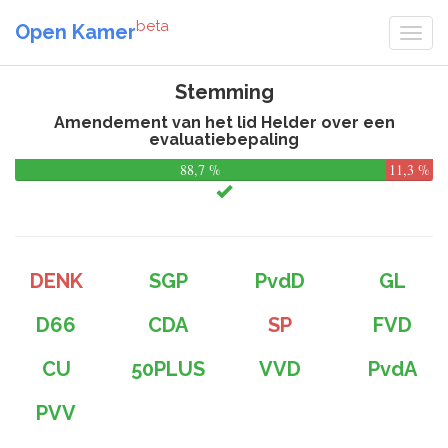
beta
Open Kamer
Stemming
Amendement van het lid Helder over een
evaluatiebepaling
88,7 %
11,3 %
DENK
SGP
PvdD
GL
D66
CDA
SP
FVD
CU
50PLUS
VVD
PvdA
PVV