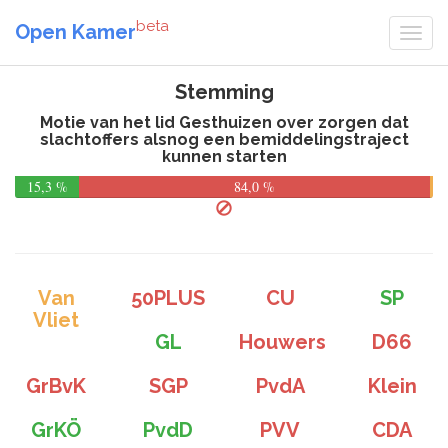
beta
Open Kamer
Stemming
Motie van het lid Gesthuizen over zorgen dat
slachtoffers alsnog een bemiddelingstraject
kunnen starten
15,3 %
84,0 %
Van
50PLUS
CU
SP
Vliet
GL
Houwers
D66
GrBvK
SGP
PvdA
Klein
GrKÖ
PvdD
PVV
CDA